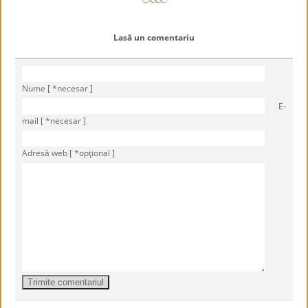
Lasă un comentariu
Nume [ *necesar ]
E-
mail [ *necesar ]
Adresă web [ *opţional ]