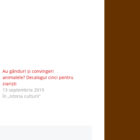
Au gânduri și convingeri
animalele? Decalogul cinci pentru
ziariști
13 septembrie 2019
În „Istoria culturii”