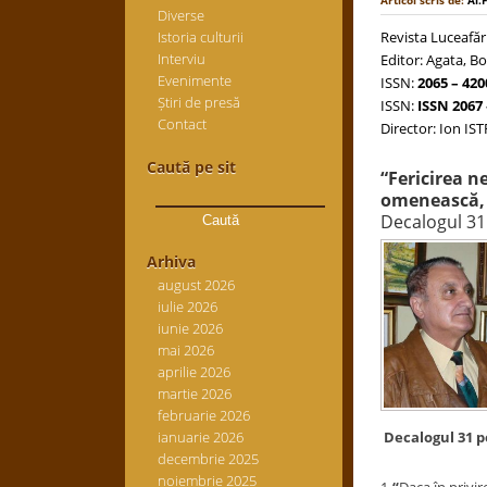
Articol scris de:
Al.
Diverse
Istoria culturii
Revista Luceafăr
Interviu
Editor: Agata, Bo
Evenimente
ISSN:
2065 – 420
Știri de presă
ISSN:
ISSN 2067 
Contact
Director: Ion IS
Caută pe sit
“Fericirea n
Caută
omenească, l
după:
Decalogul 31 
Arhiva
august 2026
iulie 2026
iunie 2026
mai 2026
aprilie 2026
martie 2026
februarie 2026
ianuarie 2026
Decalogul 31 pe
decembrie 2025
noiembrie 2025