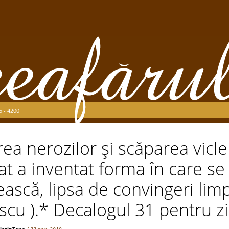
5 - 4200
rea nerozilor şi scăparea vicle
at a inventat forma în care se
scă, lipsa de convingeri limp
cu ).* Decalogul 31 pentru zia