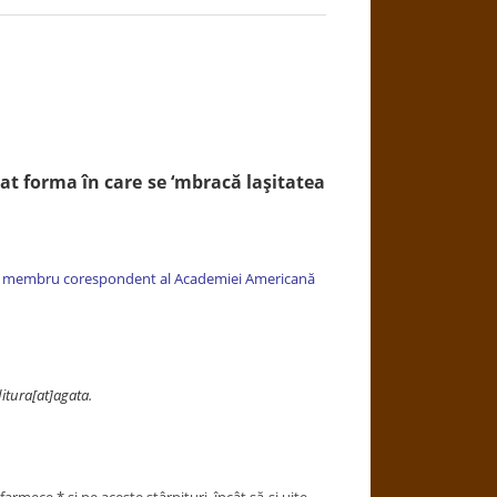
ntat forma în care se ‘mbracă laşitatea
âni, membru corespondent al Academiei Americană
itura[at]agata.