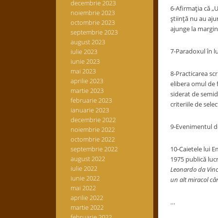
decembrie 2023
6-
Afirmaţia că „U
noiembrie 2023
ştiinţă nu au aju
octombrie 2023
ajunge la margine
septembrie 2023
august 2023
7-Paradoxul în lu
iulie 2023
iunie 2023
mai 2023
8-
Practicarea scr
aprilie 2023
elibera omul de fu
martie 2023
siderat de semid
februarie 2023
criteriile de sele
ianuarie 2023
decembrie 2022
9-Evenimentul de
noiembrie 2022
octombrie 2022
septembrie 2022
10-
Caietele lui E
august 2022
1975 publică luc
iulie 2022
Leonardo da Vinci 
iunie 2022
un alt miracol cân
mai 2022
aprilie 2022
…
martie 2022
februarie 2022