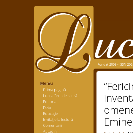
Fondat 2009 • ISSN 206
“Ferici
Meniu
Prima pagină
invent
Luceafărul de seară
Editorial
omenea
Debut
Educaţie
Emines
Invitaţie la lectură
Comentarii
Atitudinii