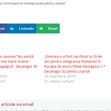
 și Contrasens în înțelepciunile pentru ziariști“
ook
LinkedIn
Email
u spunea:“Nu există
„Eminescu a fost sacrificat la 33 de
o mai mare tiranie
ani pentru integrarea României în
agogică”. Decalogul 30
Europa de atunci”(Nae Georgescu ).*
Decalogul 32 pentru ziariști
2019
25 noiembrie 2019
urii”
În „Istoria culturii”
articole via email