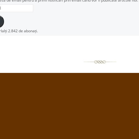
esa de email pentru a primi notificări prin email când vor fi publicate articole noi.
rlalți 2.842 de abonați.