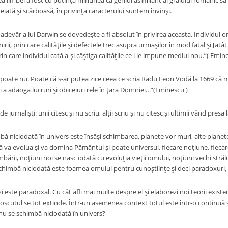
ea limbei a fost cu putinţă minunea ca geniul asimilant al graiului romanic să f
iată şi scârboasă, în privinţa caracterului suntem învinşi.
devăr a lui Darwin se dovedeşte a fi absolut în privirea aceasta. Individul o
irii, prin care calităţile şi defectele trec asupra urmaşilor în mod fatal şi [atâ
prin care individul cată a-şi câştiga calităţile ce i le impune mediul nou.”( Emin
 poate nu. Poate că s-ar putea zice ceea ce scria Radu Leon Vodă la 1669 că 
i a adaoga lucruri şi obiceiuri rele în ţara Domniei…”(Eminescu )
de jurnaliști:
unii citesc și nu scriu, alții scriu și nu citesc și ultimii vând presa 
ă niciodată în univers este însăşi schimbarea, planete vor muri, alte planete
asă va evolua şi va domina Pământul şi poate universul, fiecare noţiune, fiecar
ării, noţiuni noi se nasc odată cu evoluţia vieţii omului, noţiuni vechi străl
chimbă niciodată este foamea omului pentru cunoştiinţe şi deci paradoxuri, 
i este paradoxal. Cu cât afli mai multe despre el şi elaborezi noi teorii exis
oscutul se tot extinde. Într-un asemenea context totul este într-o continuă 
nu se schimbă niciodată în univers?