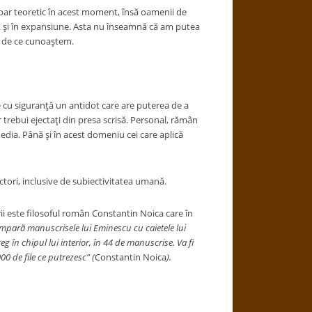
 doar teoretic în acest moment, însă oamenii de
init şi în expansiune. Asta nu înseamnă că am putea
ţă de ce cunoaştem.
te cu siguranţă un antidot care are puterea de a
i ar trebui ejectaţi din presa scrisă. Personal, rămân
dia. Până şi în acest domeniu cei care aplică
ctori, inclusive de subiectivitatea umană.
rii este filosoful român Constantin Noica care în
pară manuscrisele lui Eminescu cu caietele lui
g în chipul lui interior, în 44 de manuscrise. Va fi
00 de file ce putrezesc” (
Constantin Noica
).