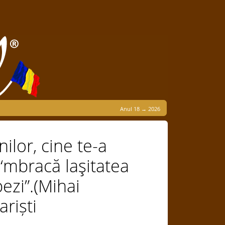
Anul 18 → 2026
nilor, cine te-a
 ‘mbracă laşitatea
ezi”.(Mihai
riști