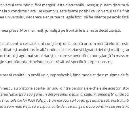
niversul este infinit, fără margini” este discutabilă. Desigur, putem discuta
ns la o concluzie clară. De exemplu, este foarte posibil ca Universul să fie f
a Universului, deoarece s-ar putea ca legile fizicii să fie diferite pe acolo fa
mea presei.Mor mai mulți jurnaliști pe fronturile islamiste decât ziariști.
isului, pentru cei care sunt conştienţi de faptul că oricum merită efortul, es
tilitate şi anxietate. În altă ordine de idei, ziariştii ignari, triviali şi maliţioş
octismul şi agramatismul ziariştilor care se perindă cu nonşalanţă în mass-me
cţie sunt părtinitori; neîndoios, o trăsătură specifică stirpei noastre.
 presă capătă un profil unic, impredictibil, fiind modelat de o mulțime de fa
minescu au o istorie aparte, iar unul dintre personajele-cheie ale acestor isto
rarea
“Eminescu sau gânduri despre omul deplin al culturii românești” unde com
si cu cele ale lui Paul Valery. „E un miracol că-l avem (pe Eminescu), păstrat între
d îl vom reda vieții, cu o clipă înainte de a se stinge a doua oară, în cele peste 70