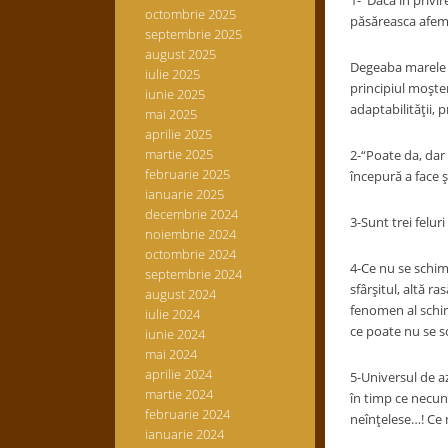
1-
“
Daca în privir
octombrie 2025
păsăreasca afeme
septembrie 2025
august 2025
Degeaba marele a
iulie 2025
principiul moşten
iunie 2025
adaptabilităţii, 
mai 2025
aprilie 2025
martie 2025
2-“
Poate da, dar
februarie 2025
începură a face ş
ianuarie 2025
decembrie 2024
3-Sunt trei feluri 
noiembrie 2024
octombrie 2024
4-
Ce nu se schimb
septembrie 2024
sfârşitul, altă r
august 2024
fenomen al schimb
iulie 2024
ce poate nu se s
iunie 2024
mai 2024
aprilie 2024
5-Universul de az
martie 2024
în timp ce necun
februarie 2024
neînţelese…! Ce 
ianuarie 2024