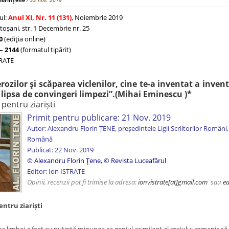
FlorinȚene
/ 22 nov. 2019
ul:
Anul XI, Nr. 11 (131)
, Noiembrie 2019
toșani, str. 1 Decembrie nr. 25
0
(ediţia online)
– 2144
(formatul tipărit)
TRATE
erozilor şi scăparea viclenilor, cine te-a inventat a inve
ipsa de convingeri limpezi”.
(Mihai Eminescu )*
pentru ziariști
Primit pentru publicare: 21 Nov. 2019
Autor: Alexandru Florin ȚENE, președintele Ligii Scriitorilor Rom
Română
Publicat: 22 Nov. 2019
© Alexandru Florin Țene
,
© Revista Luceafărul
Editor: Ion ISTRATE
Opinii, recenzii pot fi trimise la adresa:
ionvistrate
[at]gmail.com
sau
ed
ntru ziariști