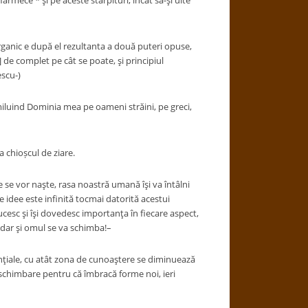
armece * şi pe aceste stârpituri, încât să-şi uite
rganic e după el rezultanta a două puteri opuse,
t] de complet pe cât se poate, şi principiul
escu-)
miluind Dominia mea pe oameni străini, pe greci,
la chioșcul de ziare.
 se vor naşte, rasa noastră umană îşi va întâlni
e idee este infinită tocmai datorită acestui
ucesc şi îşi dovedesc importanţa în fiecare aspect,
dar şi omul se va schimba!
–
tenţiale, cu atât zona de cunoaştere se diminuează
schimbare pentru că îmbracă forme noi, ieri