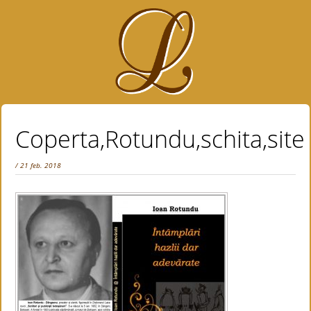
Coperta,Rotundu,schita,site
/ 21 feb. 2018