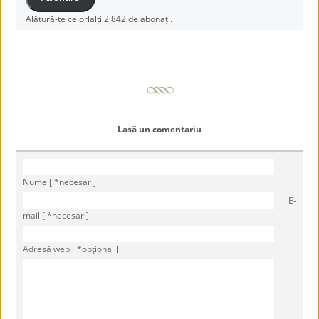
Alătură-te celorlalți 2.842 de abonați.
Lasă un comentariu
Nume [ *necesar ]
E-
mail [ *necesar ]
Adresă web [ *opţional ]