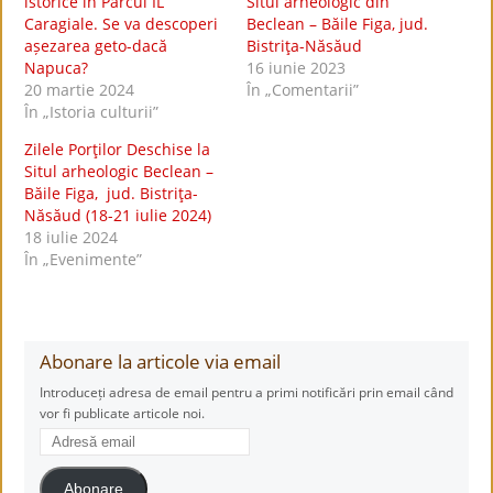
istorice în Parcul IL
Situl arheologic din
Caragiale. Se va descoperi
Beclean – Băile Figa, jud.
așezarea geto-dacă
Bistriţa-Năsăud
Napuca?
16 iunie 2023
20 martie 2024
În „Comentarii”
În „Istoria culturii”
Zilele Porţilor Deschise la
Situl arheologic Beclean –
Băile Figa, jud. Bistriţa-
Năsăud (18-21 iulie 2024)
18 iulie 2024
În „Evenimente”
Abonare la articole via email
Introduceți adresa de email pentru a primi notificări prin email când
vor fi publicate articole noi.
Adresă
email
Abonare