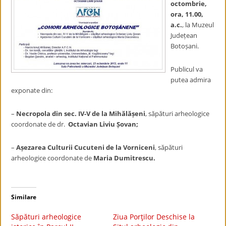
octombrie,
ora, 11.00,
a.c.
, la Muzeul
Județean
Botoșani.
Publicul va
putea admira
exponate din:
–
Necropola din sec. IV-V de la Mihălășeni
, săpături arheologice
coordonate de dr.
Octavian Liviu Șovan;
–
Așezarea Culturii Cucuteni de la Vorniceni
, săpături
arheologice coordonate de
Maria Dumitrescu.
Similare
Săpături arheologice
Ziua Porţilor Deschise la