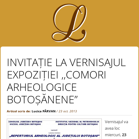
INVITAȚIE LA VERNISAJUL
EXPOZIȚIEI ,,COMORI
ARHEOLOGICE
BOTOȘĂNENE”
Articol scris de:
Lucica PÂRVAN
/ 23 oct. 2013
Vernisajul va
avea loc
miercuri,
23