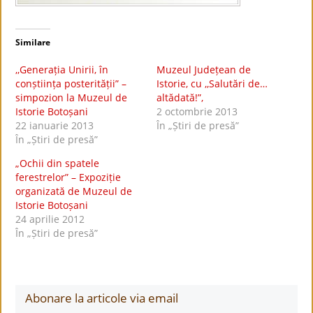
Similare
,,Generația Unirii, în
Muzeul Județean de
conștiința posterității” –
Istorie, cu ,,Salutări de…
simpozion la Muzeul de
altădată!”,
Istorie Botoșani
2 octombrie 2013
22 ianuarie 2013
În „Știri de presă”
În „Știri de presă”
„Ochii din spatele
ferestrelor” – Expoziție
organizată de Muzeul de
Istorie Botoșani
24 aprilie 2012
În „Știri de presă”
Abonare la articole via email