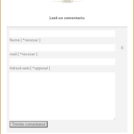
Lasă un comentariu
Nume [ *necesar ]
E-
mail [ *necesar ]
Adresă web [ *opţional ]