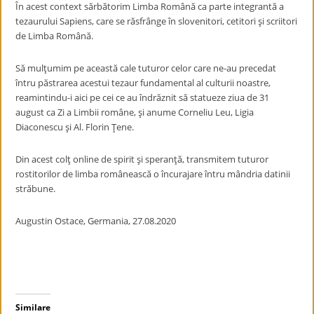
În acest context sărbătorim Limba Română ca parte integrantă a
tezaurului Sapiens, care se răsfrânge în slovenitori, cetitori şi scriitori
de Limba Română.
Să mulţumim pe această cale tuturor celor care ne-au precedat
întru păstrarea acestui tezaur fundamental al culturii noastre,
reamintindu-i aici pe cei ce au îndrăznit să statueze ziua de 31
august ca Zi a Limbii române, şi anume Corneliu Leu, Ligia
Diaconescu şi Al. Florin Ţene.
Din acest colţ online de spirit şi speranţă, transmitem tuturor
rostitorilor de limba românească o încurajare întru mândria datinii
străbune.
Augustin Ostace, Germania, 27.08.2020
Similare