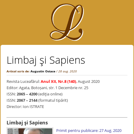
Limbaj şi Sapiens
Articol scris de:
Augustin Ostace
/ 28 aug. 2020
Revista Luceafărul:
Anul XII, Nr.8 (140)
,
August 2020
Editor: Agata, Botoșani, str. 1 Decembrie nr. 25
ISSN:
2065 – 4200
(ediţia online)
ISSN:
2067 – 2144
(formatul tipărit)
Director: Ion ISTRATE
Limbaj şi Sapiens
Primit pentru publicare: 27 Aug. 2020