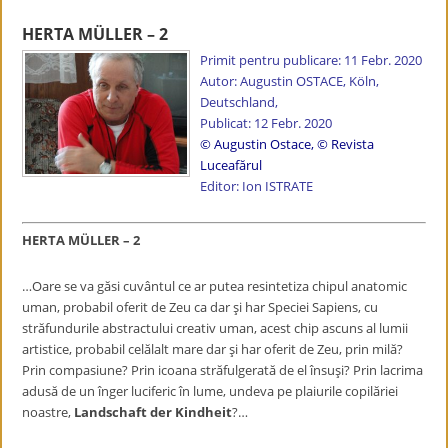
HERTA MÜLLER – 2
Primit pentru publicare: 11 Febr. 2020
Autor:
Augustin OSTACE, Köln,
Deutschland,
Publicat: 12 Febr. 2020
©
Augustin Ostace
,
© Revista
Luceafărul
Editor: Ion ISTRATE
HERTA MÜLLER – 2
…Oare se va găsi cuvântul ce ar putea resintetiza chipul anatomic
uman, probabil oferit de Zeu ca dar şi har Speciei Sapiens, cu
străfundurile abstractului creativ uman, acest chip ascuns al lumii
artistice, probabil celălalt mare dar şi har oferit de Zeu, prin milă?
Prin compasiune? Prin icoana străfulgerată de el însuşi? Prin lacrima
adusă de un înger luciferic în lume, undeva pe plaiurile copilăriei
noastre,
Landschaft der Kindheit
?…