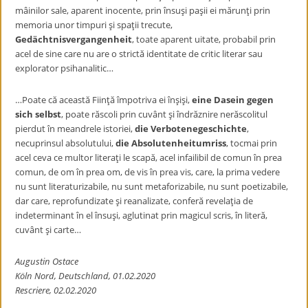
mâinilor sale, aparent inocente, prin însuşi paşii ei mărunţi prin
memoria unor timpuri şi spaţii trecute,
Gedächtnisvergangenheit
, toate aparent uitate, probabil prin
acel de sine care nu are o strictă identitate de critic literar sau
explorator psihanalitic…
…Poate că această Fiinţă împotriva ei înşişi,
eine Dasein gegen
sich selbst
, poate răscoli prin cuvânt şi îndrăznire nerăscolitul
pierdut în meandrele istoriei,
die Verbotenegeschichte
,
necuprinsul absolutului,
die Absolutenheitumriss
, tocmai prin
acel ceva ce multor literaţi le scapă, acel infailibil de comun în prea
comun, de om în prea om, de vis în prea vis, care, la prima vedere
nu sunt literaturizabile, nu sunt metaforizabile, nu sunt poetizabile,
dar care, reprofundizate şi reanalizate, conferă revelaţia de
indeterminant în el însuşi, aglutinat prin magicul scris, în literă,
cuvânt şi carte…
Augustin Ostace
Köln Nord, Deutschland, 01.02.2020
Rescriere, 02.02.2020