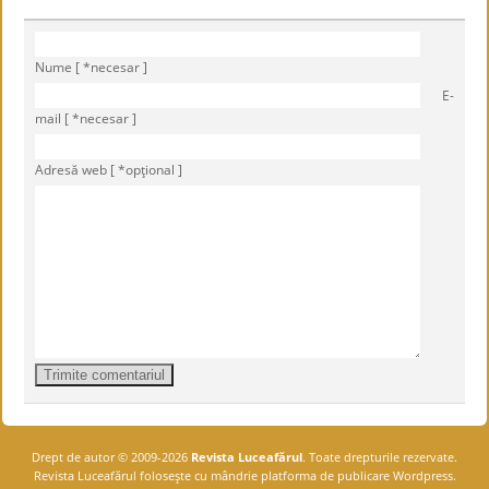
Nume [ *necesar ]
E-
mail [ *necesar ]
Adresă web [ *opţional ]
Drept de autor © 2009-2026
Revista Luceafărul
. Toate drepturile rezervate.
Revista Luceafărul foloseşte cu mândrie platforma de publicare Wordpress.