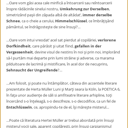
…Oare vom găsi acea cale mirifică a întoarcerii sau reîntoarcerii
înspre rădăcinile sinelui nostru,
Umkehrung zur Derselben
,
simetrizând paşii din zăpada albă de altădat’,
immer derselbe
Schnee
, ca o cheie a cerului,
Himmelschlüssel
, ce îmbrăţişând
pământul, se îndrăgosteşte de sine însuşi?…
…Oare vom intui vreodat’ acel sat pierdut al copilăriei,
verlorene
Dorfkindheit
, care părăsit şi uitat fiind,
gefallen in der
Vergessenheit
, devine visul de nestins în noi şi prin noi, implorând
să-l purtăm mai departe prin lumi străine şi adverse, ca marama
pilduitoare de lacrimă şi mistificare, în acel dor de necuprins,
Sehnsucht der Ungreifende
?…
…Am folosit, şi poate nu întâmplător, câteva din accentele literare
prezentate de Herta Müller Luni şi Marţi seara la Köln, la POETICA 6,
în faţa unor audienţe de săli si amfiteatre literare arhipline, toţi
încercând s-o înţeleagă, s-o descifreze, s-o decodifice, ca un fel de
Entschlüsseln
, ce, apropiindu-te de el, îşi măreşte misterul…
…Poate că literatura Hertei Müller ar trebui abordată prin însuşi
misterul vocii sale, aparent copilăreşti, prin însuşi carpianismul