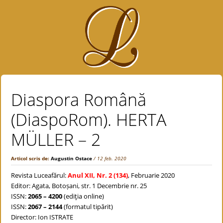
Diaspora Română
(DiaspoRom). HERTA
MÜLLER – 2
Articol scris de:
Augustin Ostace
/ 12 feb. 2020
Revista Luceafărul:
Anul XII, Nr. 2 (134)
, Februarie 2020
Editor: Agata, Botoșani, str. 1 Decembrie nr. 25
ISSN:
2065 – 4200
(ediţia online)
ISSN:
2067 – 2144
(formatul tipărit)
Director: Ion ISTRATE