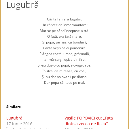
Lugubră
Cânta fanfara lugubru
Un cântec de înmormântare;
Murise pe când începuse-a trăi
O fată, era fată mare.
Şi popa, pe nas, ca bondarii,
Cânta veşnica ei pomenire.
Plângea toată lumea, grămadă,
Iar mă-sa-şi ieşise din fire.
Şi-au dus-o cu popă, s-o-ngroape,
În strai de mireasă, cu voal
;
Şi-au dat bolovanii pe dânsa,
Dar popa rămase pe mal.
Similare
Lugubră
Vasile POPOVICI cu: ,,Fata
17 iunie 2016
dintr-a zecea de liceu”