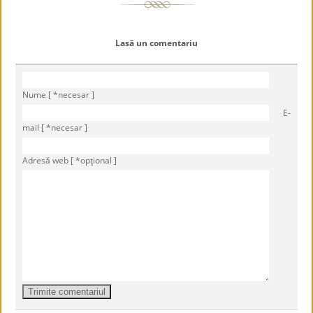
Lasă un comentariu
Nume [ *necesar ]
E-
mail [ *necesar ]
Adresă web [ *opţional ]