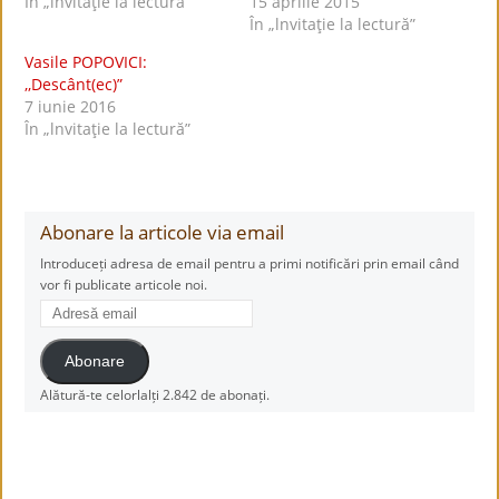
În „lnvitaţie la lectură”
15 aprilie 2015
În „lnvitaţie la lectură”
Vasile POPOVICI:
,,Descânt(ec)”
7 iunie 2016
În „lnvitaţie la lectură”
Abonare la articole via email
Introduceți adresa de email pentru a primi notificări prin email când
vor fi publicate articole noi.
Adresă
email
Abonare
Alătură-te celorlalți 2.842 de abonați.