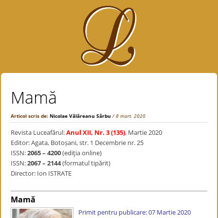
Mamă
Articol scris de:
Nicolae Vălăreanu Sârbu
/ 8 mart. 2020
Revista Luceafărul:
Anul XII, Nr. 3 (135)
,
Martie 2020
Editor: Agata, Botoșani, str. 1 Decembrie nr. 25
ISSN:
2065 – 4200
(ediţia online)
ISSN:
2067 – 2144
(formatul tipărit)
Director: Ion ISTRATE
Mamă
Primit pentru publicare: 07 Martie 2020