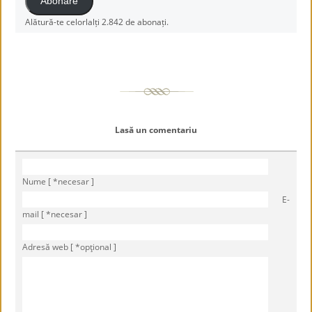
Abonare
Alătură-te celorlalți 2.842 de abonați.
Lasă un comentariu
Nume [ *necesar ]
E-
mail [ *necesar ]
Adresă web [ *opţional ]