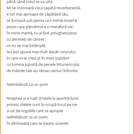
până când totul se va uita.
Mi se colorează visul capătă reverberanță,
e tot mai aproape de căpătâiul tău,
se furișază sub perna ca o inimă moartă
peste care pământul e o metaforă vie.
În mine mamă, tu ai fost privighetoarea
cu dimineți de cântec
ce nu se mai întâmplă.
Nu pot spune mai mult decât rotundul
în care m-ai crescut în miez șoptitor
cu lumina jupuită de penele întunericului,
de mâinile tale au rămas ramuri înflorite.
Neîmblânzit ca un șoim
Noaptea și-a rupt straiele la apariția lunii,
privesc stelele cum își ocupă locul pe cer
și uit de orgoliile care se apropie
neîmblânzit ca un șoim.
În dimineața care se ivește, soarele