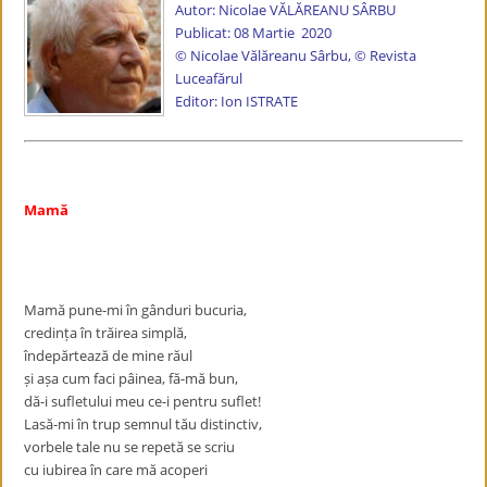
Autor:
Nicolae VĂLĂREANU SÂRBU
Publicat: 08 Martie 2020
© Nicolae Vălăreanu Sârbu, © Revista
Luceafărul
Editor: Ion ISTRATE
Mamă
Mamă pune-mi în gânduri bucuria,
credința în trăirea simplă,
îndepărtează de mine răul
și așa cum faci pâinea, fă-mă bun,
dă-i sufletului meu ce-i pentru suflet!
Lasă-mi în trup semnul tău distinctiv,
vorbele tale nu se repetă se scriu
cu iubirea în care mă acoperi