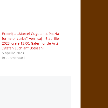
Expoziția „Marcel Guguianu. Poezia
formelor curbe”, vernisaj – 6 aprilie
2023, orele 13.00, Galeriilor de Artă
„Ștefan Luchian” Botoșani
5 aprilie 2023
În „Comentarii”