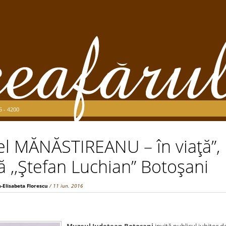
5 - 4200
el MĂNĂSTIREANU – în viaţă”, l
ă ,,Ştefan Luchian” Botoşani
-Elisabeta Florescu
/ 11 iun. 2016