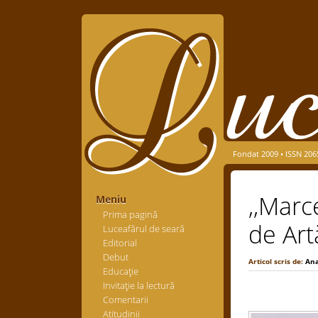
Fondat 2009 • ISSN 206
,,Marc
Meniu
Prima pagină
de Art
Luceafărul de seară
Editorial
Debut
Articol scris de:
Ana
Educaţie
Invitaţie la lectură
Comentarii
Atitudinii