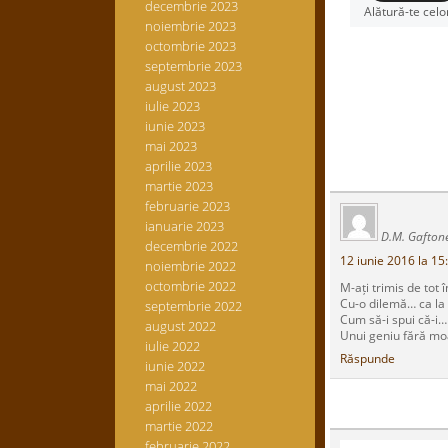
decembrie 2023
Alătură-te celo
noiembrie 2023
octombrie 2023
septembrie 2023
august 2023
iulie 2023
iunie 2023
mai 2023
aprilie 2023
martie 2023
februarie 2023
ianuarie 2023
D.M. Gafton
decembrie 2022
12 iunie 2016 la 15
noiembrie 2022
octombrie 2022
M-ați trimis de tot 
Cu-o dilemă… ca la 
septembrie 2022
Cum să-i spui că-i…
august 2022
Unui geniu fără mo
iulie 2022
Răspunde
iunie 2022
mai 2022
aprilie 2022
martie 2022
februarie 2022