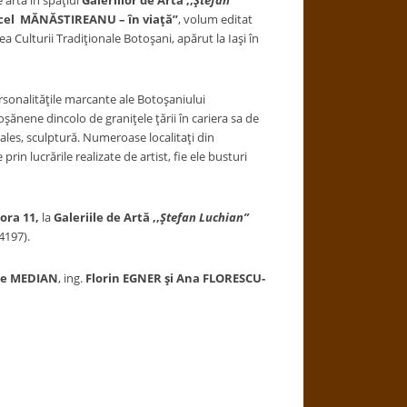
e artă în spaţiul
Galeriilor de
Artă ,,
Ştefan
cel MĂNĂSTIREANU – în viaţă”
, volum editat
Culturii Tradiţionale Botoşani, apărut la Iaşi în
rsonalităţile marcante ale Botoşaniului
ănene dincolo de graniţele ţării în cariera sa de
i ales, sculptură. Numeroase localitaţi din
rin lucrările realizate de artist, fie ele busturi
ora 11,
la
Galeriile de Artă ,,
Ştefan Luchian”
4197).
e MEDIAN
, ing.
Florin EGNER şi Ana FLORESCU-