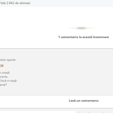
rlalți 2.842 de abonați.
1 comentariu la acestă însemnare
eanu
spune:
:38
în ceață
carte,
 încă-n viață
arte?
Lasă un comentariu