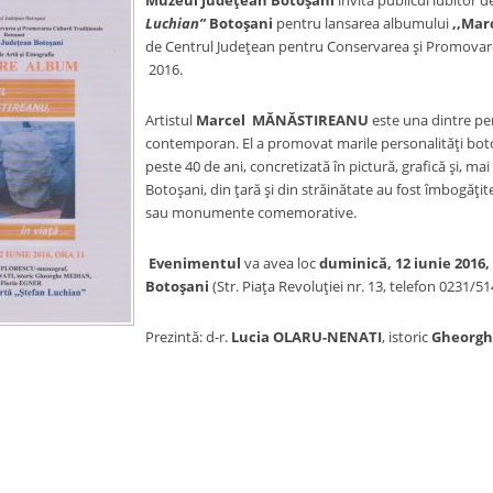
Muzeul Judeţean Botoşani
invită publicul iubitor d
Luchian”
Botoşani
pentru lansarea albumului
,,Mar
de Centrul Judeţean pentru Conservarea şi Promovarea 
2016.
Artistul
Marcel MĂNĂSTIREANU
este una dintre pe
contemporan. El a promovat marile personalităţi botoş
peste 40 de ani, concretizată în pictură, grafică şi, ma
Botoşani, din ţară şi din străinătate au fost îmbogăţite p
sau monumente comemorative.
Evenimentul
va avea loc
duminică, 12 iunie 2016, 
Botoşani
(Str. Piaţa Revoluţiei nr. 13, telefon 0231/51
Prezintă: d-r.
Lucia OLARU-NENATI
, istoric
Gheorgh