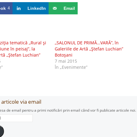
ook
4
LinkedIn
Email
iţia tematică ,,Rural şi
,,SALONUL DE PRIMĂ…VARĂ”, în
une în peisaj”, la
Galeriile de Artă ,,Ştefan Luchian”
rtă ,,Ştefan Luchian”
Botoşani
6
7 mai 2015
e”
În „Evenimente”
articole via email
esa de email pentru a primi notificări prin email când vor fi publicate articole noi.