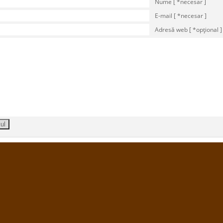
Nume [ *necesar ]
E-mail [ *necesar ]
Adresă web [ *opţional ]