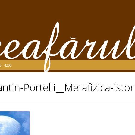
5 - 4200
ntin-Portelli__Metafizica-istor