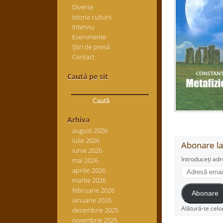
Diverse
Istoria culturii
Interviu
Evenimente
Știri de presă
Contact
Caută pe sit
Caută
după:
Arhiva
august 2026
iulie 2026
Abonare la 
iunie 2026
Introduceți adr
mai 2026
Adresă
aprilie 2026
email
martie 2026
februarie 2026
Abonare
ianuarie 2026
Alătură-te celo
decembrie 2025
noiembrie 2025