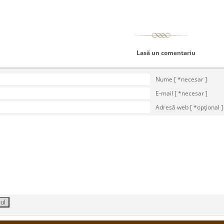
Lasă un comentariu
Nume [ *necesar ]
E-mail [ *necesar ]
Adresă web [ *opţional ]