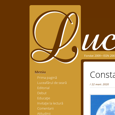
Fondat 2009 • ISSN 206
Consta
Meniu
Prima pagină
Luceafărul de seară
/ 22 mart. 2020
Editorial
Debut
Educaţie
Invitaţie la lectură
Comentarii
Atitudinii