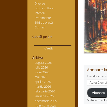
Diverse
Istoria culturii
Interviu
Evenimente
Știri de presă
Contact
Caută pe sit
Caută
după:
Arhiva
august 2026
iulie 2026
Abonare la 
iunie 2026
Introduceți adr
mai 2026
Adresă
aprilie 2026
email
martie 2026
februarie 2026
Abonare
ianuarie 2026
Alătură-te celo
decembrie 2025
noiembrie 2025