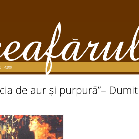
5 - 4200
cia de aur și purpură”– Dumi