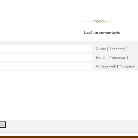
Lasă un comentariu
Nume [ *necesar ]
E-mail [ *necesar ]
Adresă web [ *opţional ]