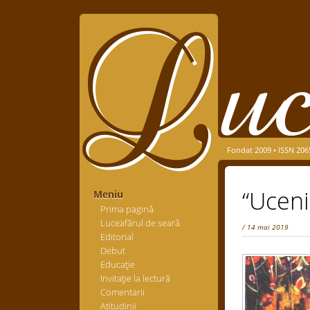
Fondat 2009 • ISSN 206
“Uceni
Meniu
Prima pagină
Luceafărul de seară
/ 14 mai 2019
Editorial
Debut
Educaţie
Invitaţie la lectură
Comentarii
Atitudinii