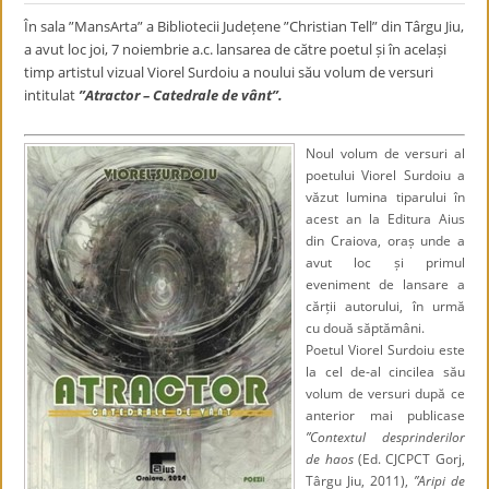
În sala ”MansArta” a Bibliotecii Județene ”Christian Tell” din Târgu Jiu,
a avut loc joi, 7 noiembrie a.c. lansarea de către poetul și în același
timp artistul vizual Viorel Surdoiu a noului său volum de versuri
intitulat
”Atractor – Catedrale de vânt”.
Noul volum de versuri al
poetului Viorel Surdoiu a
văzut lumina tiparului în
acest an la Editura Aius
din Craiova, oraș unde a
avut loc și primul
eveniment de lansare a
cărții autorului, în urmă
cu două săptămâni.
Poetul Viorel Surdoiu este
la cel de-al cincilea său
volum de versuri după ce
anterior mai publicase
”Contextul desprinderilor
de haos
(Ed. CJCPCT Gorj,
Târgu Jiu, 2011),
”Aripi de