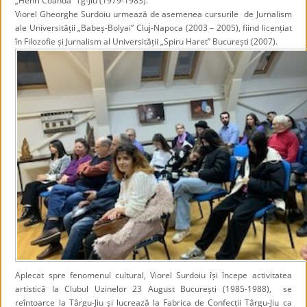
„Henri Coandă” Tg-Jiu (1979-1983).
Viorel Gheorghe Surdoiu urmează de asemenea cursurile de Jurnalism
ale Universității „Babeș-Bolyai” Cluj-Napoca (2003 – 2005), fiind licențiat
în Filozofie și Jurnalism al Universității „Spiru Haret” București (2007).
Aplecat spre fenomenul cultural, Viorel Surdoiu își începe activitatea
artistică la Clubul Uzinelor 23 August București (1985-1988), se
reîntoarce la Târgu-Jiu și lucrează la Fabrica de Confecții Târgu-Jiu ca