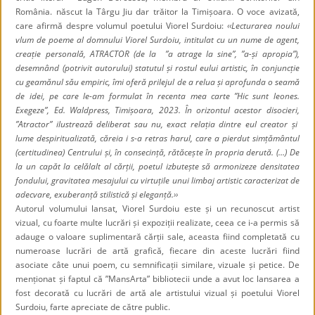
România. născut la Târgu Jiu dar trăitor la Timișoara. O voce avizată,
care afirmă despre volumul poetului Viorel Surdoiu:
‹‹Lecturarea noului
vlum de poeme al domnului Viorel Surdoiu, intitulat cu un nume de agent,
creație personală, ATRACTOR (de la ”a atrage la sine”, ”a-și apropia”),
desemnând (potrivit autorului) statutul și rostul eului artistic, în conjuncție
cu geamănul său empiric, îmi oferă prilejul de a relua și aprofunda o seamă
de idei, pe care le-am formulat în recenta mea carte ”Hic sunt leones.
Exegeze”, Ed. Waldpress, Timișoara, 2023. În orizontul acestor disocieri,
”Atractor” ilustrează deliberat sau nu, exact relația dintre eul creator și
lume despiritualizată, căreia i s-a retras harul, care a pierdut simțământul
(certitudinea) Centrului și, în consecință, rătăcește în propria derută. (…)
De
la un capăt la celălalt al cărții, poetul izbutește să armonizeze densitatea
fondului, gravitatea mesajului cu virtuțile unui limbaj artistic caracterizat de
adecvare, exuberanță stilistică și eleganță.››
Autorul volumului lansat, Viorel Surdoiu este și un recunoscut artist
vizual, cu foarte multe lucrări și expoziții realizate, ceea ce i-a permis să
adauge o valoare suplimentară cărții sale, aceasta fiind completată cu
numeroase lucrări de artă grafică, fiecare din aceste lucrări fiind
asociate câte unui poem, cu semnificații similare, vizuale și petice. De
menționat și faptul că ”MansArta” bibliotecii unde a avut loc lansarea a
fost decorată cu lucrări de artă ale artistului vizual și poetului Viorel
Surdoiu, farte apreciate de către public.