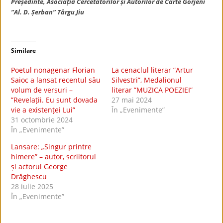
Președinte, Asociația Cercetătorilor și Autorilor de Carte Gorjeni
”Al. D. Șerban” Târgu Jiu
Similare
Poetul nonagenar Florian
La cenaclul literar ”Artur
Saioc a lansat recentul său
Silvestri”, Medalionul
volum de versuri –
literar ”MUZICA POEZIEI”
”Revelații. Eu sunt dovada
27 mai 2024
vie a existenței Lui”
În „Evenimente”
31 octombrie 2024
În „Evenimente”
Lansare: „Singur printre
himere” – autor, scriitorul
și actorul George
Drăghescu
28 iulie 2025
În „Evenimente”