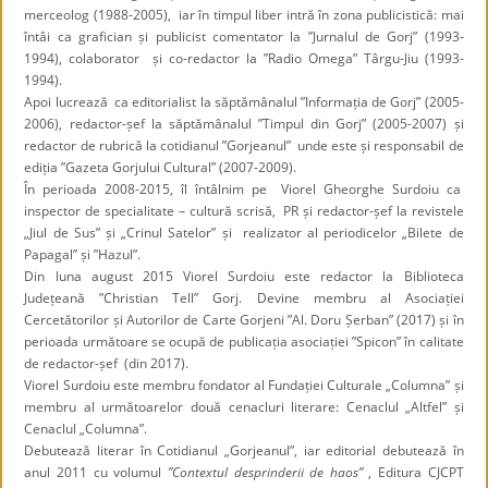
merceolog (1988-2005), iar în timpul liber intră în zona publicistică: mai
întâi ca grafician și publicist comentator la ”Jurnalul de Gorj” (1993-
1994), colaborator și co-redactor la ”Radio Omega” Târgu-Jiu (1993-
1994).
Apoi lucrează ca editorialist la săptămânalul ”Informația de Gorj” (2005-
2006), redactor-șef la săptămânalul ”Timpul din Gorj” (2005-2007) și
redactor de rubrică la cotidianul ”Gorjeanul” unde este și responsabil de
ediția ”Gazeta Gorjului Cultural” (2007-2009).
În perioada 2008-2015, îl întâlnim pe Viorel Gheorghe Surdoiu ca
inspector de specialitate – cultură scrisă, PR și redactor-șef la revistele
„Jiul de Sus” și „Crinul Satelor” și realizator al periodicelor „Bilete de
Papagal” și ”Hazul”.
Din luna august 2015 Viorel Surdoiu este redactor la Biblioteca
Județeană ”Christian Tell” Gorj. Devine membru al Asociației
Cercetătorilor și Autorilor de Carte Gorjeni ”Al. Doru Șerban” (2017) și în
perioada următoare se ocupă de publicația asociației ”Spicon” în calitate
de redactor-șef (din 2017).
Viorel Surdoiu este membru fondator al Fundației Culturale „Columna” și
membru al următoarelor două cenacluri literare: Cenaclul „Altfel” și
Cenaclul „Columna”.
Debutează literar în Cotidianul „Gorjeanul”, iar editorial debutează în
anul 2011 cu volumul
”Contextul desprinderii de haos”
, Editura CJCPT