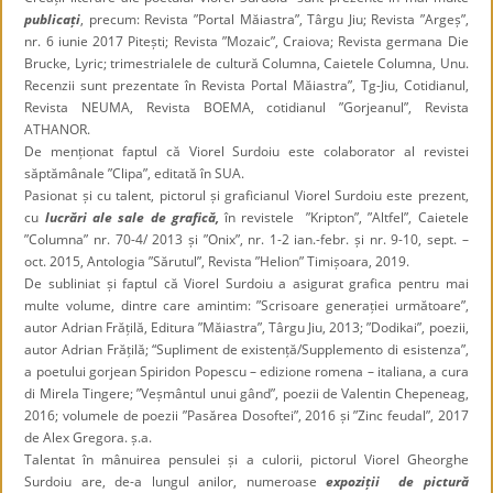
publicați
, precum: Revista ”Portal Măiastra”, Târgu Jiu; Revista ”Argeș”,
nr. 6 iunie 2017 Pitești; Revista ”Mozaic”, Craiova; Revista germana Die
Brucke, Lyric; trimestrialele de cultură Columna, Caietele Columna, Unu.
Recenzii sunt prezentate în Revista Portal Măiastra”, Tg-Jiu, Cotidianul,
Revista NEUMA, Revista BOEMA, cotidianul ”Gorjeanul”, Revista
ATHANOR.
De menționat faptul că Viorel Surdoiu este colaborator al revistei
săptămânale ”Clipa”, editată în SUA.
Pasionat și cu talent, pictorul și graficianul Viorel Surdoiu este prezent,
cu
lucrări ale sale de grafică,
în revistele ”Kripton”, ”Altfel”, Caietele
”Columna” nr. 70-4/ 2013 și ”Onix”, nr. 1-2 ian.-febr. și nr. 9-10, sept. –
oct. 2015, Antologia ”Sărutul”, Revista ”Helion” Timișoara, 2019.
De subliniat și faptul că Viorel Surdoiu a asigurat grafica pentru mai
multe volume, dintre care amintim: ”Scrisoare generației următoare”,
autor Adrian Frățilă, Editura ”Măiastra”, Târgu Jiu, 2013; ”Dodikai”, poezii,
autor Adrian Frățilă; “Supliment de existență/Supplemento di esistenza”,
a poetului gorjean Spiridon Popescu – edizione romena – italiana, a cura
di Mirela Tingere; ”Veșmântul unui gând”, poezii de Valentin Chepeneag,
2016; volumele de poezii ”Pasărea Dosoftei”, 2016 și ”Zinc feudal”, 2017
de Alex Gregora. ș.a.
Talentat în mânuirea pensulei și a culorii, pictorul Viorel Gheorghe
Surdoiu are, de-a lungul anilor, numeroase
expoziții de pictură