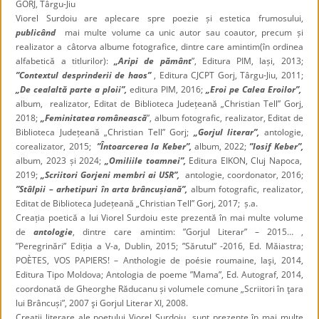
GORJ, Târgu-Jiu
Viorel Surdoiu are aplecare spre poezie și estetica frumosului,
publicând
mai multe volume ca unic autor sau coautor, precum și
realizator a câtorva albume fotografice, dintre care amintim(în ordinea
alfabetică a titlurilor):
„Aripi de pământ
”, Editura PIM, Iași, 2013;
”Contextul desprinderii de haos”
, Editura CJCPT Gorj, Târgu-Jiu, 2011;
„De cealaltă parte a ploii”,
editura PIM, 2016;
„Eroi pe Calea Eroilor”,
album, realizator, Editat de Biblioteca Județeană „Christian Tell” Gorj,
2018;
„Feminitatea românească
”, album fotografic, realizator, Editat de
Biblioteca Județeană „Christian Tell” Gorj;
„Gorjul literar”,
antologie,
corealizator, 2015;
”Întoarcerea la Keber”,
album, 2022;
”Iosif Keber”,
album, 2023 și 2024;
„Omiliile toamnei”,
Editura EIKON, Cluj Napoca,
2019;
„Scriitori Gorjeni membri ai USR”,
antologie, coordonator, 2016;
”Stâlpii – arhetipuri în arta brâncușiană”,
album fotografic, realizator,
Editat de Biblioteca Județeană „Christian Tell” Gorj, 2017; ș.a.
Creația poetică a lui Viorel Surdoiu este prezentă în mai multe volume
de
antologie
, dintre care amintim: ”Gorjul Literar” – 2015… ,
”Peregrinări” Ediția a V-a, Dublin, 2015; ”Sărutul” -2016, Ed. Măiastra;
POÈTES, VOS PAPIERS! – Anthologie de poésie roumaine, Iaşi, 2014,
Editura Tipo Moldova; Antologia de poeme ”Mama”, Ed. Autograf, 2014,
coordonată de Gheorghe Răducanu și volumele comune „Scriitori în ţara
lui Brâncuși”, 2007 şi Gorjul Literar XI, 2008.
Creații literare ale poetului Viorel Surdoiu sunt prezente în mai multe