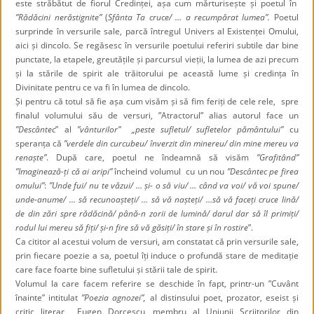
este străbătut de fiorul Credinței, așa cum mărturisește și poetul în
”Rădăcini nerăstignite”
(
Sfânta Ta cruce/ … a recumpărat lumea”.
Poetul
surprinde în versurile sale, parcă întregul Univers al Existenței Omului,
aici și dincolo. Se regăsesc în versurile poetului referiri subtile dar bine
punctate, la etapele, greutățile și parcursul vieții, la lumea de azi precum
și la stările de spirit ale trăitorului pe această lume și credința în
Divinitate pentru ce va fi în lumea de dincolo.
Și pentru că totul să fie așa cum visăm și să fim feriți de cele rele, spre
finalul volumului său de versuri, ”Atractorul” alias autorul face un
”Descântec
” al
”vânturilor” „peste sufletul/ sufletelor pământului”
cu
speranța că
”verdele din curcubeu/ înverzit din minereu/ din mine mereu va
renaște”
. După care, poetul ne îndeamnă să visăm
”Grafitând”
”Imaginează-ți că ai aripi”
încheind volumul cu un nou
”Descântec pe firea
omului”
:
”Unde fui/ nu te văzui/ … și- o să viu/ … când va voi/ vă voi spune/
unde-anume/ … să recunoașteți/ … să vă nașteți/ …să vă faceți cruce lină/
de din zări spre rădăcină/ până-n zorii de lumină/ darul dar să îl primiți/
rodul lui mereu să fiți/ și-n fire să vă găsiți/ în stare și în rostire
”.
Ca cititor al acestui volum de versuri, am constatat că prin versurile sale,
prin fiecare poezie a sa, poetul îți induce o profundă stare de meditație
care face foarte bine sufletului și stării tale de spirit.
Volumul la care facem referire se deschide în fapt, printr-un ”Cuvânt
înainte” intitulat
”Poezia agnozei”,
al distinsului poet, prozator, eseist și
critic literar Eugen Dorcescu, membru al Uniunii Scriitorilor din