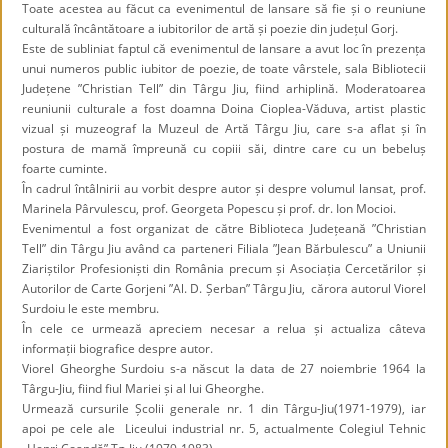
Toate acestea au făcut ca evenimentul de lansare să fie și o reuniune
culturală încântătoare a iubitorilor de artă și poezie din județul Gorj.
Este de subliniat faptul că evenimentul de lansare a avut loc în prezența
unui numeros public iubitor de poezie, de toate vârstele, sala Bibliotecii
Județene ”Christian Tell” din Târgu Jiu, fiind arhiplină. Moderatoarea
reuniunii culturale a fost doamna Doina Cioplea-Văduva, artist plastic
vizual și muzeograf la Muzeul de Artă Târgu Jiu, care s-a aflat și în
postura de mamă împreună cu copiii săi, dintre care cu un bebeluș
foarte cuminte.
În cadrul întâlnirii au vorbit despre autor și despre volumul lansat, prof.
Marinela Pârvulescu, prof. Georgeta Popescu și prof. dr. Ion Mocioi.
Evenimentul a fost organizat de către Biblioteca Județeană ”Christian
Tell” din Târgu Jiu având ca parteneri Filiala ”Jean Bărbulescu” a Uniunii
Ziariștilor Profesioniști din România precum și Asociația Cercetărilor și
Autorilor de Carte Gorjeni ”Al. D. Șerban” Târgu Jiu, cărora autorul Viorel
Surdoiu le este membru.
În cele ce urmează apreciem necesar a relua și actualiza câteva
informații biografice despre autor.
Viorel Gheorghe Surdoiu s-a născut la data de 27 noiembrie 1964 la
Târgu-Jiu, fiind fiul Mariei și al lui Gheorghe.
Urmează cursurile Școlii generale nr. 1 din Târgu-Jiu(1971-1979), iar
apoi pe cele ale Liceului industrial nr. 5, actualmente Colegiul Tehnic