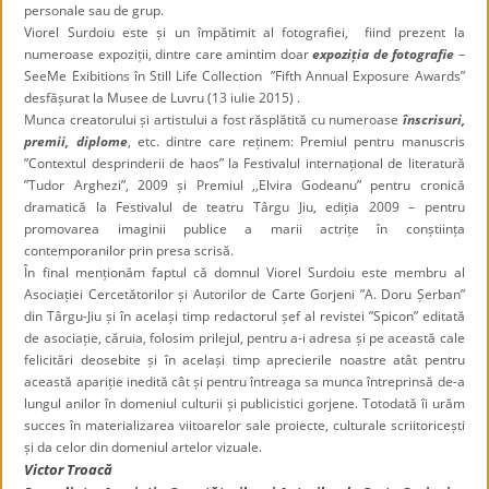
personale sau de grup.
Viorel Surdoiu este și un împătimit al fotografiei, fiind prezent la
numeroase expoziții, dintre care amintim doar
expoziția de fotografie
–
SeeMe Exibitions în Still Life Collection ”Fifth Annual Exposure Awards”
desfășurat la Musee de Luvru (13 iulie 2015) .
Munca creatorului și artistului a fost răsplătită cu numeroase
înscrisuri,
premii, diplome
, etc. dintre care reținem: Premiul pentru manuscris
”Contextul desprinderii de haos” la Festivalul internațional de literatură
”Tudor Arghezi”, 2009 și Premiul ,,Elvira Godeanu” pentru cronică
dramatică la Festivalul de teatru Târgu Jiu, ediția 2009 – pentru
promovarea imaginii publice a marii actrițe în conștiința
contemporanilor prin presa scrisă.
În final menționăm faptul că domnul Viorel Surdoiu este membru al
Asociației Cercetătorilor și Autorilor de Carte Gorjeni ”A. Doru Șerban”
din Târgu-Jiu și în același timp redactorul șef al revistei ”Spicon” editată
de asociație,
căruia, folosim prilejul, pentru a-i adresa și pe această cale
felicitări deosebite și în același timp aprecierile noastre atât pentru
această apariție inedită cât și pentru întreaga sa munca întreprinsă de-a
lungul anilor în domeniul culturii și publicistici gorjene. Totodată îi urăm
succes în materializarea viitoarelor sale proiecte, culturale scriitoricești
și da celor din domeniul artelor vizuale.
Victor Troacă