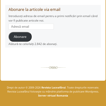
Abonare la articole via email
Introduceți adresa de email pentru a primi notificări prin email când
vor fi publicate articole noi.
Adresă
email
Abonare
Alătură-te celorlalți 2.842 de abonați.
Drept de autor © 2009-2026
Revista Luceafărul
. Toate drepturile rezervate.
Revista Luceafărul foloseşte cu mândrie platforma de publicare Wordpress.
Server virtual Romania