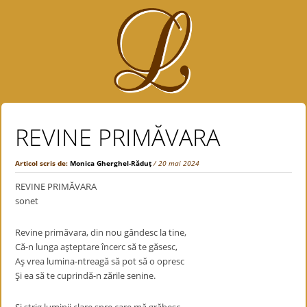
REVINE PRIMĂVARA
Articol scris de:
Monica Gherghel-Răduţ
/ 20 mai 2024
REVINE PRIMĂVARA
sonet
Revine primăvara, din nou gândesc la tine,
Că-n lunga aşteptare încerc să te găsesc,
Aş vrea lumina-ntreagă să pot să o opresc
Şi ea să te cuprindă-n zările senine.