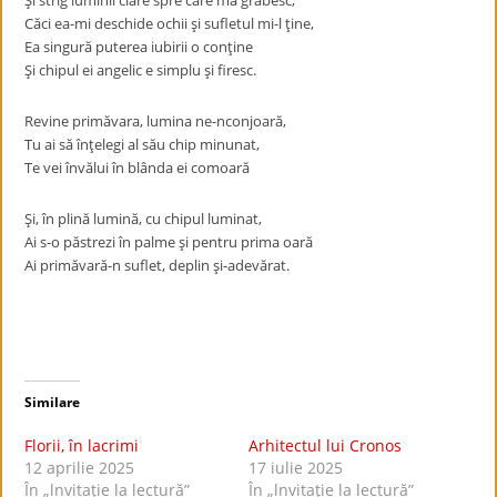
Şi strig luminii clare spre care mă grăbesc,
Căci ea-mi deschide ochii şi sufletul mi-l ţine,
Ea singură puterea iubirii o conţine
Şi chipul ei angelic e simplu şi firesc.
Revine primăvara, lumina ne-nconjoară,
Tu ai să înţelegi al său chip minunat,
Te vei învălui în blânda ei comoară
Şi, în plină lumină, cu chipul luminat,
Ai s-o păstrezi în palme şi pentru prima oară
Ai primăvară-n suflet, deplin şi-adevărat.
Similare
Florii, în lacrimi
Arhitectul lui Cronos
12 aprilie 2025
17 iulie 2025
În „lnvitaţie la lectură”
În „lnvitaţie la lectură”