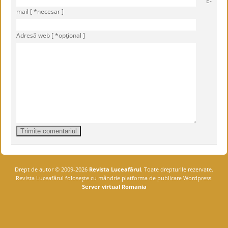
E-
mail [ *necesar ]
Adresă web [ *opţional ]
Drept de autor © 2009-2026
Revista Luceafărul
. Toate drepturile rezervate.
Revista Luceafărul foloseşte cu mândrie platforma de publicare Wordpress.
Server virtual Romania