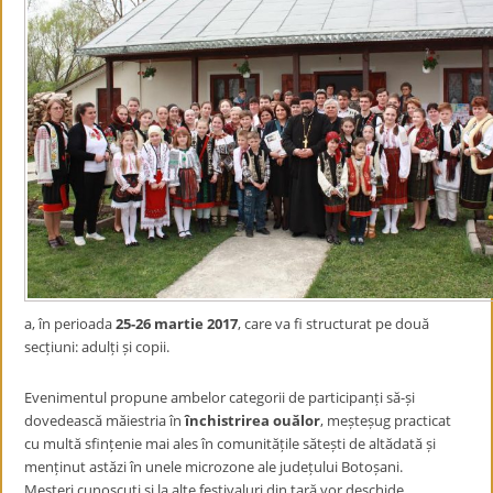
a, în perioada
25-26 martie 2017
, care va fi structurat pe două
secțiuni: adulți și copii.
Evenimentul propune ambelor categorii de participanți să-și
dovedească măiestria în
închistrirea ouălor
, meșteșug practicat
cu multă sfințenie mai ales în comunitățile sătești de altădată și
menținut astăzi în unele microzone ale județului Botoșani.
Meșteri cunoscuți și la alte festivaluri din țară vor deschide