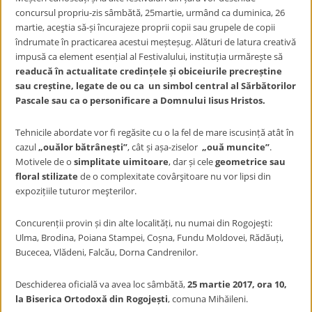
concursul propriu-zis sâmbătă, 25martie, urmând ca duminica, 26
martie, aceştia să-și încurajeze proprii copii sau grupele de copii
îndrumate în practicarea acestui meșteșug. Alături de latura creativă
impusă ca element esențial al Festivalului, instituția urmărește să
readucă în actualitate credințele și obiceiurile precreștine
sau creștine, legate de ou ca un simbol central al Sărbătorilor
Pascale sau ca o personificare a Domnului Iisus Hristos.
Tehnicile abordate vor fi regăsite cu o la fel de mare iscusință atât în
cazul
„ouălor bătrânești”
, cât și așa-ziselor
„ouă muncite”
.
Motivele de o
simplitate uimitoare
, dar și cele
geometrice sau
floral stilizate
de o complexitate covârşitoare nu vor lipsi din
expozițiile tuturor meşterilor.
Concurenții provin și din alte localități, nu numai din Rogojeşti:
Ulma, Brodina, Poiana Stampei, Coșna, Fundu Moldovei, Rădăuți,
Bucecea, Vlădeni, Falcău, Dorna Candrenilor.
Deschiderea oficială va avea loc sâmbătă,
25 martie 2017, ora 10,
la Biserica Ortodoxă din Rogojești
, comuna Mihăileni.