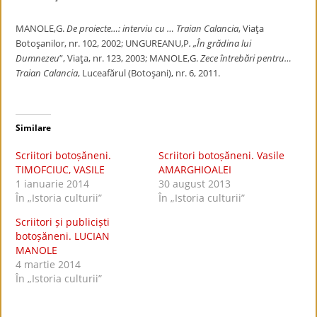
MANOLE,G.
De proiecte…: interviu cu … Traian Calancia
, Viaţa
Botoşanilor, nr. 102, 2002; UNGUREANU,P
. „În grădina lui
Dumnezeu
”, Viaţa, nr. 123, 2003; MANOLE,G.
Zece întrebări pentru…
Traian Calancia
, Luceafărul (Botoşani), nr. 6, 2011.
Similare
Scriitori botoșăneni.
Scriitori botoșăneni. Vasile
TIMOFCIUC, VASILE
AMARGHIOALEI
1 ianuarie 2014
30 august 2013
În „Istoria culturii”
În „Istoria culturii”
Scriitori și publiciști
botoșăneni. LUCIAN
MANOLE
4 martie 2014
În „Istoria culturii”