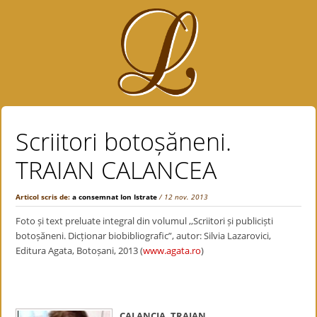
Scriitori botoșăneni.
TRAIAN CALANCEA
Articol scris de:
a consemnat Ion Istrate
/ 12 nov. 2013
Foto și text preluate integral din volumul ,,Scriitori și publiciști
botoșăneni. Dicționar biobibliografic”, autor: Silvia Lazarovici,
Editura Agata, Botoșani, 2013 (
www.agata.ro
)
CALANCIA, TRAIAN