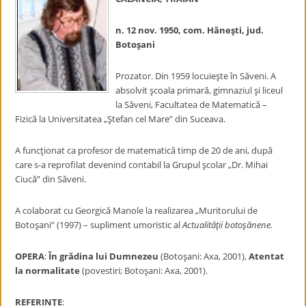
n. 12 nov. 1950, com. Hăneşti, jud.
Botoşani
Prozator. Din 1959 locuieşte în Săveni. A
absolvit şcoala primară, gimnaziul şi liceul
la Săveni, Facultatea de Matematică –
Fizică la Universitatea „Ştefan cel Mare” din Suceava.
A funcţionat ca profesor de matematică timp de 20 de ani, după
care s-a reprofilat devenind contabil la Grupul şcolar „Dr. Mihai
Ciucă” din Săveni.
A colaborat cu Georgică Manole la realizarea „Muritorului de
Botoşani” (1997) – supliment umoristic al
Actualităţii botoşănene.
OPERA
:
În grădina lui Dumnezeu
(Botoşani: Axa, 2001),
Atentat
la
normalitate
(povestiri; Botoşani: Axa, 2001).
REFERINŢE
: