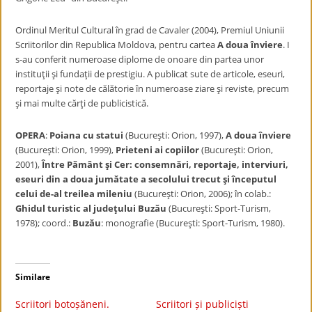
Ordinul Meritul Cultural în grad de Cavaler (2004), Premiul Uniunii
Scriitorilor din Republica Moldova, pentru cartea
A doua înviere
. I
s-au conferit numeroase diplome de onoare din partea unor
instituţii şi fundaţii de prestigiu. A publicat sute de articole, eseuri,
reportaje şi note de călătorie în numeroase ziare şi reviste, precum
şi mai multe cărţi de publicistică.
OPERA
:
Poiana cu statui
(Bucureşti: Orion, 1997),
A doua înviere
(Bucureşti: Orion, 1999),
Prieteni ai copiilor
(Bucureşti: Orion,
2001),
Între Pământ şi Cer: consemnări, reportaje, interviuri,
eseuri din a
doua jumătate a secolului trecut şi începutul
celui de-al treilea
mileniu
(Bucureşti: Orion, 2006); în colab.:
Ghidul turistic al judeţului Buzău
(Bucureşti: Sport-Turism,
1978); coord.:
Buzău
: monografie (Bucureşti: Sport-Turism, 1980).
Similare
Scriitori botoșăneni.
Scriitori și publiciști