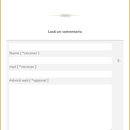
Lasă un comentariu
Nume [ *necesar ]
E-
mail [ *necesar ]
Adresă web [ *opţional ]