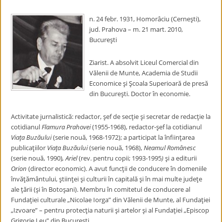
n. 24 febr. 1931, Homorâciu (Cerneşti),
jud. Prahova – m. 21 mart. 2010,
Bucureşti
Ziarist. A absolvit Liceul Comercial din
Vălenii de Munte, Academia de Studii
Economice şi Şcoala Superioară de presă
din Bucureşti. Doctor în economie.
Activitate jurnalistică: redactor, şef de secţie şi secretar de redacţie la
cotidianul
Flamura Prahovei
(1955-1968), redactor-şef la cotidianul
Viaţa Buzăului
(serie nouă, 1968-1972); a participat la înfiinţarea
publicaţiilor
Viaţa Buzăului
(serie nouă, 1968),
Neamul Românesc
(serie nouă, 1990)
, Ariel
(rev. pentru copii; 1993-1995
)
şi a editurii
Orion
(director economic). A avut funcţii de conducere în domeniile
învăţământului, ştiinţei şi culturii în capitală şi în mai multe judeţe
ale ţării (şi în Botoşani). Membru în comitetul de conducere al
Fundaţiei culturale „Nicolae Iorga” din Vălenii de Munte, al Fundaţiei
„Izvoare” – pentru protecţia naturii şi artelor şi al Fundaţiei „Episcop
Grigorie Leu” din Bucureşti.