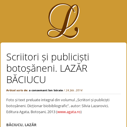
Scriitori și publiciști
botoșăneni. LAZĂR
BĂCIUCU
Articol scris de:
a consemant Ion Istrate
/ 24 feb. 2014
Foto și text preluate integral din volumul ,,Scriitori și publiciști
botoșăneni. Dicționar biobibliografic”, autor: Silvia Lazarovici,
Editura Agata, Botoșani, 2013 (
www.agata.ro
)
BĂCIUCU, LAZĂR