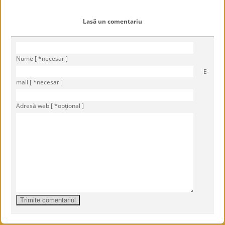
Lasă un comentariu
Nume [ *necesar ]
E-
mail [ *necesar ]
Adresă web [ *opţional ]