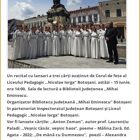
Un recital cu lansari a trei cărți susținut de Corul de fete al
Liceului Pedagogic ,,Nicolae Iorga” Botoșani, astăzi – 15 Iunie,
ora 14:00, Sala de lectură a Biblioteii Județenea ,,Mihai
Eminescu.
Organizator Biblioteca Județeană ,,Mihai Eminescu” Botoșani
în parteneriat Inspectoratul Județean Botoșani și Liceul
Pedagogic ,,Nicolae Iorga” Botoșani.
Vor fi lansate cărțile: ,,Anton Zeman”, autor prof. Laurențiu
Paladi; ,,Veșnic tânăr, veșnic haos”, poeme – Mălina Zară, Ed.
Agata – 2022; ,,De mână cu Dumnezeu”, poezii – Alexandra