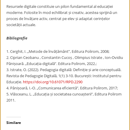
Resursele digitale constituie un pilon fundamental al educației
moderne. Folosite în mod echilibrat și creativ, acestea sprijină un
proces de învățare activ, centrat pe elev și adaptat cerințelor
societății actuale.
Bibliografie
1. Cerghit, I. „Metode de învățământ”, Editura Polirom, 2008;
2. Ciprian Ceobanu , Constantin Cucoș , Olimpius Istrate , Ion-Ovidiu
Pânișoară. „Educația digitală”. Editura Polirom, 2022.;
3. Istrate, O. (2022). Pedagogia digitală: Definiție și arie conceptuală.
Revista de Pedagogie Digitală, 1(1) 3-10. București: Institutul pentru
Educație.
https://doi.org/10.61071/RPD.2290
4. Pânișoară, I.-O. „Comunicarea eficientă”, Editura Polirom, 2017;
5. Vlăsceanu, L. „Educația și societatea cunoașterii”, Editura Polirom
2011.
Similare