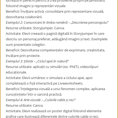
lucrează în perechi pentru a crea probleme proprii pe Jamboard,
folosind imagini și reprezentări vizuale.
Beneficii: Învățare activă, consolidare prin reprezentare vizuală,
dezvoltarea colaborării.
Exemplul 2: Comunicare în limba română – „Descrierea personajului”
Resurse utilizate: StoryJumper, Canva.
Activitate: Elevii creează o pagină digitală în StoryJumper în care
descriu un personaj preferat, adăugând imagini și text. Exemplele
sunt prezentate colegilor.
Beneficii: Dezvoltarea competențelor de exprimare, creativitate,
învățare prin proiecte.
Exemplul 3: Științe – „Ciclul apei în natură”
Resurse utilizate: aplicații cu simulări (ex. PhET), videoclipuri
educaționale.
Activitate: Elevii urmăresc o simulare a ciclului apei, apoi
completează o fișă interactivă pe Liveworksheets.
Beneficii: Înțelegerea vizuală a unui fenomen complex, aplicarea
cunoștințelor într-o sarcină practică.
Exemplul 4: Arte vizuale – „Culorile calde și reci”
Resurse utilizate: Canva.
Activitate: Elevii realizează un poster digital folosind elemente
grafice care ilustrează diferențele dintre culorile calde și reci.