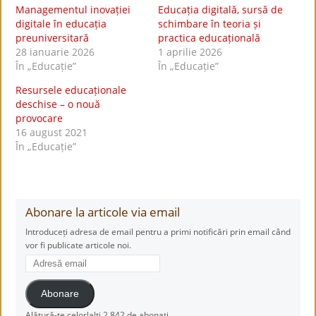
Managementul inovației
Educația digitală, sursă de
digitale în educația
schimbare în teoria și
preuniversitară
practica educațională
28 ianuarie 2026
1 aprilie 2026
În „Educație”
În „Educație”
Resursele educaționale
deschise – o nouă
provocare
16 august 2021
În „Educație”
Abonare la articole via email
Introduceți adresa de email pentru a primi notificări prin email când
vor fi publicate articole noi.
Adresă
email
Abonare
Alătură-te celorlalți 2.842 de abonați.