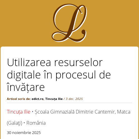
Utilizarea resurselor
digitale în procesul de
învățare
Articol scris de:
edict.ro
,
Tincuța Ilie
/ 3 dec. 2025
Tincuța Ilie
• Școala Gimnazială Dimitrie Cantemir, Matca
(Galaţi) • România
30 noiembrie 2025