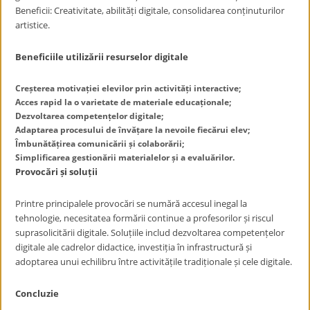
Beneficii: Creativitate, abilități digitale, consolidarea conținuturilor
artistice.
Beneficiile utilizării resurselor digitale
Creșterea motivației elevilor prin activități interactive;
Acces rapid la o varietate de materiale educaționale;
Dezvoltarea competențelor digitale;
Adaptarea procesului de învățare la nevoile fiecărui elev;
Îmbunătățirea comunicării și colaborării;
Simplificarea gestionării materialelor și a evaluărilor.
Provocări și soluții
Printre principalele provocări se numără accesul inegal la
tehnologie, necesitatea formării continue a profesorilor și riscul
suprasolicitării digitale. Soluțiile includ dezvoltarea competențelor
digitale ale cadrelor didactice, investiția în infrastructură și
adoptarea unui echilibru între activitățile tradiționale și cele digitale.
Concluzie