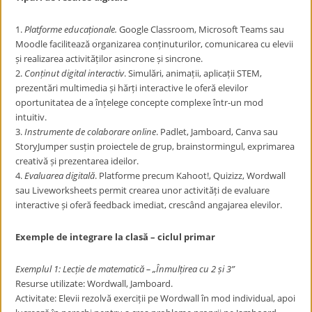
1.
Platforme educaționale.
Google Classroom, Microsoft Teams sau
Moodle facilitează organizarea conținuturilor, comunicarea cu elevii
și realizarea activităților asincrone și sincrone.
2.
Conținut digital interactiv
. Simulări, animații, aplicații STEM,
prezentări multimedia și hărți interactive le oferă elevilor
oportunitatea de a înțelege concepte complexe într-un mod
intuitiv.
3.
Instrumente de colaborare online
. Padlet, Jamboard, Canva sau
StoryJumper susțin proiectele de grup, brainstormingul, exprimarea
creativă și prezentarea ideilor.
4.
Evaluarea digitală
. Platforme precum Kahoot!, Quizizz, Wordwall
sau Liveworksheets permit crearea unor activități de evaluare
interactive și oferă feedback imediat, crescând angajarea elevilor.
Exemple de integrare la clasă – ciclul primar
Exemplul 1: Lecție de matematică – „Înmulțirea cu 2 și 3”
Resurse utilizate: Wordwall, Jamboard.
Activitate: Elevii rezolvă exerciții pe Wordwall în mod individual, apoi