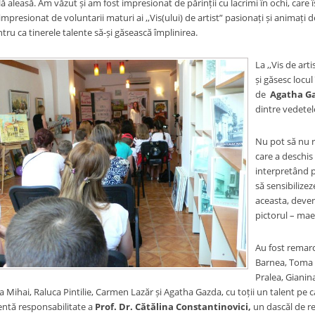
 aleasă. Am văzut și am fost impresionat de părinții cu lacrimi în ochi, care î
impresionat de voluntarii maturi ai ,,Vis(ului) de artist” pasionați și animați 
ru ca tinerele talente să-și găsească împlinirea.
La ,,Vis de art
și găsesc locul
de
Agatha G
dintre vedetel
Nu pot să nu r
care a deschis
interpretând p
să sensibilizez
aceasta, deven
pictorul – mae
Au fost remarca
Barnea, Toma 
Pralea, Gianin
 Mihai, Raluca Pintilie, Carmen Lazăr și Agatha Gazda, cu toții un talent pe 
entă responsabilitate a
Prof. Dr. Cătălina Constantinovici,
un dascăl de re