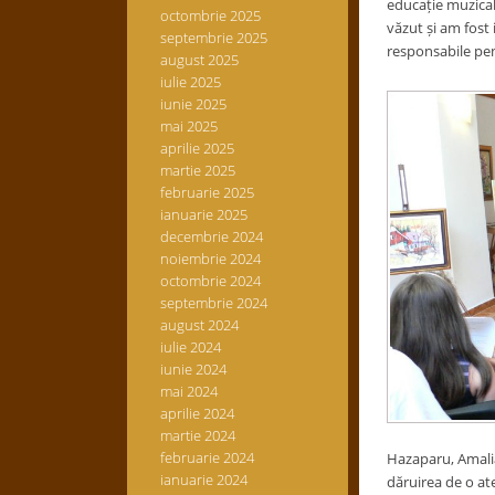
educație muzicală
octombrie 2025
văzut și am fost 
septembrie 2025
responsabile pent
august 2025
iulie 2025
iunie 2025
mai 2025
aprilie 2025
martie 2025
februarie 2025
ianuarie 2025
decembrie 2024
noiembrie 2024
octombrie 2024
septembrie 2024
august 2024
iulie 2024
iunie 2024
mai 2024
aprilie 2024
martie 2024
februarie 2024
Hazaparu, Amalia
ianuarie 2024
dăruirea de o at