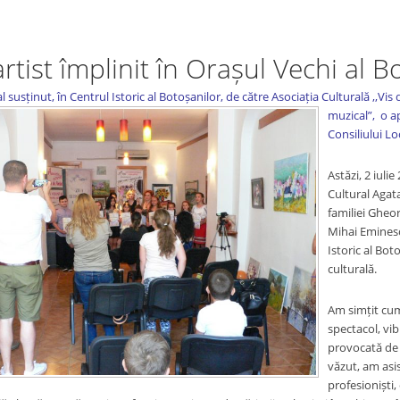
artist împlinit în Orașul Vechi al B
l susținut, în Centrul Istoric al Botoșanilor, de către Asociația Culturală ,,Vis 
muzical”, o ap
Consiliului Lo
Astăzi, 2 iuli
Cultural Agat
familiei Gheo
Mihai Eminesc
Istoric al Bot
culturală.
Am simțit cum 
spectacol, vib
provocată de m
văzut, am asis
profesioniști,