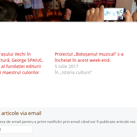
așului Vechi în
Proiectul „Botoșaniul muzical” s-a
ictură, George SPAIUC,
încheiat în acest week-end.
al fundației editurii
5 iulie 2017
i maestrul culorilor
În „Istoria culturii”
articole via email
esa de email pentru a primi notificări prin email când vor fi publicate articole noi.