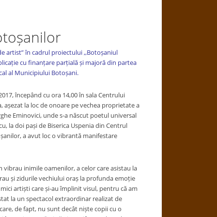
otoșanilor
de artist” în cadrul proiectului
,,Botoșaniul
licație cu finanțare parțială și majoră din partea
cal al Municipiului Botoșani.
e 2017, începând cu ora 14,00 în sala Centrului
a, așezat la loc de onoare pe vechea proprietate a
rghe Eminovici, unde s-a născut poetul universal
u, la doi pași de Biserica Uspenia din Centrul
oșanilor, a avut loc o vibrantă manifestare
vibrau inimile oamenilor, a celor care asistau la
rau și zidurile vechiului oraș la profunda emoție
ici artiști care și-au împlinit visul, pentru că am
tat la un spectacol extraordinar realizat de
 care, de fapt, nu sunt decât niște copii cu o