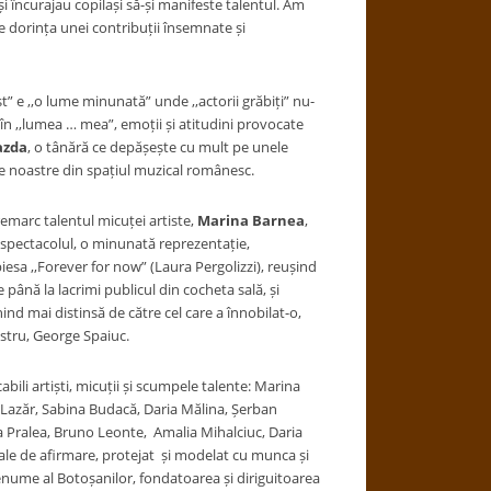
și încurajau copilași să-și manifeste talentul. Am
de dorința unei contribuții însemnate și
ist” e ,,o lume minunată” unde ,,actorii grăbiți” nu-
 în ,,lumea … mea”, emoții și atitudini provocate
azda
, o tânără ce depășește cu mult pe unele
e noastre din spațiul muzical românesc.
emarc talentul micuței artiste,
Marina Barnea
,
 spectacolul, o minunată reprezentație,
iesa ,,Forever for now” (Laura Pergolizzi), reușind
e până la lacrimi publicul din cocheta sală, și
ind mai distinsă de către cel care a înnobilat-o,
stru, George Spaiuc.
bili artiști, micuții și scumpele talente: Marina
Lazăr, Sabina Budacă, Daria Mălina, Șerban
a Pralea, Bruno Leonte, Amalia Mihalciuc, Daria
cale de afirmare, protejat și modelat cu munca și
nume al Botoșanilor, fondatoarea și diriguitoarea