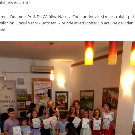
i ,,Vis de artist”.
os, Doamnei Prof. Dr. Cătălina Narcisa Constantinovici și maestrului – pic
lor lor, Orașul Vechi – Botoșani – prinde atractivitate! E o acțiune de vidanja
rie!