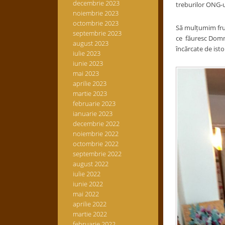
decembrie 2023
treburilor ONG-ulu
noiembrie 2023
octombrie 2023
Să mulțumim frum
septembrie 2023
ce făuresc Domnii
august 2023
încărcate de isto
iulie 2023
iunie 2023
mai 2023
aprilie 2023
martie 2023
februarie 2023
ianuarie 2023
decembrie 2022
noiembrie 2022
octombrie 2022
septembrie 2022
august 2022
iulie 2022
iunie 2022
mai 2022
aprilie 2022
martie 2022
februarie 2022