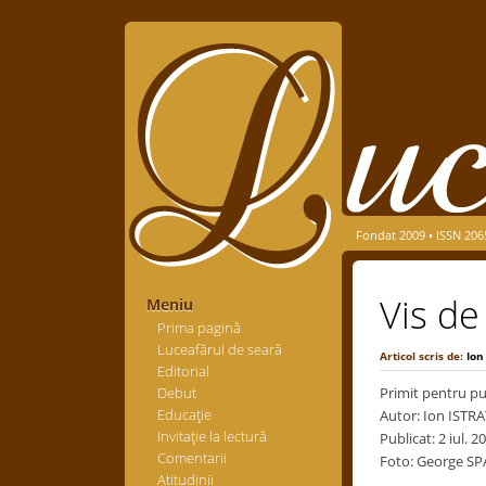
Fondat 2009 • ISSN 206
Vis de
Meniu
Prima pagină
Luceafărul de seară
Articol scris de:
Ion
Editorial
Debut
Primit pentru pub
Educaţie
Autor: Ion ISTR
Invitaţie la lectură
Publicat: 2 iul. 2
Comentarii
Foto: George SP
Atitudinii