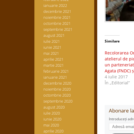
ianuarie 2022
decembrie 2021
noiembrie 2021
octombrie 2021
septembrie 2021
august 2021
iulie 2021
Similare
iunie 2021
Recolorarea Or
mai 2021
atelierul de p
aprilie 2021
un parteneriat 
martie 2021
Agata (FNDC) ș
februarie 2021
4 iulie 2017
ianuarie 2021
În „Editorial”
decembrie 2020
noiembrie 2020
octombrie 2020
septembrie 2020
august 2020
Abonare la 
iulie 2020
iunie 2020
Introduceți adr
Adresă
mai 2020
email
aprilie 2020