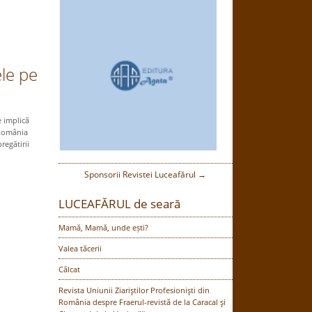
ele pe
e implică
 România
regătirii
Sponsorii Revistei Luceafărul →
LUCEAFĂRUL de seară
Mamă, Mamă, unde ești?
Valea tăcerii
Călcat
Revista Uniunii Ziariştilor Profesionişti din
România despre Fraerul-revistă de la Caracal şi