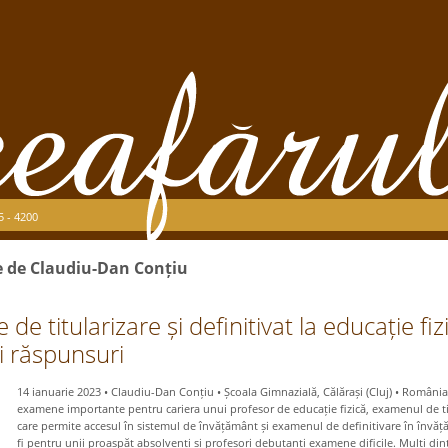
5 - 4200
se de Claudiu-Dan Conțiu
e titularizare și definitivat la educație fiz
și răspunsuri
14 ianuarie 2023 • Claudiu-Dan Conțiu • Școala Gimnazială, Călărași (Cluj) • Români
examene importante pentru cariera unui profesor de educație fizică, examenul de tit
care permite accesul în sistemul de învățământ și examenul de definitivare în învăț
fi pentru unii proaspăt absolvenți și profesori debutanți examene dificile. Mulți dint