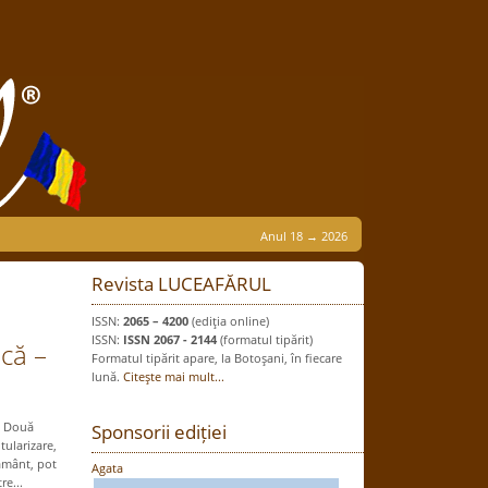
Anul 18 → 2026
Revista LUCEAFĂRUL
ISSN:
2065 – 4200
(ediţia online)
ISSN:
ISSN 2067 - 2144
(formatul tipărit)
ică –
Formatul tipărit apare, la Botoşani, în fiecare
lună.
Citeşte mai mult...
a Două
Sponsorii ediției
ularizare,
ământ, pot
Agata
re...