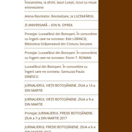
Întoarcerea, la șfichi. Iazul Loești, locul cu muze
eminesciene
Arena Revistelor. Revitalizare, la LUCEAFĂRUL
ZI ANIVERSARĂ – ION N. OPREA
Protejat: Luceafărul din Botoșani. În convorbire
cu îngerii care ne ocrotesc: Edit LőRINCZI,
Biblioteca Orășenească din Cristuru Secuiesc
Protejat: Luceafărul din Botoșani. În convorbire
cu îngerii care ne ocrotesc: Florin T. ROMAN
Luceafărul din Botoșani. În convorbire cu
îngerii care ne ocrotesc: Santuzza Paula
DINESCU
JURNALIERUL VIEȚII BOTOȘĂNENE. ZIUA a 13-a
DIN MARTIE
JURNALIERUL VIEȚII BOTOȘĂNENE. ZIUA a 9-a
DIN MARTIE
Protejat: JURNALIERUL PRESEI BOTOȘĂNENE.
ZIUA a 7-a DIN MARTIE 2017
JURNALIERUL PRESEI BOTOȘĂNENE. ZIUA a 6-a
DIN MARTIE 2017