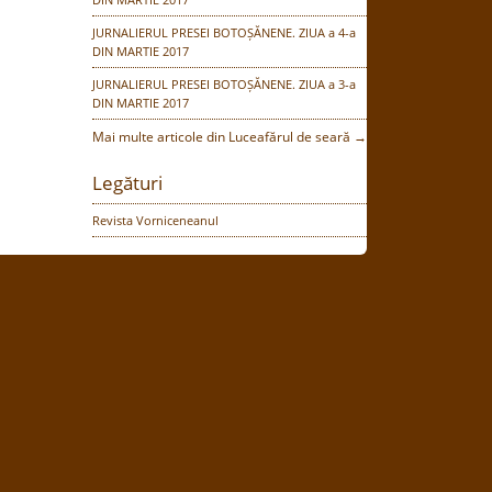
JURNALIERUL PRESEI BOTOȘĂNENE. ZIUA a 4-a
DIN MARTIE 2017
JURNALIERUL PRESEI BOTOȘĂNENE. ZIUA a 3-a
DIN MARTIE 2017
Mai multe articole din Luceafărul de seară →
Legături
Revista Vorniceneanul