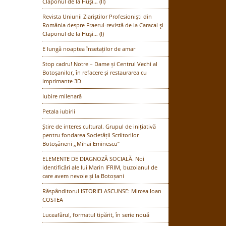
Claponul de la Huşi… (II)
Revista Uniunii Ziariştilor Profesionişti din
România despre Fraerul-revistă de la Caracal şi
Claponul de la Huşi… (I)
E lungă noaptea însetaților de amar
Stop cadru! Notre – Dame și Centrul Vechi al
Botoșanilor, în refacere și restaurarea cu
imprimante 3D
Iubire milenară
Petala iubirii
Știre de interes cultural. Grupul de inițiativă
pentru fondarea Societății Scriitorilor
Botoșăneni ,,Mihai Eminescu”
ELEMENTE DE DIAGNOZĂ SOCIALĂ. Noi
identificări ale lui Marin IFRIM, buzoianul de
care avem nevoie și la Botoșani
Răspânditorul ISTORIEI ASCUNSE: Mircea Ioan
COSTEA
Luceafărul, formatul tipărit, în serie nouă