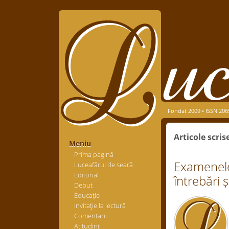
Fondat 2009 • ISSN 206
Articole scri
Meniu
Prima pagină
Examenele d
Luceafărul de seară
Editorial
întrebări 
Debut
Educaţie
Invitaţie la lectură
Comentarii
Atitudinii