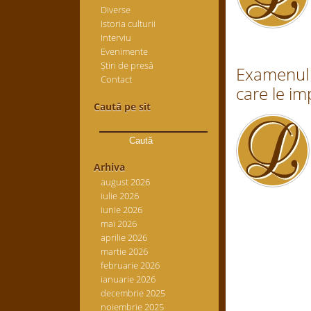
Diverse
Istoria culturii
Interviu
Evenimente
Știri de presă
Examenul d
Contact
care le im
Caută pe sit
Caută
după:
Arhiva
august 2026
iulie 2026
iunie 2026
mai 2026
aprilie 2026
martie 2026
februarie 2026
ianuarie 2026
decembrie 2025
noiembrie 2025