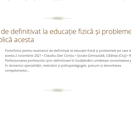
e definitivat la educație fizică și problem
plică acesta
Portofoliul pentru examenul de definitivat la educație fizică și problemele pe care l
acesta 2 octombrie 2021 • Claudiu-Dan Conțiu • Școala Gimnazială, Călărași (Cluj) •
Perfecționarea profesorilor prin definitivare în învățământ urmărește consolidarea p
în domeniul specialității, metodicii și psihopedagogiei, precum și dezvoltarea
competențelor...