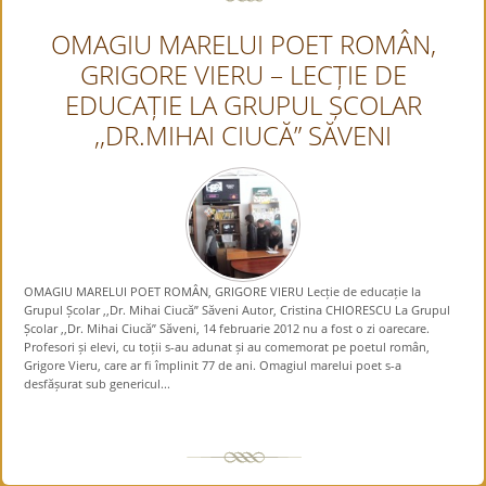
OMAGIU MARELUI POET ROMÂN,
GRIGORE VIERU – LECȚIE DE
EDUCAȚIE LA GRUPUL ȘCOLAR
,,DR.MIHAI CIUCĂ” SĂVENI
OMAGIU MARELUI POET ROMÂN, GRIGORE VIERU Lecție de educație la
Grupul Școlar ,,Dr. Mihai Ciucă” Săveni Autor, Cristina CHIORESCU La Grupul
Școlar ,,Dr. Mihai Ciucă” Săveni, 14 februarie 2012 nu a fost o zi oarecare.
Profesori și elevi, cu toții s-au adunat și au comemorat pe poetul român,
Grigore Vieru, care ar fi împlinit 77 de ani. Omagiul marelui poet s-a
desfășurat sub genericul...