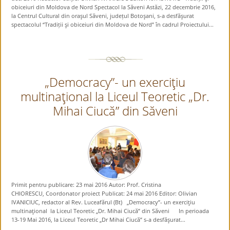
obiceiuri din Moldova de Nord Spectacol la Săveni Astăzi, 22 decembrie 2016,
la Centrul Cultural din oraşul Săveni, județul Botoşani, s-a desfăşurat
spectacolul “Tradiții şi obiceiuri din Moldova de Nord” în cadrul Proiectului...
„Democracy”- un exerciţiu
multinaţional la Liceul Teoretic „Dr.
Mihai Ciucă” din Săveni
Primit pentru publicare: 23 mai 2016 Autor: Prof. Cristina
CHIORESCU, Coordonator proiect Publicat: 24 mai 2016 Editor: Olivian
IVANICIUC, redactor al Rev. Luceafărul (Bt) „Democracy”- un exerciţiu
multinaţional la Liceul Teoretic „Dr. Mihai Ciucă” din Săveni In perioada
13-19 Mai 2016, la Liceul Teoretic „Dr Mihai Ciucă” s-a desfăşurat...