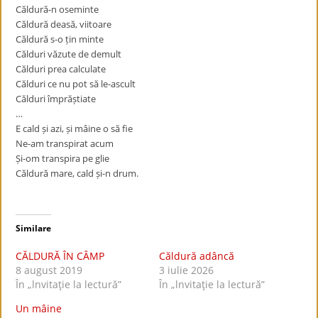
Căldură-n oseminte
Căldură deasă, viitoare
Căldură s-o țin minte
Călduri văzute de demult
Călduri prea calculate
Călduri ce nu pot să le-ascult
Călduri împrăștiate
…
E cald și azi, și mâine o să fie
Ne-am transpirat acum
Și-om transpira pe glie
Căldură mare, cald și-n drum.
Similare
CĂLDURĂ ÎN CÂMP
Căldură adâncă
8 august 2019
3 iulie 2026
În „lnvitaţie la lectură”
În „lnvitaţie la lectură”
Un mâine