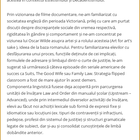
acestea în contextul Estetismului și Decadentismului.
Prin vizionarea de filme documentare, ne-am familiarizat cu
societatea engleză din perioada Victoriană, prilej cu care am purtat
discuții despre discrepanțele sociale din vremea respectivă,
rigiditatea în gândire și comportament și ne-am concentrat pe
viziunea lui Oscar Wilde asupra artei și a rolului acesteia (Art for art’s
sake ), ideea de la baza romanului. Pentru familiarizarea elevilor cu
desfășurarea unui proces, funcțiile deținute de cei implicați,
formulele de adresare și limbajul dintr-o curte de justiție, le-am
sugerat să urmărească câteva episoade din seriale americane de
succes ca Suits, The Good Wife sau Family Law. Strategia flipped
classroom a fost de mare ajutor în acest demers.
Componenta lingvistică fusese deja acoperită prin parcurgerea
unității de învățare Law and Order din manualul școlar (Upstream –
Advanced), unde prin intermediul diverselor activități de învățare,
elevii au făcut noi achiziții lexicale sub formă de expresii fixe și
idiomatice sau locuțiuni (ex. tipuri de contravenții și infracțiuni,
pedepse, profesii din sistemul de justiție) și structuri gramaticale
legate de subiect, dar și-au și consolidat cunoștințele de limbă
dobândite anterior.