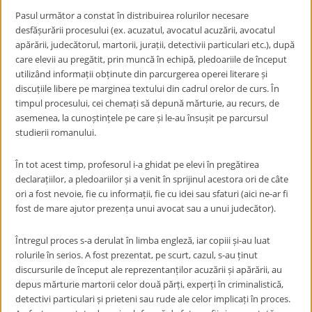
Pasul următor a constat în distribuirea rolurilor necesare
desfășurării procesului (ex. acuzatul, avocatul acuzării, avocatul
apărării, judecătorul, martorii, jurații, detectivii particulari etc.), după
care elevii au pregătit, prin muncă în echipă, pledoariile de început
utilizând informații obținute din parcurgerea operei literare și
discuțiile libere pe marginea textului din cadrul orelor de curs. În
timpul procesului, cei chemați să depună mărturie, au recurs, de
asemenea, la cunoștințele pe care și le-au însușit pe parcursul
studierii romanului.
În tot acest timp, profesorul i-a ghidat pe elevi în pregătirea
declarațiilor, a pledoariilor și a venit în sprijinul acestora ori de câte
ori a fost nevoie, fie cu informații, fie cu idei sau sfaturi (aici ne-ar fi
fost de mare ajutor prezența unui avocat sau a unui judecător).
Întregul proces s-a derulat în limba engleză, iar copiii și-au luat
rolurile în serios. A fost prezentat, pe scurt, cazul, s-au ținut
discursurile de început ale reprezentanților acuzării și apărării, au
depus mărturie martorii celor două părți, experți în criminalistică,
detectivi particulari și prieteni sau rude ale celor implicați în proces.