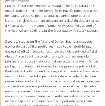
(Braşov) • România
Procesul literar este o metodă adecvată orelor de literatură de la
finalul studiului unei opere literare, fie ea nuvelă, roman sau piesă
de teatru. Aceasta se poate adapta cu ușurință unor opere din
literatura engleză sau americană studiate la clasă (în clasa a XI-a sau
a XII-a), precum The Picture of Dorian Gray (Oscar Wilde), Lord of
the Flies (William Golding) sau The Great Gatsby (F. Scott Fitzgerald).
Deoarece studiasem The Picture of Dorian Gray, le-am sugerat
elevilor de clasa a XII-a, profilul real – științe ale naturii, bilingv
engleză, să utilizăm toate cunoștințele acumulate prin lectură și și
discuții în clasă pentru a construi un caz în jurul personajului
principal și a-l aduce în fața instanței sub acuzația de omor (Dorian,
protagonistul romanului, îl omoară cu sânge rece pe prietenul său
Basil Hallward, artistul care îi pictase portretul reliefând frumusețea
neobișnuită a subiectului) pentru a fi judecat și pedepsit. În orele
premergătoare activității propriu-zise, am vizionat secvențe de film
și am lecturat pasaje importante din roman – cei mai mulți dintre
elevi citiseră romanul – am discutat subiectul cărții, am punctat cele
mai importante evenimente din poveste, am realizat caracterizări
de personaje și am comentat cele mai importante teme, toate