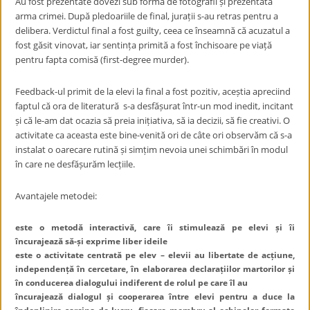
Au fost prezentate dovezi sub formă de fotografii și prezentată
arma crimei. După pledoariile de final, jurații s-au retras pentru a
delibera. Verdictul final a fost guilty, ceea ce înseamnă că acuzatul a
fost găsit vinovat, iar sentința primită a fost închisoare pe viață
pentru fapta comisă (first-degree murder).
Feedback-ul primit de la elevi la final a fost pozitiv, aceștia apreciind
faptul că ora de literatură s-a desfășurat într-un mod inedit, incitant
și că le-am dat ocazia să preia inițiativa, să ia decizii, să fie creativi. O
activitate ca aceasta este bine-venită ori de câte ori observăm că s-a
instalat o oarecare rutină și simțim nevoia unei schimbări în modul
în care ne desfășurăm lecțiile.
Avantajele metodei:
este o metodă interactivă, care îi stimulează pe elevi și îi
încurajează să-și exprime liber ideile
este o activitate centrată pe elev – elevii au libertate de acțiune,
independență în cercetare, în elaborarea declarațiilor martorilor și
în conducerea dialogului indiferent de rolul pe care îl au
încurajează dialogul și cooperarea între elevi pentru a duce la