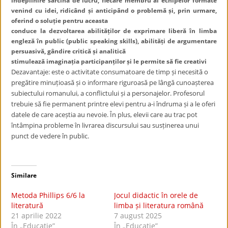
îndeplinire sarcina de lucru, fiecare membru al echipelor formate
venind cu idei, ridicând și anticipând o problemă și, prin urmare,
oferind o soluție pentru aceasta
conduce la dezvoltarea abilităților de exprimare liberă în limba
engleză în public (public speaking skills), abilități de argumentare
persuasivă, gândire critică și analitică
stimulează imaginația participanților și le permite să fie creativi
Dezavantaje: este o activitate consumatoare de timp și necesită o
pregătire minuțioasă și o informare riguroasă pe lângă cunoașterea
subiectului romanului, a conflictului și a personajelor. Profesorul
trebuie să fie permanent printre elevi pentru a-i îndruma și a le oferi
datele de care aceștia au nevoie. În plus, elevii care au trac pot
întâmpina probleme în livrarea discursului sau susținerea unui
punct de vedere în public.
Similare
Metoda Phillips 6/6 la
Jocul didactic în orele de
literatură
limba și literatura română
21 aprilie 2022
7 august 2025
În „Educație”
În „Educație”