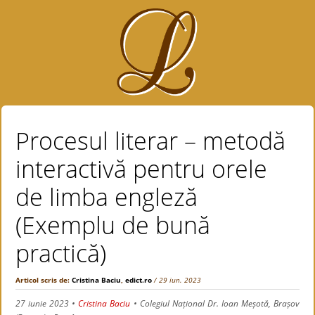
Procesul literar – metodă
interactivă pentru orele
de limba engleză
(Exemplu de bună
practică)
Articol scris de:
Cristina Baciu
,
edict.ro
/ 29 iun. 2023
27 iunie 2023
•
Cristina Baciu
• Colegiul Național Dr. Ioan Meșotă, Brașov