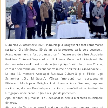
Duminică 20 octombrie 2024, în municipiul Drăgășani a fost comemorat
scriitorul Gib Mihăescu, 89 de ani de la trecerea sa la cele veșnice…
Acest eveniment a fost organizat, ca în fiecare an, de către Asociația
Rusidava Culturală împreună cu Biblioteca Municipală Drăgășani. De
data aceasta s-a alăturat acestei acțiuni și Liga Scriitorilor, Filiala Vâlcea,
care din noiembrie anul trecut poartă numele scriitorului Gib Mihăescu.
La ora 12, membrii Asociației Rusidava Culturală și ai Filialei Ligii
Scriitorilor „Gib Mihăescu”, Vâlcea, împreună cu reprezentanții
Bibliotecii Municipale Drăgășani și doamna Aura Stegaru, nepoata
scriitorului, domnul Dan Salapa, critic literar, s-au întâlnit la cimitirul din
Drăgășani unde preotul a ținut o slujbă de pomenire.
Apoi scriitorii și jurnaliștii s-au deplasat la sediul bibliotecii municipale
din oraș.
Aici s-a desfășurat o amplă acțiune cu discursuri despre opera și