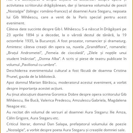
activitatea scriitorului drăgășănean, dar și lansarea volumului de poezii
„Nostalgie” (bilingv: româno-francez) al doamnei Aura Stegaru, nepoata
lui Gib Mihăescu, care a venit de la Paris special pentru acest
eveniment.
Câteva date succinte despre Gib I. Mihăescu. S-a născut în Drăgășani pe
23 aprilie 1894 și a decedat, la o vârstă destul de tânără, la 19
octombrie 1935, la București. A fost prozator, romancier și dramaturg.
Amintesc câteva creații din opera sa, nuvela „Grandiflora”, romanele:
„Brațul Andrometei”, „Femeia de ciocolată”, „Zilele și nopțile unui
student întârziat”, „Donna Alba”. A scris și piese de teatru publicate în
volumul „Pavilionul cu umbre”.
Deschiderea evenimentului cultural a fost făcută de doamna Cristina
Prunel, gazda de la bibliotecă.
Apoi domnul Marian Bărăscu, moderatorul acestui eveniment, a vorbit
despre importanța acestei acțiuni.
Au ținut alocuțiuni doamna Goronica Dobre despre opera scriitorului Gib
Mihăescu, Ilie Bucă, Valerica Predescu, Amzulescu Gabriela, Magdalena
Neagoe etc.
Au recitat din volumul de versuri al doamnei Aura Stegaru: Ilie Amza,
Călin Grigore, Aura Stegaru etc.
Criticul literar, domnul Dan Salapa, prefațatorul volumului de poezie
„Nostalgie”, a vorbit despre poeta Aura Stegaru și creațiile domniei sale.