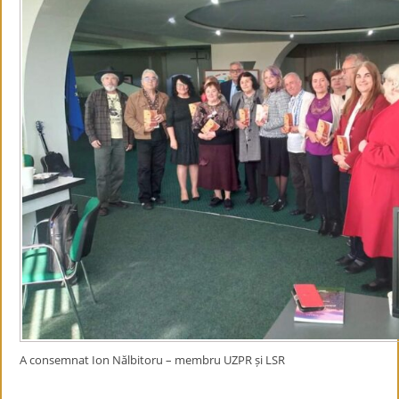
A consemnat Ion Nălbitoru – membru UZPR și LSR