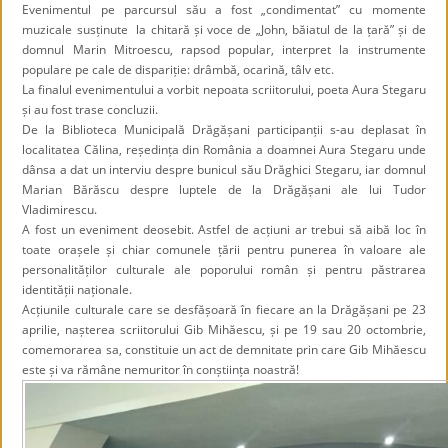
Evenimentul pe parcursul său a fost „condimentat” cu momente
muzicale susținute la chitară și voce de „John, băiatul de la țară” și de
domnul Marin Mitroescu, rapsod popular, interpret la instrumente
populare pe cale de dispariție: drâmbă, ocarină, tâlv etc.
La finalul evenimentului a vorbit nepoata scriitorului, poeta Aura Stegaru
și au fost trase concluzii.
De la Biblioteca Municipală Drăgășani participanții s-au deplasat în
localitatea Călina, reședința din România a doamnei Aura Stegaru unde
dânsa a dat un interviu despre bunicul său Drăghici Stegaru, iar domnul
Marian Bărăscu despre luptele de la Drăgășani ale lui Tudor
Vladimirescu.
A fost un eveniment deosebit. Astfel de acțiuni ar trebui să aibă loc în
toate orașele și chiar comunele țării pentru punerea în valoare ale
personalităților culturale ale poporului român și pentru păstrarea
identității naționale.
Acțiunile culturale care se desfășoară în fiecare an la Drăgășani pe 23
aprilie, nașterea scriitorului Gib Mihăescu, și pe 19 sau 20 octombrie,
comemorarea sa, constituie un act de demnitate prin care Gib Mihăescu
este și va rămâne nemuritor în conștiința noastră!