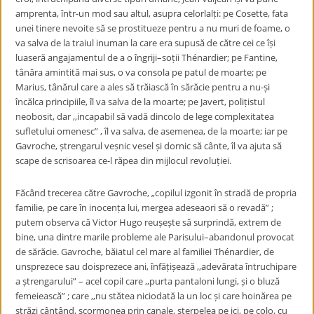
amprenta, într-un mod sau altul, asupra celorlalți: pe Cosette, fata
unei tinere nevoite să se prostitueze pentru a nu muri de foame, o
va salva de la traiul inuman la care era supusă de către cei ce își
luaseră angajamentul de a o îngriji–soții Thénardier; pe Fantine,
tânăra amintită mai sus, o va consola pe patul de moarte; pe
Marius, tânărul care a ales să trăiască în sărăcie pentru a nu-și
încălca principiile, îl va salva de la moarte; pe Javert, polițistul
neobosit, dar ,,incapabil să vadă dincolo de lege complexitatea
sufletului omenesc” , îl va salva, de asemenea, de la moarte; iar pe
Gavroche, ștrengarul veșnic vesel și dornic să cânte, îl va ajuta să
scape de scrisoarea ce-l răpea din mijlocul revoluției.
Făcând trecerea către Gavroche, „copilul izgonit în stradă de propria
familie, pe care în inocența lui, mergea adeseaori să o revadă” ;
putem observa că Victor Hugo reușește să surprindă, extrem de
bine, una dintre marile probleme ale Parisului–abandonul provocat
de sărăcie. Gavroche, băiatul cel mare al familiei Thénardier, de
unsprezece sau doisprezece ani, înfățișează ,,adevărata întruchipare
a ștrengarului” – acel copil care ,,purta pantaloni lungi, și o bluză
femeiească” ; care ,,nu stătea niciodată la un loc și care hoinărea pe
străzi cântând, scormonea prin canale, șterpelea pe ici, pe colo, cu