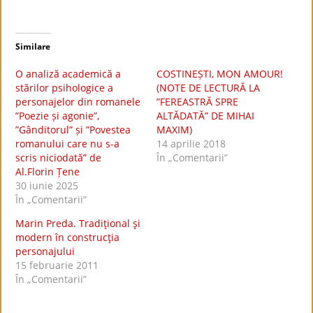
Similare
O analiză academică a
COSTINEȘTI, MON AMOUR!
stărilor psihologice a
(NOTE DE LECTURĂ LA
personajelor din romanele
”FEREASTRĂ SPRE
”Poezie și agonie”,
ALTĂDATĂ” DE MIHAI
”Gânditorul” și ”Povestea
MAXIM)
romanului care nu s-a
14 aprilie 2018
scris niciodată” de
În „Comentarii”
Al.Florin Țene
30 iunie 2025
În „Comentarii”
Marin Preda. Tradiţional şi
modern în construcţia
personajului
15 februarie 2011
În „Comentarii”