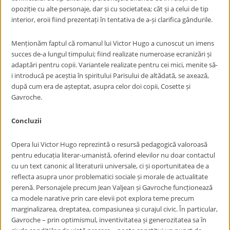
opoziție cu alte personaje, dar și cu societatea; cât și a celui de tip
interior, eroii fiind prezentați în tentativa de a-și clarifica gândurile.
Menționăm faptul că romanul lui Victor Hugo a cunoscut un imens
succes de-a lungul timpului; fiind realizate numeroase ecranizări și
adaptări pentru copii. Variantele realizate pentru cei mici, menite să-
i introducă pe aceștia în spiritului Parisului de altădată, se axează,
după cum era de așteptat, asupra celor doi copii, Cosette și
Gavroche.
Concluzii
Opera lui Victor Hugo reprezintă o resursă pedagogică valoroasă
pentru educația literar-umanistă, oferind elevilor nu doar contactul
cu un text canonic al literaturii universale, ci și oportunitatea de a
reflecta asupra unor problematici sociale și morale de actualitate
perenă. Personajele precum Jean Valjean și Gavroche funcționează
ca modele narative prin care elevii pot explora teme precum
marginalizarea, dreptatea, compasiunea și curajul civic. În particular,
Gavroche – prin optimismul, inventivitatea și generozitatea sa în