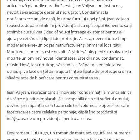
articulează planurile narative” , este Jean Valjean, un fost ocnaș
nevoit să-și accepte destinul necruțător. Condamnat la
nouăsprezece ani de ocnă, în urma furtului unei pâini, Jean Valjean
reușește, după o întâlnire providențială cu episcopul Bienvenu, să-și
schimbe cursul vieții, dedicându-și întreaga existență pentru a-i
ajuta pe cei săraci și lipsiți de protecție. Acesta, devenit între timp
moș Madeleine–un bogat manufacturier și primar al localității
Montreuil–sur–mer, este nevoit să-și dezvăluie, pentru a salva de la
moarte un om nevinovat, identitatea. Este din nou condamnat,
reușind însă, la scurt timp, să evadeze. Scăpat de amenințarea
ocnei, își va face un țel din a ajuta ființele lipsite de protecție și din a
săvârși acte de binefacere pentru comunitatea sa.
Jean Valjean, reprezentant al indivizilor condamnați la muncă silnică
de către o justiție implacabilă și incapabilă de a citi sufletul omului,
devine, prin apariția sa în toate cele trei volume ale operei, cel care
face trecerea către celelalte personaje; căpătând totodată și
înfățișarea de om providențial pentru acestea.
Deși romanul lui Hugo, un roman de mare anvergură, are numeroși
eroi, întruchipând diverse tipuri umane, Jean Valjean își va pune