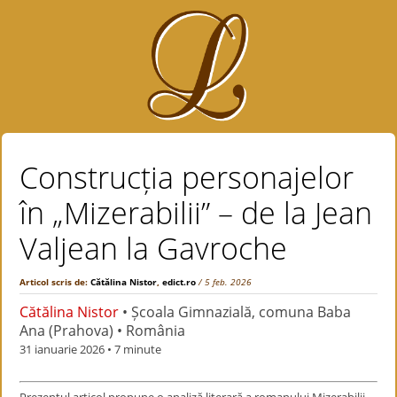
Construcția personajelor
în „Mizerabilii” – de la Jean
Valjean la Gavroche
Articol scris de:
Cătălina Nistor
,
edict.ro
/ 5 feb. 2026
Cătălina Nistor
• Școala Gimnazială, comuna Baba
Ana (Prahova) • România
31 ianuarie 2026
• 7 minute