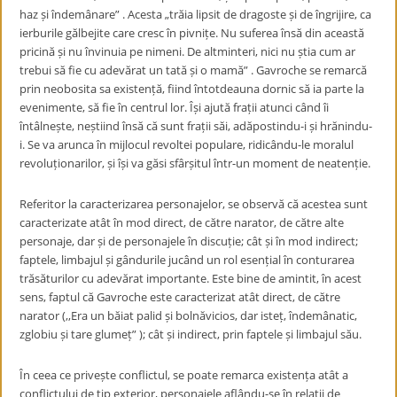
haz și îndemânare” . Acesta „trăia lipsit de dragoste și de îngrijire, ca
ierburile gălbejite care cresc în pivnițe. Nu suferea însă din această
pricină și nu învinuia pe nimeni. De altminteri, nici nu știa cum ar
trebui să fie cu adevărat un tată și o mamă” . Gavroche se remarcă
prin neobosita sa existență, fiind întotdeauna dornic să ia parte la
evenimente, să fie în centrul lor. Își ajută frații atunci când îi
întâlnește, neștiind însă că sunt frații săi, adăpostindu-i și hrănindu-
i. Se va arunca în mijlocul revoltei populare, ridicându-le moralul
revoluționarilor, și își va găsi sfârșitul într-un moment de neatenție.
Referitor la caracterizarea personajelor, se observă că acestea sunt
caracterizate atât în mod direct, de către narator, de către alte
personaje, dar și de personajele în discuție; cât și în mod indirect;
faptele, limbajul și gândurile jucând un rol esențial în conturarea
trăsăturilor cu adevărat importante. Este bine de amintit, în acest
sens, faptul că Gavroche este caracterizat atât direct, de către
narator (,,Era un băiat palid și bolnăvicios, dar isteț, îndemânatic,
zglobiu și tare glumeț” ); cât și indirect, prin faptele și limbajul său.
În ceea ce privește conflictul, se poate remarca existența atât a
conflictului de tip exterior, personajele aflându-se în relații de