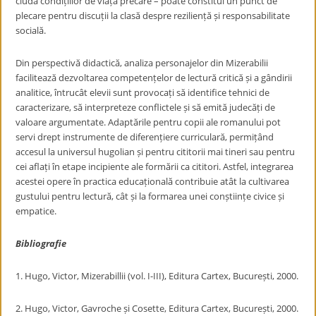
ciuda condițiilor de viață precare – poate constitui un punct de
plecare pentru discuții la clasă despre reziliență și responsabilitate
socială.
Din perspectivă didactică, analiza personajelor din Mizerabilii
facilitează dezvoltarea competențelor de lectură critică și a gândirii
analitice, întrucât elevii sunt provocați să identifice tehnici de
caracterizare, să interpreteze conflictele și să emită judecăți de
valoare argumentate. Adaptările pentru copii ale romanului pot
servi drept instrumente de diferențiere curriculară, permițând
accesul la universul hugolian și pentru cititorii mai tineri sau pentru
cei aflați în etape incipiente ale formării ca cititori. Astfel, integrarea
acestei opere în practica educațională contribuie atât la cultivarea
gustului pentru lectură, cât și la formarea unei conștiințe civice și
empatice.
Bibliografie
1. Hugo, Victor, Mizerabillii (vol. I-III), Editura Cartex, București, 2000.
2. Hugo, Victor, Gavroche și Cosette, Editura Cartex, București, 2000.