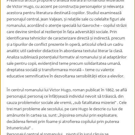
Prezentul articol propune o analiză literară a romanului Mizerabilii
de Victor Hugo, cu accent pe construcția personajelor și relevanța
acestora pentru literatura destinată copiilor. Studiul examinează
personajul central, Jean Valjean, și relațiile sale cu celelalte figuri ale
romanului, acordând o atenție specială lui Gavroche – copilul străzii
care devine simbol al rezilienței în fața adversității sociale. Prin
identificarea tehnicilor de caracterizare directă și indirectă, precum
și a tipurilor de conflict prezente în operă, articolul oferă un cadru
analitic util cadrelor didactice în abordarea textului literar la clasă.
Analiza subliniază potențialul formativ al romanului și al adaptărilor
sale pentru copii, evidențiind teme precum solidaritatea umană,
dreptatea socială și transformarea morală – teme cu valențe
educative semnificative în dezvoltarea sensibilității etice a elevilor.
În centrul romanului lui Victor Hugo, roman publicat în 1862, se află
personajul; personaj ce înfățișează individul nevoit să trăiască, din
cauza problemelor sociale ale vremii, „sub fatalitatea mizeriei” . Cele
trei mari probleme ale secolului, pe care Hugo le descrie cu lux de
amănunte în cartea sa, sunt: „înjosirea omului prin exploatare,
decăderea femeii prin foame și atrofierea copilului prin puterea
întunericului” .
Personajul central al romanului, ,,pivotul în jurul căruia se