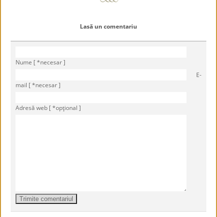
Lasă un comentariu
Nume [ *necesar ]
E-
mail [ *necesar ]
Adresă web [ *opţional ]