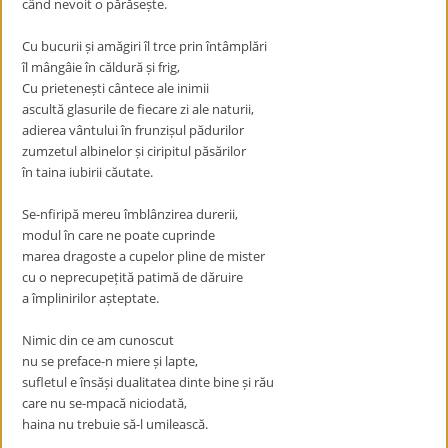
când nevoit o părăse
ș
te.
Cu bucurii
ș
i amăgiri îl trce prin întâmplări
îl mângâie în căldură
ș
i frig,
Cu prietene
ș
ti cântece ale inimii
ascultă glasurile de fiecare zi ale naturii,
adierea vântului în frunzi
ș
ul pădurilor
zumzetul albinelor
ș
i ciripitul păsărilor
în taina iubirii căutate.
Se-nfiripă mereu îmblânzirea durerii,
modul în care ne poate cuprinde
marea dragoste a cupelor pline de mister
cu o neprecupe
ț
ită patimă de dăruire
a împlinirilor a
ș
teptate.
Nimic din ce am cunoscut
nu se preface-n miere
ș
i lapte,
sufletul e însă
ș
i dualitatea dinte bine
ș
i rău
care nu se-mpacă niciodată,
haina nu trebuie să-l umilească.