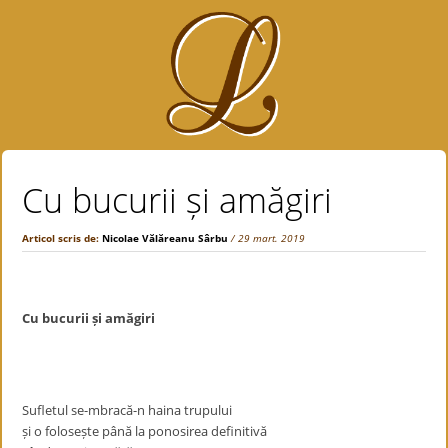
Cu bucurii și amăgiri
Articol scris de:
Nicolae Vălăreanu Sârbu
/ 29 mart. 2019
Cu bucurii
ș
i amăgiri
Sufletul se-mbracă-n haina trupului
ș
i o folose
ș
te până la ponosirea definitivă