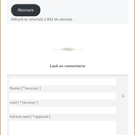
email
Abonare
Alătură-te celorlalți 2.842 de abonați.
Lasă un comentariu
Nume [ *necesar ]
E-
mail [ *necesar ]
Adresă web [ *opţional ]