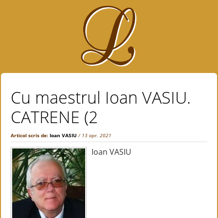
Cu maestrul Ioan VASIU.
CATRENE (2
Articol scris de:
Ioan VASIU
/ 13 apr. 2021
Ioan VASIU