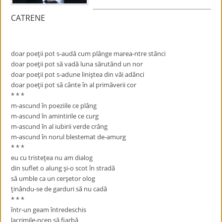
CATRENE
doar poeţii pot s-audă cum plânge marea-ntre stânci
doar poeţii pot să vadă luna sărutând un nor
doar poeţii pot s-adune liniştea din văi adânci
doar poeţii pot să cânte în al primăverii cor
* * *
m-ascund în poeziile ce plâng
m-ascund în amintirile ce curg
m-ascund în al iubirii verde crâng
m-ascund în norul blestemat de-amurg
* * *
eu cu tristeţea nu am dialog
din suflet o alung şi-o scot în stradă
să umble ca un cerşetor olog
ţinându-se de garduri să nu cadă
* * *
într-un geam întredeschis
lacrimile-ncep să fiarbă