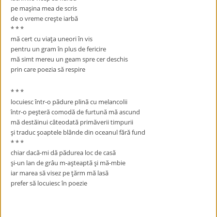
pe maşina mea de scris
de o vreme creşte iarbă
* * *
mă cert cu viaţa uneori în vis
pentru un gram în plus de fericire
mă simt mereu un geam spre cer deschis
prin care poezia să respire
* * *
locuiesc într-o pădure plină cu melancolii
într-o peşteră comodă de furtună mă ascund
mă destăinui câteodată primăverii timpurii
şi traduc şoaptele blânde din oceanul fără fund
* * *
chiar dacă-mi dă pădurea loc de casă
şi-un lan de grâu m-aşteaptă şi mă-mbie
iar marea să visez pe ţărm mă lasă
prefer să locuiesc în poezie