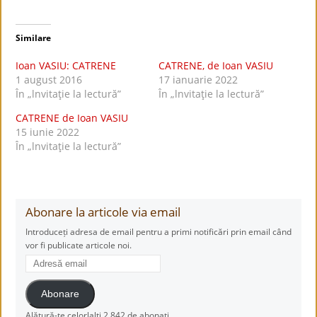
Similare
Ioan VASIU: CATRENE
CATRENE, de Ioan VASIU
1 august 2016
17 ianuarie 2022
În „lnvitaţie la lectură”
În „lnvitaţie la lectură”
CATRENE de Ioan VASIU
15 iunie 2022
În „lnvitaţie la lectură”
Abonare la articole via email
Introduceți adresa de email pentru a primi notificări prin email când
vor fi publicate articole noi.
Adresă
email
Abonare
Alătură-te celorlalți 2.842 de abonați.