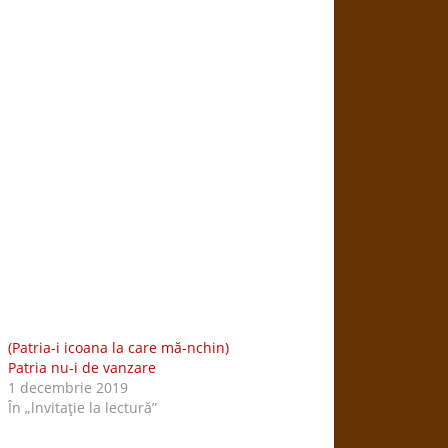
(Patria-i icoana la care mă-nchin)
Patria nu-i de vanzare
1 decembrie 2019
În „lnvitaţie la lectură”