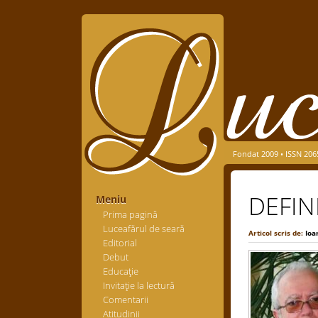
Fondat 2009 • ISSN 206
DEFIN
Meniu
Prima pagină
Luceafărul de seară
Articol scris de:
Ioa
Editorial
Debut
Educaţie
Invitaţie la lectură
Comentarii
Atitudinii