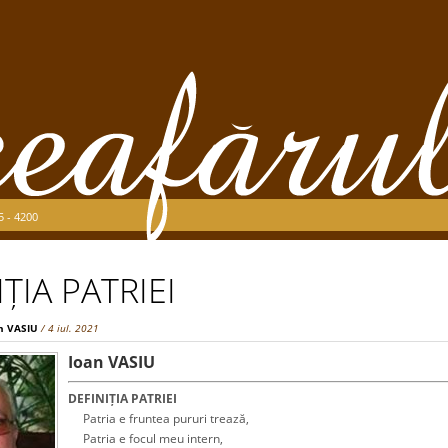
5 - 4200
IȚIA PATRIEI
n VASIU
/ 4 iul. 2021
Ioan VASIU
DEFINIȚIA PATRIEI
Patria e fruntea pururi trează,
Patria e focul meu intern,