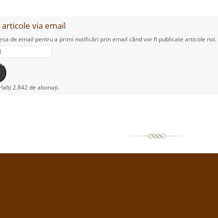
articole via email
esa de email pentru a primi notificări prin email când vor fi publicate articole noi.
rlalți 2.842 de abonați.