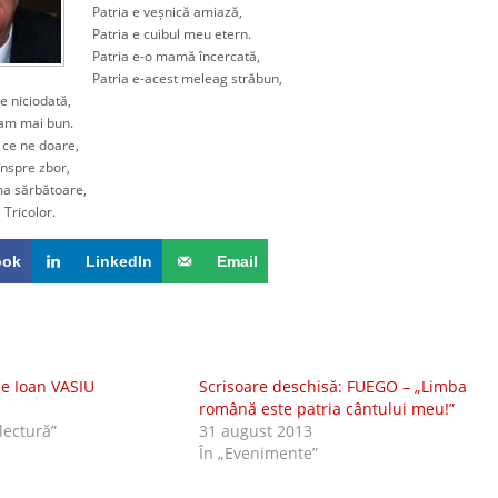
Patria e veșnică amiază,
Patria e cuibul meu etern.
Patria e-o mamă încercată,
Patria e-acest meleag străbun,
 niciodată,
am mai bun.
 ce ne doare,
nspre zbor,
a sărbătoare,
Tricolor.
ook
LinkedIn
Email
de Ioan VASIU
Scrisoare deschisă: FUEGO – „Limba
română este patria cântului meu!”
 lectură”
31 august 2013
În „Evenimente”