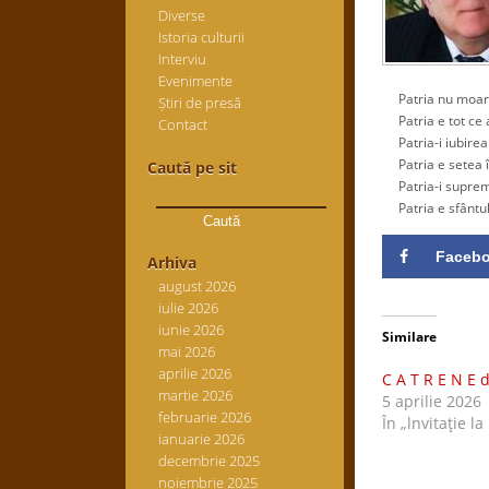
Diverse
Istoria culturii
Interviu
Evenimente
Patria nu moare
Știri de presă
Patria e tot ce 
Contact
Patria-i iubirea
Patria e setea î
Caută pe sit
Patria-i suprem
Caută
Patria e sfântul 
după:
Faceb
Arhiva
august 2026
iulie 2026
iunie 2026
Similare
mai 2026
aprilie 2026
C A T R E N E 
martie 2026
5 aprilie 2026
februarie 2026
În „lnvitaţie la
ianuarie 2026
decembrie 2025
noiembrie 2025