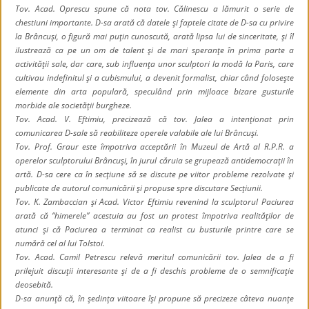
Tov. Acad. Oprescu spune că nota tov. Călinescu a lămurit o serie de
chestiuni importante. D-sa arată că datele şi faptele citate de D-sa cu privire
la Brâncuşi, o figură mai puţin cunoscută, arată lipsa lui de sinceritate, şi îl
ilustrează ca pe un om de talent şi de mari speranţe în prima parte a
activităţii sale, dar care, sub influenţa unor sculptori la modă la Paris, care
cultivau indefinitul şi a cubismului, a devenit formalist, chiar când foloseşte
elemente din arta populară, speculând prin mijloace bizare gusturile
morbide ale societăţii burgheze.
Tov. Acad. V. Eftimiu, precizează că tov. Jalea a intenţionat prin
comunicarea D-sale să reabiliteze operele valabile ale lui Brâncuşi.
Tov. Prof. Graur este împotriva acceptării în Muzeul de Artă al R.P.R. a
operelor sculptorului Brâncuşi, în jurul căruia se grupează antidemocraţii în
artă. D-sa cere ca în secţiune să se discute pe viitor probleme rezolvate şi
publicate de autorul comunicării şi propuse spre discutare Secţiunii.
Tov. K. Zambaccian şi Acad. Victor Eftimiu revenind la sculptorul Paciurea
arată că “himerele” acestuia au fost un protest împotriva realităţilor de
atunci şi că Paciurea a terminat ca realist cu busturile printre care se
numără cel al lui Tolstoi.
Tov. Acad. Camil Petrescu relevă meritul comunicării tov. Jalea de a fi
prilejuit discuţii interesante şi de a fi deschis probleme de o semnificaţie
deosebită.
D-sa anunţă că, în şedinţa viitoare îşi propune să precizeze câteva nuanţe