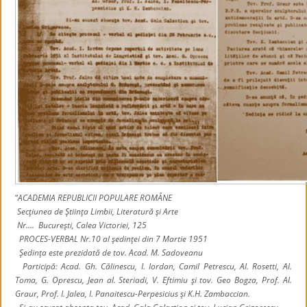
“
ACADEMIA REPUBLICII POPULARE ROMÂNE
Secţiunea de Ştiinţa Limbii, Literatură şi Arte
Nr…. Bucureşti, Calea Victoriei, 125
PROCES-VERBAL Nr.10 al şedinţei din 7 Martie 1951
Şedinţa este prezidată de tov. Acad. M. Sadoveanu
Participă: Acad. Gh. Călinescu, I. Iordan, Camil Petrescu, Al. Rosetti, Al.
Toma, G. Oprescu, Jean al. Steriadi, V. Eftimiu şi tov. Geo Bogza, Prof. Al.
Graur, Prof. I. Jalea, I. Panaitescu-Perpesicius şi K.H. Zambaccian.