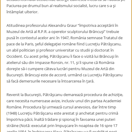
Paciurea pe drumul bun al realismului socialist, lucru care s-a şi
întâmplat ulterior.
Atitudinea profesorului Alexandru Graur “
împotriva acceptării în
Muzeul de Artă al R.P.R. a operelor sculptorului Brâncuşi” trebuie
pusă în contextul acelor ani: în 1947, România semnase Tratatul de
pace de la Paris, şeful delegaţiei române fiind Lucreţiu Pătrăşcanu,
un abil politician şi profesor universitar cu studii şi doctorat în
Occident. Cu acest prilej, Pătrăşcanu îi face o vizită lui Brâncuşi în
atelierul său din Impasse Ronsin, nr. 11, şi îi spune că România
doreşte să-i cumpere câteva lucrări pentru Muzeul de Artă din
Bucureşti. Brâncuşi este de accord, urmând ca Lucreţiu Pătrăşcanu
să facă demersurile necesare la întoarcerea în ţară.
Revenit la Bucureşti, Pătrăşcanu demarează procedura de achiziţie,
care necesita numeroase avize, inclusiv unul din partea Academiei
Române. Procedura îşi urmează cursul anevoios, dar între timp
(1948) Lucreţiu Pătrăşcanu este arestat şi anchetat pentru crimă
împotriva păcii, înaltă trădare şi spionaj în favoarea unei puteri
străine (Notă: executat prin împuşcare în noaptea de 16 spre 17
aprilie 1954, în închisoarea Jilava, Pătrăşcanu va fi reabilitat post-