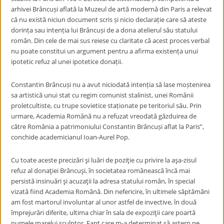
arhivei Brâncuși aflată la Muzeul de artă modernă din Paris a relevat
că nu există niciun document scris și nicio declarație care să ateste
dorința sau intenția lui Brâncuși de a dona atelierul său statului
român. Din cele de mai sus reiese cu claritate că acest proces verbal
nu poate constitui un argument pentru a afirma existența unui
ipotetic refuz al unei ipotetice donații.
Constantin Brâncuși nu a avut niciodată intenția să lase moștenirea
sa artistică unui stat cu regim comunist stalinist, unei Românii
proletcultiste, cu trupe sovietice staționate pe teritoriul său. Prin
urmare, Academia Română nu a refuzat vreodată găzduirea de
către România a patrimoniului Constantin Brâncuși aflat la Paris”,
conchide academicianul Ioan-Aurel Pop.
Cu toate aceste precizări şi luări de poziţie cu privire la aşa-zisul
refuz al donaţiei Brâncuşi, în societatea românească încă mai
persistă insinuări şi acuzaţii la adresa statului român, în special
vizată fiind Academia Română. Din nefericire, în ultimele săptămâni
am fost martorul involuntar al unor astfel de invective, în două
împrejurări diferite, ultima chiar în sala de expoziţii care poartă
numele marelui sculptor. Fapt care m-a determinat să aştern pe