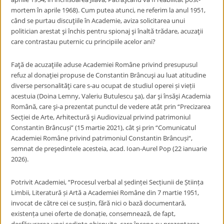
mortem în aprile 1968). Cum putea atunci, ne referim la anul 1951,
când se purtau discuţiile în Academie, aviza solicitarea unui
politician arestat şi închis pentru spionaj şi înaltă trădare, acuzaţii
care contrastau puternic cu principiile acelor ani?
Faţă de acuzaţiile aduse Academiei Române privind presupusul
refuz al donaţiei propuse de Constantin Brâncuşi au luat atitudine
diverse personalităţi care s-au ocupat de studiul operei și vieții
acestuia (Doina Lemny, Valeriu Butulescu şa), dar şi însăşi Academia
Română, care şi-a prezentat punctul de vedere atât prin “
Precizare
a
Secției de Arte, Arhitectură şi Audiovizual
privind patrimoniul
Constantin Brâncuși”
(15 martie 2021), cât şi prin “
Comunicatul
Academiei Române privind patrimoniul Constantin Brâncuși
“,
semnat de preşedintele acesteia, acad. Ioan-Aurel Pop (22 ianuarie
2026).
Potrivit Academiei, “Procesul verbal al ședinței Secțiunii de Știința
Limbii, Literatură și Artă a Academiei Române din 7 martie 1951,
invocat de către cei ce susțin, fără nici o bază documentară,
existența unei oferte de donație, consemnează, de fapt,