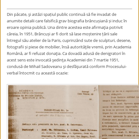
Din păcate, şi astăzi
spațiul public continuă să fie invadat de
anumite detalii care falsifică grav biografia brâncușiană și induc în
eroare opinia publică. Una dintre acestea este afirmaţia potrivit
căreia, în 1951, Brâncuși ar fi dorit să lase moștenire țării sale
întregul său atelier de la Paris, cuprinzând sute de sculpturi, desene,
fotografii și piese de mobilier, însă autorităţile vremii, prin Academia
Română, ar fi refuzat donaţia. Ca dovadă adusă de denigratori în
acest sens este invocată şedinţa Academiei din 7 martie 1951,
condusă de Mihail Sadoveanu şi desfăşurată conform Procesului-
verbal întocmit cu această ocazie: