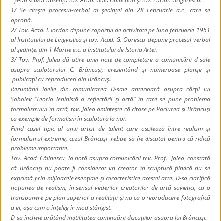
Şi-au scuzat absenţa tov. Acad. Gala Galaction şi tov. Lucian Grigorescu.
1/ Se citeşte procesul-verbal al şedinţei din 28 Februarie a.c., care se
aprobă.
2/ Tov. Acad. I. Iordan depune raportul de activitate pe luna februarie 1951
al Institutului de Lingvistică şi tov. Acad. G. Oprescu depune procesul-verbal
al şedinţei din 1 Martie a.c. a Institutului de Istoria Artei.
3/ Tov. Prof. Jalea dă citire unei note de completare a comunicării d-sale
asupra sculptorului C. Brâncuşi, prezentând şi numeroase planşe şi
publicaţii cu reproduceri din Brâncuşi.
Rezumând ideile din comunicarea D-sale anterioară asupra cărţii lui
Sobolev “Teoria leninistă a reflectării şi artă” în care se pune problema
formalismului în artă, tov. Jalea aminteşte că citase pe Paciurea şi Brâncuşi
ca exemple de formalism în sculptură la noi.
Fiind cazul tipic al unui artist de talent care oscilează între realism şi
formalismul extreme, cazul Brâncuşi trebue să fie discutat pentru că ridică
probleme importante.
Tov. Acad. Călinescu, ia notă asupra comunicării tov. Prof. Jalea, constată
că Brâncuşi nu poate fi considerat un creator în sculptură fiindcă nu se
exprimă prin mijloacele esenţiale şi caracteristice acestei arte. D-sa clarifică
noţiunea de realism, în sensul vederilor creatorilor de artă sovietici, ca o
transpunere pe plan superior a realităţii şi nu ca o reproducere fotografică
a ei, aşa cum o înţeleg în mod stângist.
D-sa încheie arătând inutilitatea continuării discuţiilor asupra lui Brâncuşi.