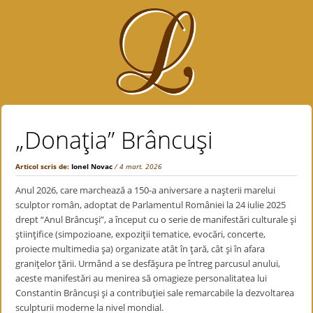
„Donaţia” Brâncuşi
Articol scris de:
Ionel Novac
/ 4 mart. 2026
Anul
2026, care marchează a 150-a aniversare a naşterii marelui
sculptor român, adoptat de Parlamentul României la 24 iulie 2025
drept “Anul Brâncuşi”, a început cu o serie de manifestări culturale şi
ştiinţifice (simpozioane, expoziţii tematice, evocări, concerte,
proiecte multimedia şa) organizate atât în ţară, cât şi în afara
graniţelor ţării. Urmând a se desfăşura pe întreg parcusul anului,
aceste manifestări au menirea să omagieze personalitatea lui
Constantin Brâncuşi şi a contribuţiei sale remarcabile la dezvoltarea
sculpturii moderne la nivel mondial.