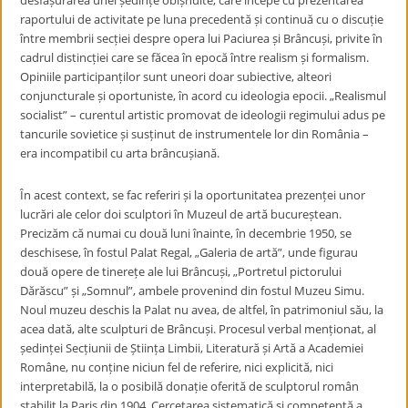
desfășurarea unei ședințe obișnuite, care începe cu prezentarea
raportului de activitate pe luna precedentă și continuă cu o discuție
între membrii secției despre opera lui Paciurea și Brâncuși, privite în
cadrul distincției care se făcea în epocă între realism și formalism.
Opiniile participanților sunt uneori doar subiective, alteori
conjuncturale și oportuniste, în acord cu ideologia epocii. „Realismul
socialist” – curentul artistic promovat de ideologii regimului adus pe
tancurile sovietice și susținut de instrumentele lor din România –
era incompatibil cu arta brâncușiană.
În acest context, se fac referiri și la oportunitatea prezenței unor
lucrări ale celor doi sculptori în Muzeul de artă bucureștean.
Precizăm că numai cu două luni înainte, în decembrie 1950, se
deschisese, în fostul Palat Regal, „Galeria de artă”, unde figurau
două opere de tinerețe ale lui Brâncuși, „Portretul pictorului
Dărăscu” și „Somnul”, ambele provenind din fostul Muzeu Simu.
Noul muzeu deschis la Palat nu avea, de altfel, în patrimoniul său, la
acea dată, alte sculpturi de Brâncuși. Procesul verbal menționat, al
ședinței Secțiunii de Știința Limbii, Literatură și Artă a Academiei
Române, nu conține niciun fel de referire, nici explicită, nici
interpretabilă, la o posibilă donație oferită de sculptorul român
stabilit la Paris din 1904. Cercetarea sistematică și competentă a