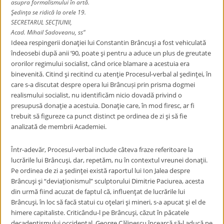
asupra formalismului în artă.
Şedinţa se ridică la orele 19.
SECRETARUL SECŢIUNII,
Acad. Mihail Sadoveanu, ss“
Ideea respingerii donaţiei lui Constantin Brâncuşi a fost vehiculată
îndeosebi după anii ’90, poate şi pentru a aduce un plus de greutate
ororilor regimului socialist, când orice blamare a acestuia era
binevenită. Citind şi recitind cu atenţie Procesul-verbal al şedinţei,
în
care s-a discutat despre opera lui Brâncuși prin prisma dogmei
realismului socialist,
nu identificăm nicio dovadă privind o
presupusă donaţie a acestuia. Donaţie care, în mod firesc, ar fi
trebuit să figureze ca punct distinct pe ordinea de zi şi să fie
analizată de membrii Academiei.
Într-adevăr, Procesul-verbal include câteva fraze referitoare la
lucrările lui Brâncuşi, dar, repetăm, nu în contextul vreunei donaţii.
Pe ordinea de zi a şedinţei există raportul lui Ion Jalea despre
Brâncuşi şi “deviaţionismul” sculptorului Dimitrie Paciurea, acesta
din urmă fiind acuzat de faptul că, influenţat de lucrările lui
Brâncuşi, în loc să facă statui cu oţelari şi mineri, s-a apucat şi el de
himere capitaliste. Criticându-l pe Brâncuşi, căzut în păcatele
decadentismului occidental, George Călinescu încearcă să-l aducă pe