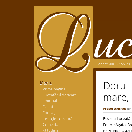
Fondat 2009 • ISSN 206
Dorul 
Meniu
Prima pagină
mare,
Luceafărul de seară
Editorial
Debut
Articol scris de:
Jan
Educaţie
Invitaţie la lectură
Revista Luceafăr
Comentarii
Editor: Agata, Bo
Atitudinii
ISSN:
2065 – 420