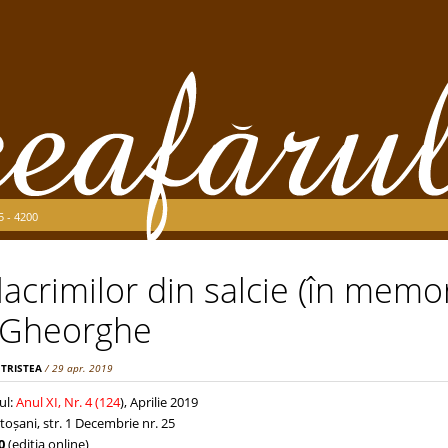
5 - 4200
lacrimilor din salcie (în memor
 Gheorghe
 TRISTEA
/ 29 apr. 2019
ul:
Anul XI, Nr. 4 (124
), Aprilie 2019
toșani, str. 1 Decembrie nr. 25
0
(ediţia online)