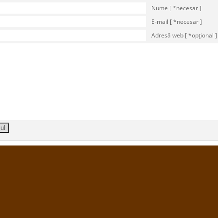
Nume [ *necesar ]
E-mail [ *necesar ]
Adresă web [ *opţional ]