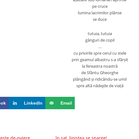
pe cruce
lumina lacrimilor plânse
se duce
tutuia, tutuia
gânguri de copil
…
cu privirile spre cerul cu stele
prin geamul albastru s-a sfârșit
la fereastra noastră
de Sfântu Gheorghe
plângând și ridicându-se umil
spre altă nădejde de viață
ook
LinkedIn
Email
tește de-nviere
în sat, liniștea se sparge!