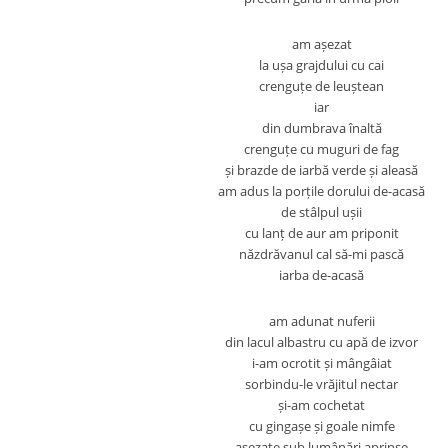
am așezat
la ușa grajdului cu cai
crenguțe de leuștean
iar
din dumbrava înaltă
crenguțe cu muguri de fag
și brazde de iarbă verde și aleasă
am adus la porțile dorului de-acasă
de stâlpul ușii
cu lanț de aur am priponit
năzdrăvanul cal să-mi pască
iarba de-acasă
am adunat nuferii
din lacul albastru cu apă de izvor
i-am ocrotit și mângâiat
sorbindu-le vrăjitul nectar
și-am cochetat
cu gingașe și goale nimfe
așezate sub lumânări aprinse