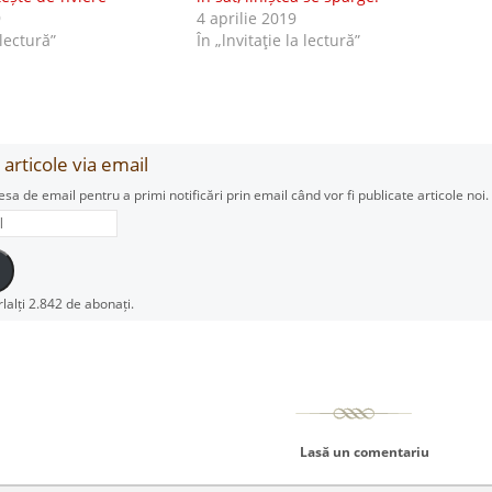
9
4 aprilie 2019
 lectură”
În „lnvitaţie la lectură”
articole via email
esa de email pentru a primi notificări prin email când vor fi publicate articole noi.
rlalți 2.842 de abonați.
Lasă un comentariu