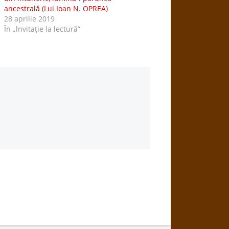
ancestrală (Lui Ioan N. OPREA)
28 aprilie 2019
În „lnvitaţie la lectură”