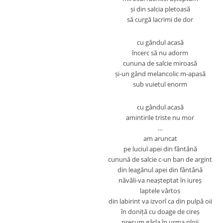
și din salcia pletoasă
să curgă lacrimi de dor
cu gândul acasă
încerc să nu adorm
cununa de salcie miroasă
și-un gând melancolic m-apasă
sub vuietul enorm
cu gândul acasă
amintirile triste nu mor
…
am aruncat
pe luciul apei din fântână
cunună de salcie c-un ban de argint
din leagănul apei din fântână
năvăli-va neașteptat în iureș
laptele vârtos
din labirint va izvorî ca din pulpă oii
în doniță cu doage de cireș
precum gârla în urma ploii