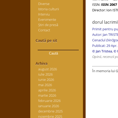
Diverse
ISSN:
ISSN 2067 
Istoria culturii
Director: Ion IS
Interviu
Evenimente
dorul lacrimi
Știri de presă
Primit pentru pu
Contact
Autor: Jan TRIST
Cenaclul
DinOgo
Caută pe sit
Publicat: 29 Apr.
Caută
după:
© Jan Tristea, ©
Opinii, recenzii po
Arhiva
august 2026
În memoria lui G
iulie 2026
iunie 2026
mai 2026
aprilie 2026
martie 2026
februarie 2026
ianuarie 2026
decembrie 2025
noiembrie 2025