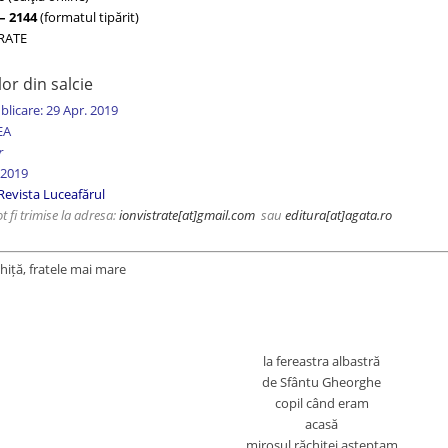
– 2144
(formatul tipărit)
TRATE
lor din salcie
blicare: 29 Apr. 2019
EA
r
 2019
 Revista Luceafărul
t fi trimise la adresa:
ionvistrate
[at]gmail.com
sau
editura[at]agata.ro
hiță, fratele mai mare
la fereastra albastră
de Sfântu Gheorghe
copil când eram
acasă
mirosul răchitei așteptam