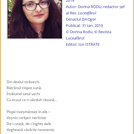
2019
Autor: Dorina RODU, redactor șef
al Rev.
Luceafărul
Cenaclul
DinOgor
Publicat: 31 Ian. 2019
© Dorina Rodu, © Revista
Luceafărul
Editor: Ion ISTRATE
.
.
Din dealul străvechi
Bătrânul clopot sună,
Învăluind satul vechi
Cu ecoul ce-n văzduh răsună…
Plopii-nveșmântați în alb –
Veșnici străjeri neclintiți
De-i ceață, de-i îngheț dalb
Veghează cărările neosteniți.