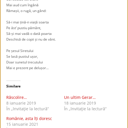
Mai aud cum îngână
Rămașii, o rugă, un gând:
Să-i mai țină-n viață soarta
Pe ăst’ pustiu pământ,
Să-și mai vadă o dată poarta
Deschisă de copii și nu de vânt.
Pe șesul Siretului
Se lasă pustiul ușor,
Doar sunetul trecutului
Mai e prezent pe delușor…
Similare
Răscolire…
Un ultim Gerar…
8 ianuarie 2019
18 ianuarie 2019
În „lnvitaţie la lectură”
În „lnvitaţie la lectură”
Românie, asta îți doresc
15 ianuarie 2021