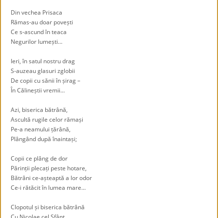
Din vechea Prisaca
Rămas-au doar povești
Ce s-ascund în teaca
Negurilor lumești…
Ieri, în satul nostru drag
S-auzeau glasuri zglobii
De copii cu sănii în șirag –
În Călineștii vremii…
Azi, biserica bătrână,
Ascultă rugile celor rămași
Pe-a neamului țărână,
Plângând după înaintași;
Copii ce plâng de dor
Părinții plecați peste hotare,
Bătrâni ce-așteaptă a lor odor
Ce-i rătăcit în lumea mare…
Clopotul și biserica bătrână
Cu Nicolae cel Sfânt