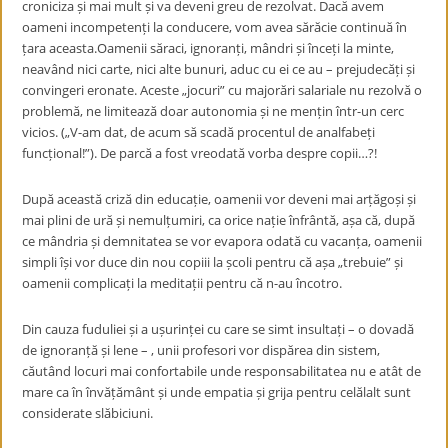
croniciza și mai mult și va deveni greu de rezolvat. Dacă avem
oameni incompetenți la conducere, vom avea sărăcie continuă în
țara aceasta.Oamenii săraci, ignoranți, mândri și înceți la minte,
neavând nici carte, nici alte bunuri, aduc cu ei ce au – prejudecăți și
convingeri eronate. Aceste „jocuri” cu majorări salariale nu rezolvă o
problemă, ne limitează doar autonomia și ne mențin într-un cerc
vicios. („V-am dat, de acum să scadă procentul de analfabeți
funcțional!”). De parcă a fost vreodată vorba despre copii…?!
După această criză din educație, oamenii vor deveni mai arțăgoși și
mai plini de ură și nemulțumiri, ca orice nație înfrântă, așa că, după
ce mândria și demnitatea se vor evapora odată cu vacanța, oamenii
simpli își vor duce din nou copiii la școli pentru că așa „trebuie” și
oamenii complicați la meditații pentru că n-au încotro.
Din cauza fuduliei și a ușurinței cu care se simt insultați – o dovadă
de ignoranță și lene – , unii profesori vor dispărea din sistem,
căutând locuri mai confortabile unde responsabilitatea nu e atât de
mare ca în învățământ și unde empatia și grija pentru celălalt sunt
considerate slăbiciuni.