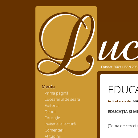
Fondat 2009 • ISSN 206
EDUCAŢ
Meniu
Prima pagină
Luceafărul de seară
Articol scris de:
Edi
Editorial
Debut
EDUCAŢIA ŞI ME
Educaţie
Invitaţie la lectură
(Tema de cercetar
Comentarii
Atitudinii