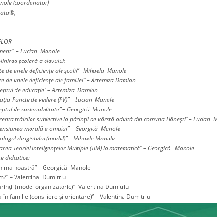
nole (coordonator)
gata
®,
ELOR
gument” – Lucian Manole
linirea şcolară a elevului:
e de unele deficienţe ale şcolii” –Mihaela Manole
e de unele deficienţe ale familiei” – Artemiza Damian
onceptul de educaţie” – Artemiza Damian
ucaţia-Puncte de vedere (PV)” – Lucian Manole
ceptul de sustenabilitate” – Georgică Manole
prenta trăirilor subiective la părinţii de vârstă adultă din comuna Hăneşti” – Lucian 
Dimensiunea morală a omului” – Georgică Manole
ecalogul dirigintelui (model)” – Mihaela Manole
licarea Teoriei Inteligenţelor Multiple (TIM) la matematică” – Georgică Manole
te didcatice:
 inima noastră” – Georgică Manole
m?” – Valentina Dumitriu
rinţii (model organizatoric)”- Valentina Dumitriu
a în familie (consiliere şi orientare)” – Valentina Dumitriu