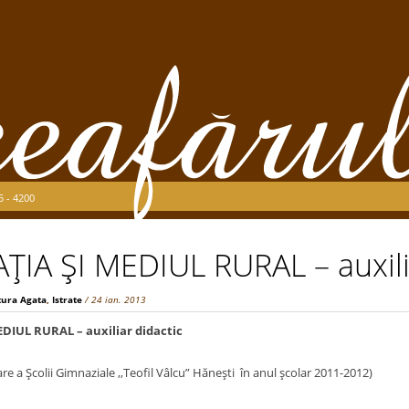
5 - 4200
IA ŞI MEDIUL RURAL – auxilia
tura Agata
,
Istrate
/ 24 ian. 2013
DIUL RURAL – auxiliar didactic
e a Şcolii Gimnaziale ,,Teofil Vâlcu” Hăneşti în anul şcolar 2011-2012)