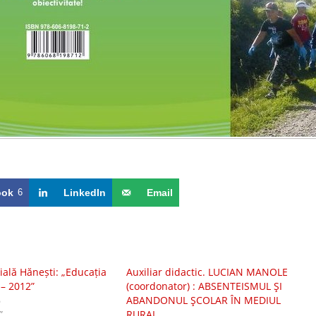
ook
6
LinkedIn
Email
ală Hănești: „Educația
Auxiliar didactic. LUCIAN MANOLE
 – 2012”
(coordonator) : ABSENTEISMUL ŞI
6
ABANDONUL ŞCOLAR ÎN MEDIUL
”
RURAL