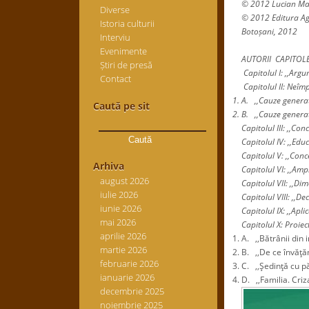
© 2012 Lucian Ma
Diverse
© 2012 Editura A
Istoria culturii
Botoșani, 2012
Interviu
Evenimente
AUTORII CAPITOL
Știri de presă
Capitolul I: ,,Ar
Contact
Capitolul II: Neîmp
A. ,,Cauze generat
Caută pe sit
B. ,,Cauze generat
Caută
Capitolul III: ,,C
după:
Capitolul IV: ,,Ed
Capitolul V: ,,Con
Arhiva
Capitolul VI: ,,Am
august 2026
Capitolul VII: ,,
iulie 2026
Capitolul VIII: ,,D
iunie 2026
Capitolul IX: ,,Ap
mai 2026
Capitolul X: Proiec
aprilie 2026
A. ,,Bătrânii din
martie 2026
B. ,,De ce învăţă
februarie 2026
C. ,,Şedinţă cu pă
ianuarie 2026
D. ,,Familia. Criz
decembrie 2025
noiembrie 2025