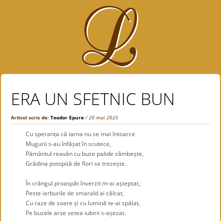
ERA UN SFETNIC BUN
Articol scris de:
Teodor Epure
/ 20 mai 2025
Cu speranța că iarna nu se mai întoarce
Mugurii s-au înfășat în scutece,
Pământul reavăn cu buze palide zâmbește,
Grădina potopită de flori se trezește.
.
În crângul proaspăt înverzit m-ai așteptat,
Peste ierburile de smarald ai călcat,
Cu raze de soare și cu lumină te-ai spălat,
Pe buzele arse setea iubirii s-așezat.