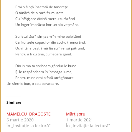
.
Erai o ființă însetată de tandrețe
O tânără de o rară frumusețe,
Cu înfățișare divină mereu surâzând
Un înger îmbrăcat într-un alb veșmânt.
.
Sufletul tău îl simțeam în mine palpitând
Ca frunzele copacilor din codru tremurând,
Ochii tăi albaștri mă lăsau în ei să pătrund,
Pentru a fi cu tine, cu fiecare gând.
.
Din inima ta sorbeam gândurile bune
Și le răspândeam în întreaga lume,
Pentru mine erai o fată atrăgătoare,
Un sfetnic bun, o colaboratoare.
Similare
MAMEI,CU DRAGOSTE
Mărțișorul
6 martie 2020
1 martie 2021
În „lnvitaţie la lectură”
În „lnvitaţie la lectură”