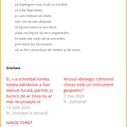
să înţelegem mai mult ca oricând
ce este libertatea
şi cum trebuie să trăim,
căci noi ne-am obişnuit
să facem totul ce-am dorit,
viaţa noi înşine să ne-o organizăm,
în toate ale vieţii să ne ancorăm,
prin orice loc să trecem
să nu fim constrânşi de nimeni şi de nimic.
Similare
Ei, s-a schimbat lumea,
Virusul ideologic comunist
lumea bătrânilor a fost
chinez este un instrument
demult furată, părinţii şi
geopolitic?
bunicii de-ar învia nu ar
3 mai 2020
mai recunoaşte-o!
În „Editorial”
14 iulie 2020
În „lnvitaţie la lectură”
NINGE TIHNIT