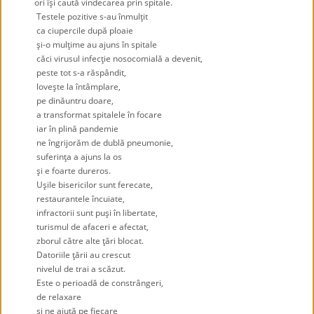
ori îşi caută vindecarea prin spitale.
Testele pozitive s-au înmulţit
ca ciupercile după ploaie
şi-o mulţime au ajuns în spitale
căci virusul infecţie nosocomială a devenit,
peste tot s-a răspândit,
loveşte la întâmplare,
pe dinăuntru doare,
a transformat spitalele în focare
iar în plină pandemie
ne îngrijorăm de dublă pneumonie,
suferinţa a ajuns la os
şi e foarte dureros.
Uşile bisericilor sunt ferecate,
restaurantele încuiate,
infractorii sunt puşi în libertate,
turismul de afaceri e afectat,
zborul către alte ţări blocat.
Datoriile ţării au crescut
nivelul de trai a scăzut.
Este o perioadă de constrângeri,
de relaxare
şi ne ajută pe fiecare