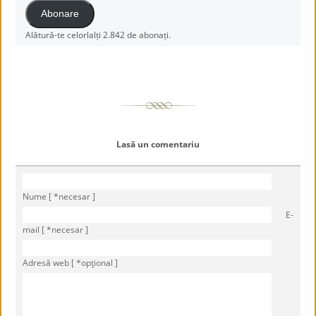
Abonare
Alătură-te celorlalți 2.842 de abonați.
Lasă un comentariu
Nume [ *necesar ]
E-
mail [ *necesar ]
Adresă web [ *opţional ]