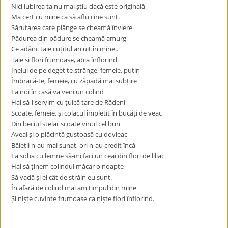
Nici iubirea ta nu mai știu dacă este originală
Ma cert cu mine ca să aflu cine sunt.
Sărutarea care plânge se cheamă înviere
Pădurea din pădure se cheamă amurg
Ce adânc taie cuțitul arcuit în mine..
Taie și flori frumoase, abia înflorind.
Inelul de pe deget te strânge, femeie, puțin
Îmbracă-te, femeie, cu zăpadă mai subțire
La noi în casă va veni un colind
Hai să-l servim cu țuică tare de Rădeni
Scoate, femeie, și colacul împletit în bucăți de veac
Din beciul stelar scoate vinul cel bun
Aveai și o plăcintă gustoasă cu dovleac
Băieții n-au mai sunat, ori n-au credit încă
La soba cu lemne să-mi faci un ceai din flori de liliac
Hai să ținem colindul măcar o noapte
Să vadă și el cât de străin eu sunt.
În afară de colind mai am timpul din mine
Și niște cuvinte frumoase ca niște flori înflorind.