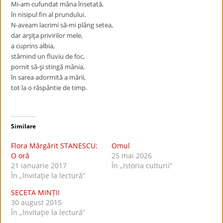
Mi-am cufundat mâna însetată,
în nisipul fin al prundului.
N-aveam lacrimi să-mi plâng setea,
dar arşiţa privirilor mele,
a cuprins albia,
stârnind un fluviu de foc,
pornit să-şi stingă mânia,
în sarea adormită a mării,
tot la o răspântie de timp.
Similare
Flora Mărgărit STANESCU:
Omul
O oră
25 mai 2026
21 ianuarie 2017
În „Istoria culturii”
În „lnvitaţie la lectură”
SECETA MINȚII
30 august 2015
În „lnvitaţie la lectură”