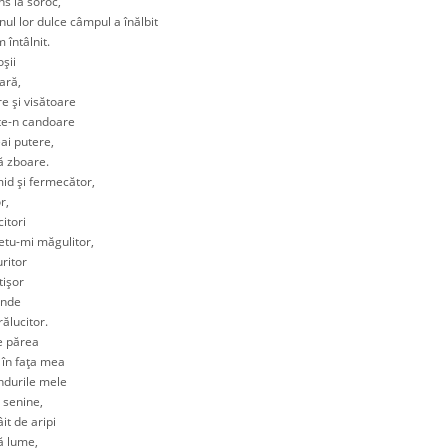
 la soroc,
ul lor dulce câmpul a înălbit
întâlnit.
şii
ară,
 şi visătoare
te-n candoare
i putere,
 zboare.
d şi fermecător,
r,
itori
tu-mi măgulitor,
ritor
işor
ânde
ălucitor.
 părea
în faţa mea
durile mele
senine,
it de aripi
ă lume,