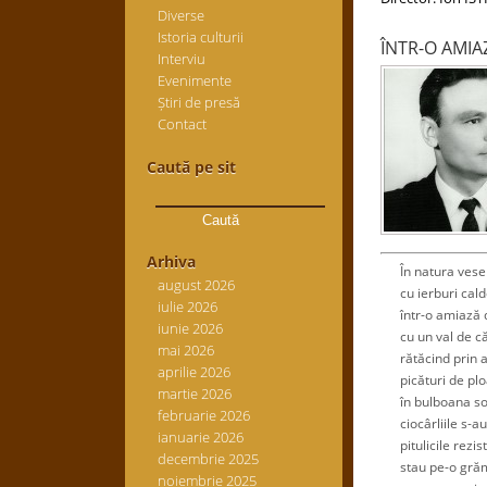
Diverse
Istoria culturii
ÎNTR-O AMIA
Interviu
Evenimente
Știri de presă
Contact
Caută pe sit
Caută
după:
Arhiva
În natura veselă
august 2026
cu ierburi calde
iulie 2026
într-o amiază d
iunie 2026
cu un val de că
mai 2026
rătăcind prin ami
aprilie 2026
picături de ploai
martie 2026
în bulboana soar
februarie 2026
ciocârliile s-au 
ianuarie 2026
pitulicile rezist
decembrie 2025
stau pe-o grăma
noiembrie 2025