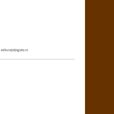
u
editura[at]agata.ro