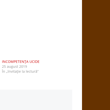
INCOMPETENŢA UCIDE
25 august 2019
În „lnvitaţie la lectură”