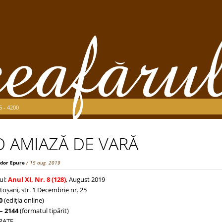
5 - 4200
O AMIAZĂ DE VARĂ
dor Epure
/ 15 aug. 2019
ul:
Anul XI, Nr. 8 (128)
, August 2019
toșani, str. 1 Decembrie nr. 25
0
(ediţia online)
– 2144
(formatul tipărit)
TRATE