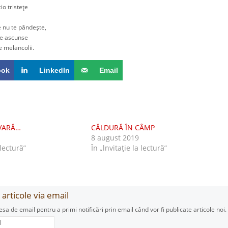
o tristeţe
nu te pândeşte,
e ascunse
 melancolii.
ook
LinkedIn
Email
VARĂ…
CĂLDURĂ ÎN CÂMP
8 august 2019
 lectură”
În „lnvitaţie la lectură”
articole via email
esa de email pentru a primi notificări prin email când vor fi publicate articole noi.