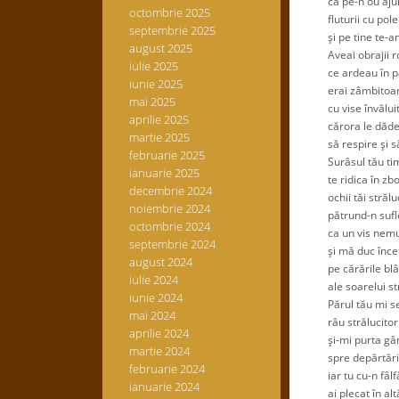
ca pe-n ou ajuns
octombrie 2025
fluturii cu polen
septembrie 2025
şi pe tine te-am 
august 2025
Aveai obrajii ro
iulie 2025
ce ardeau în p
iunie 2025
erai zâmbitoare
mai 2025
cu vise învălui
aprilie 2025
cărora le dădea
martie 2025
să respire şi să
februarie 2025
Surâsul tău timi
ianuarie 2025
te ridica în zbo
decembrie 2024
ochii tăi străluc
noiembrie 2024
pătrund-n sufle
octombrie 2024
ca un vis nemu
septembrie 2024
şi mă duc încet
august 2024
pe cărările bl
iulie 2024
ale soarelui str
iunie 2024
Părul tău mi se
mai 2024
râu strălucitor 
aprilie 2024
şi-mi purta gân
martie 2024
spre depărtări 
februarie 2024
iar tu cu-n fâlfâ
ianuarie 2024
ai plecat în alt