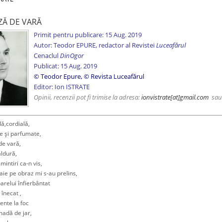
ZĂ DE VARĂ
Primit pentru publicare: 15 Aug. 2019
Autor: Teodor EPURE, redactor al Revistei
Luceafărul
Cenaclul
DinOgor
Publicat: 15 Aug. 2019
© Teodor Epure
,
© Revista Luceafărul
Editor: Ion ISTRATE
Opinii, recenzii pot fi trimise la adresa:
ionvistrate
[at]gmail.com
sa
,cordială,
 şi parfumate,
e vară,
ldură,
ntiri ca-n vis,
e pe obraz mi s-au prelins,
elui înfierbântat
înecat ,
ente la foc
dă de jar,