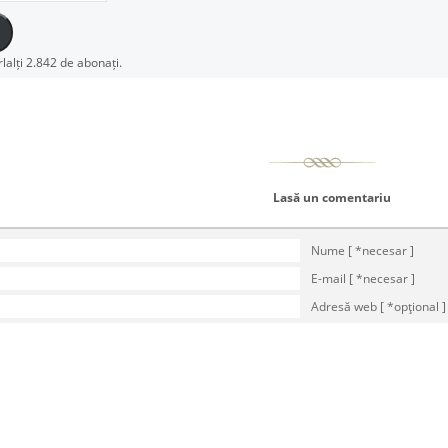
rlalți 2.842 de abonați.
Lasă un comentariu
Nume [ *necesar ]
E-mail [ *necesar ]
Adresă web [ *opţional ]