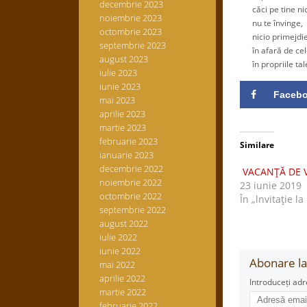
decembrie 2023
căci pe tine nici
noiembrie 2023
nu te învinge,
octombrie 2023
nicio primejdie 
septembrie 2023
în afară de cel
august 2023
în propriile tale
iulie 2023
iunie 2023
Faceb
mai 2023
aprilie 2023
martie 2023
februarie 2023
Similare
ianuarie 2023
decembrie 2022
VACANŢĂ DE 
noiembrie 2022
23 iunie 2019
octombrie 2022
În „lnvitaţie la
septembrie 2022
august 2022
iulie 2022
iunie 2022
Abonare la 
mai 2022
aprilie 2022
Introduceți adr
martie 2022
Adresă
februarie 2022