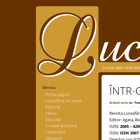
Fondat 2009 • ISSN 206
ÎNTR-
Meniu
Prima pagină
Luceafărul de seară
Articol scris de:
Teo
Editorial
Debut
Revista Luceafăr
Educaţie
Editor: Agata, Bo
Invitaţie la lectură
ISSN:
2065 – 420
Comentarii
ISSN:
ISSN 2067 
Atitudinii
Director: Ion IS