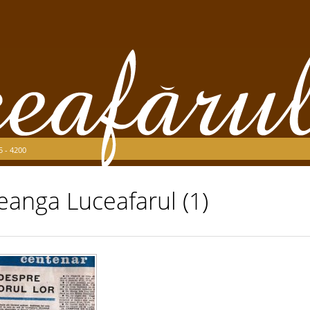
5 - 4200
eanga Luceafarul (1)