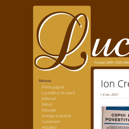
Fondat 2009 • ISSN 206
Ion Cr
Meniu
Prima pagină
Luceafărul de seară
/ 4 ian. 2021
Editorial
Debut
Educaţie
Invitaţie la lectură
Comentarii
Atitudinii