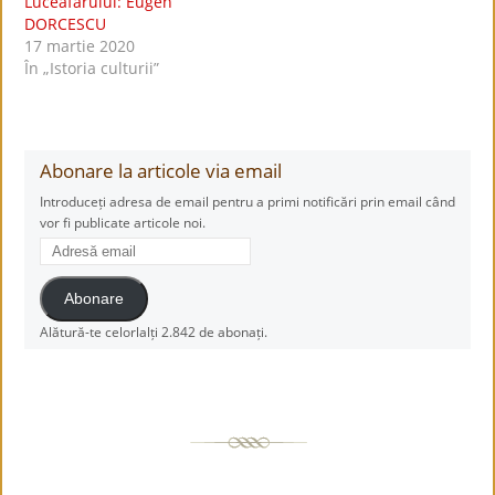
Luceafărului: Eugen
DORCESCU
17 martie 2020
În „Istoria culturii”
Abonare la articole via email
Introduceți adresa de email pentru a primi notificări prin email când
vor fi publicate articole noi.
Adresă
email
Abonare
Alătură-te celorlalți 2.842 de abonați.