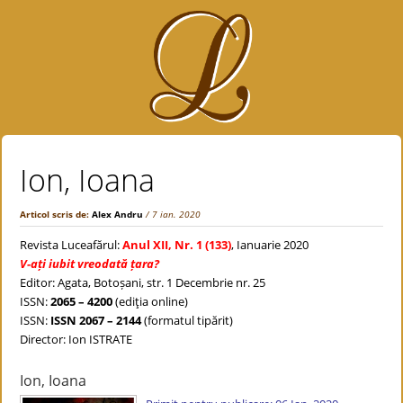
Ion, Ioana
Articol scris de:
Alex Andru
/ 7 ian. 2020
Revista Luceafărul:
Anul XII, Nr. 1 (133)
, Ianuarie 2020
V-ați iubit vreodată țara?
Editor: Agata, Botoșani, str. 1 Decembrie nr. 25
ISSN:
2065 – 4200
(ediţia online)
ISSN:
ISSN 2067 – 2144
(formatul tipărit)
Director: Ion ISTRATE
Ion, Ioana