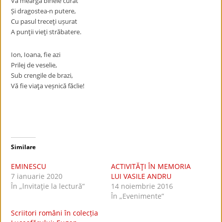
Vă meargă binele curat
Și dragostea-n putere,
Cu pasul treceţi ușurat
A punţii vieţi străbatere.
Ion, Ioana, fie azi
Prilej de veselie,
Sub crengile de brazi,
Vă fie viaţa veșnică făclie!
Similare
EMINESCU
ACTIVITĂŢI ÎN MEMORIA
7 ianuarie 2020
LUI VASILE ANDRU
În „lnvitaţie la lectură”
14 noiembrie 2016
În „Evenimente”
Scriitori români în colecția