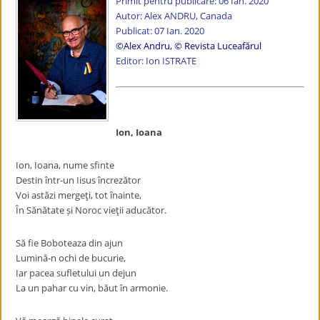
Primit pentru publicare: 06 Ian. 2020
Autor: Alex ANDRU, Canada
Publicat: 07 Ian. 2020
©Alex Andru
,
© Revista Luceafărul
Editor: Ion ISTRATE
Ion, Ioana
Ion, Ioana, nume sfinte
Destin într-un Iisus încrezător
Voi astăzi mergeţi, tot înainte,
În Sănătate și Noroc vieţii aducător.
Să fie Boboteaza din ajun
Lumină-n ochi de bucurie,
Iar pacea sufletului un dejun
La un pahar cu vin, băut în armonie.