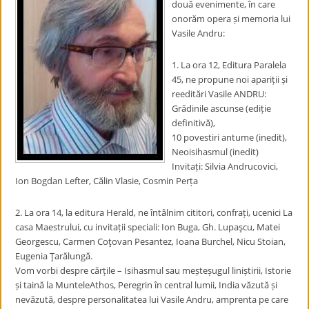
două evenimente, în care
onorăm opera și memoria lui
Vasile Andru:
1. La ora 12, Editura Paralela
45, ne propune noi apariții și
reeditări Vasile ANDRU:
Grădinile ascunse (ediție
definitivă),
10 povestiri antume (inedit),
Neoisihasmul (inedit)
Invitați: Silvia Andrucovici,
Ion Bogdan Lefter, Călin Vlasie, Cosmin Perța
2. La ora 14, la editura Herald, ne întâlnim cititori, confrați, ucenici La
casa Maestrului, cu invitații speciali: Ion Buga, Gh. Lupaşcu, Matei
Georgescu, Carmen Coţovan Pesantez, Ioana Burchel, Nicu Stoian,
Eugenia Ţarălungă.
Vom vorbi despre cărțile – Isihasmul sau meșteșugul liniștirii, Istorie
și taină la MunteleAthos, Peregrin în central lumii, India văzută și
nevăzută, despre personalitatea lui Vasile Andru, amprenta pe care