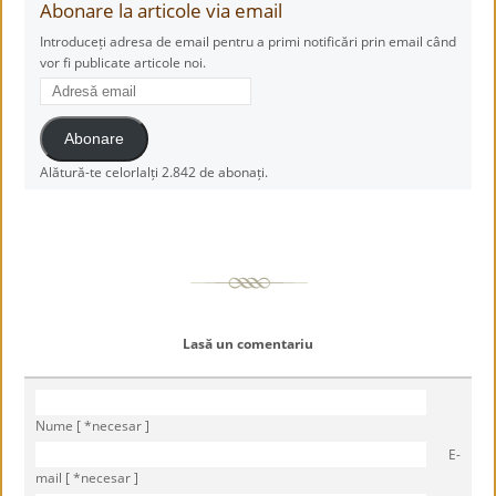
Abonare la articole via email
Introduceți adresa de email pentru a primi notificări prin email când
vor fi publicate articole noi.
Adresă
email
Abonare
Alătură-te celorlalți 2.842 de abonați.
Lasă un comentariu
Nume [ *necesar ]
E-
mail [ *necesar ]