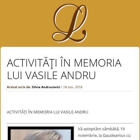
ACTIVITĂŢI ÎN MEMORIA
LUI VASILE ANDRU
Articol scris de:
Silvia Andrucovici
/ 14 nov. 2016
ACTIVITĂŢI ÎN MEMORIA LUI VASILE ANDRU
Vă așteptăm sâmbătă, 19
noiembrie, la Gaudeamus cu