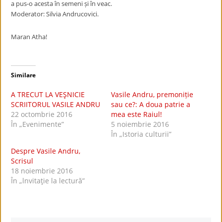
a pus-o acesta în semeni și în veac.
Moderator: Silvia Andrucovici.
Maran Atha!
Similare
A TRECUT LA VEŞNICIE
Vasile Andru, premoniție
SCRIITORUL VASILE ANDRU
sau ce?: A doua patrie a
22 octombrie 2016
mea este Raiul!
În „Evenimente”
5 noiembrie 2016
În „Istoria culturii”
Despre Vasile Andru,
Scrisul
18 noiembrie 2016
În „lnvitaţie la lectură”