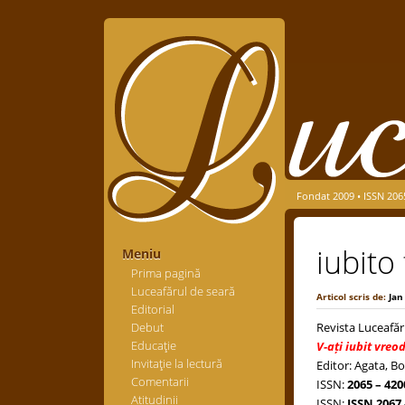
Fondat 2009 • ISSN 206
iubito
Meniu
Prima pagină
Luceafărul de seară
Articol scris de:
Jan
Editorial
Debut
Revista Luceafăr
Educaţie
V-ați iubit vreo
Invitaţie la lectură
Editor: Agata, Bo
Comentarii
ISSN:
2065 – 420
Atitudinii
ISSN:
ISSN 2067 