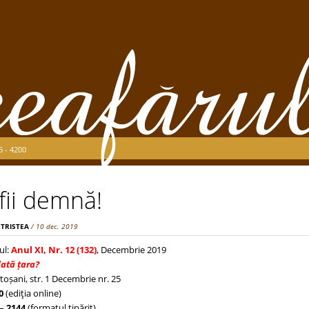
5 - 4200
 fii demnă!
 TRISTEA
/ 10 dec. 2019
ul:
Anul XI, Nr. 12 (132)
, Decembrie 2019
dată țara?
toșani, str. 1 Decembrie nr. 25
0
(ediţia online)
– 2144
(formatul tipărit)