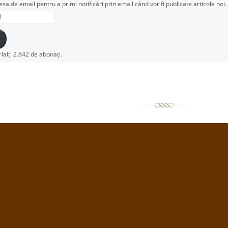
esa de email pentru a primi notificări prin email când vor fi publicate articole noi.
rlalți 2.842 de abonați.