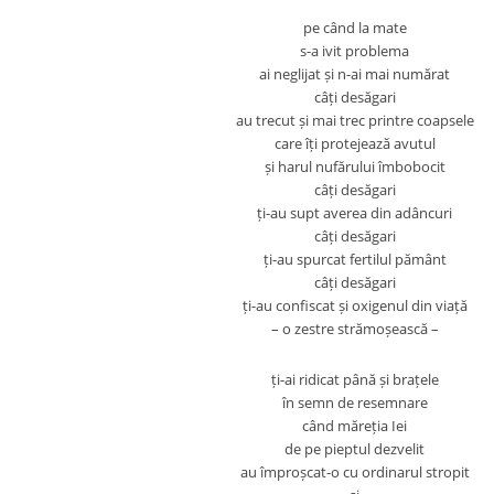
pe când la mate
s-a ivit problema
ai neglijat și n-ai mai numărat
câți desăgari
au trecut și mai trec printre coapsele
care îți protejează avutul
și harul nufărului îmbobocit
câți desăgari
ți-au supt averea din adâncuri
câți desăgari
ți-au spurcat fertilul pământ
câți desăgari
ți-au confiscat și oxigenul din viață
– o zestre strămoșească –
ți-ai ridicat până și brațele
în semn de resemnare
când măreția Iei
de pe pieptul dezvelit
au împroșcat-o cu ordinarul stropit