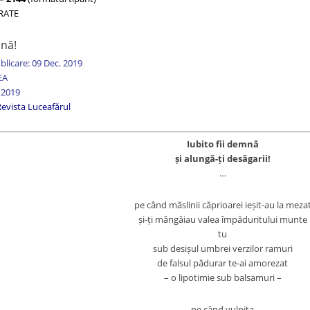
TRATE
mnă!
blicare: 09 Dec. 2019
EA
 2019
evista Luceafărul
Iubito fii demnă
și alungă-ți desăgarii!
…
pe când măslinii căprioarei ieșit-au la meza
și-ți mângâiau valea împăduritului munte
tu
sub desișul umbrei verzilor ramuri
de falsul pădurar te-ai amorezat
– o lipotimie sub balsamuri –
pe când vulpița