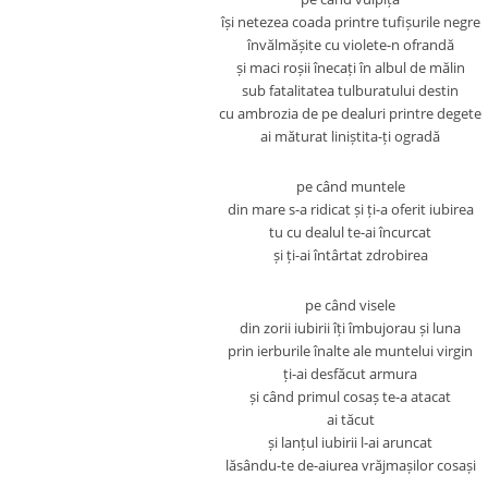
își netezea coada printre tufișurile negre
învălmășite cu violete-n ofrandă
și maci roșii înecați în albul de mălin
sub fatalitatea tulburatului destin
cu ambrozia de pe dealuri printre degete
ai măturat liniștita-ți ogradă
pe când muntele
din mare s-a ridicat și ți-a oferit iubirea
tu cu dealul te-ai încurcat
și ți-ai întârtat zdrobirea
pe când visele
din zorii iubirii îți îmbujorau și luna
prin ierburile înalte ale muntelui virgin
ți-ai desfăcut armura
și când primul cosaș te-a atacat
ai tăcut
și lanțul iubirii l-ai aruncat
lăsându-te de-aiurea vrăjmașilor cosași