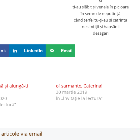
și
ți-au slăbit și venele în picioare
în semn de neputință
când terfelitu-ți-au și catrința
nesimțiții și hapsânii
desăgari
ook
LinkedIn
Email
nă și alungă-ți
of șarmanto, Caterina!
30 martie 2019
020
În „lnvitaţie la lectură”
 lectură”
articole via email