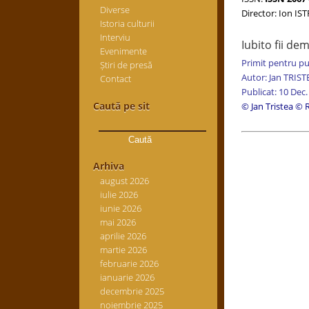
Diverse
Director: Ion IS
Istoria culturii
Interviu
Iubito fii de
Evenimente
Primit pentru pu
Știri de presă
Autor: Jan TRIST
Contact
Publicat: 10 Dec.
Caută pe sit
© Jan Tristea
© R
Caută
după:
Arhiva
august 2026
iulie 2026
iunie 2026
mai 2026
aprilie 2026
martie 2026
februarie 2026
ianuarie 2026
decembrie 2025
noiembrie 2025