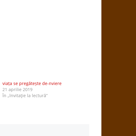
viața se pregătește de-nviere
21 aprilie 2019
În „lnvitaţie la lectură”