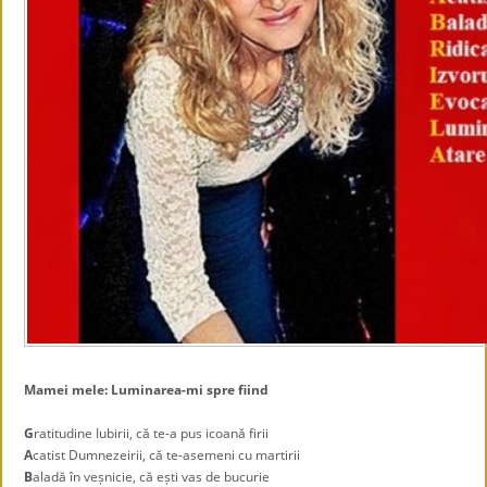
.
Mamei mele: Luminarea-mi spre fiind
.
G
ratitudine Iubirii, că te-a pus icoană firii
A
catist Dumnezeirii, că te-asemeni cu martirii
B
aladă în veșnicie, că ești vas de bucurie