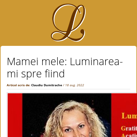
Mamei mele: Luminarea-
mi spre fiind
Articol scris de:
Claudiu Dumitrache
/ 18 aug. 2022