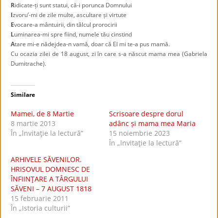
R
idicate-ți sunt statui, că-i porunca Domnului
I
zvoru’-mi de zile multe, ascultare și virtute
E
vocare-a mântuirii, din tâlcul prorocirii
L
uminarea-mi spre fiind, numele tău cinstind
A
tare mi-e nădejdea-n vamă, doar că El mi te-a pus mamă.
Cu ocazia zilei de 18 august, zi în care s-a născut mama mea (Gabriela
Dumitrache).
Similare
Mamei, de 8 Martie
Scrisoare despre dorul
8 martie 2013
adânc și mama mea Maria
În „lnvitaţie la lectură”
15 noiembrie 2023
În „lnvitaţie la lectură”
ARHIVELE SĂVENILOR.
HRISOVUL DOMNESC DE
ÎNFIINŢARE A TÂRGULUI
SĂVENI – 7 AUGUST 1818
15 februarie 2011
În „Istoria culturii”