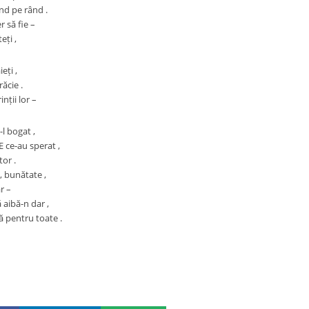
nd pe rând .
r să fie –
eți ,
eți ,
ăcie .
inții lor –
-l bogat ,
ce-au sperat ,
tor .
 , bunătate ,
r –
 aibă-n dar ,
 pentru toate .