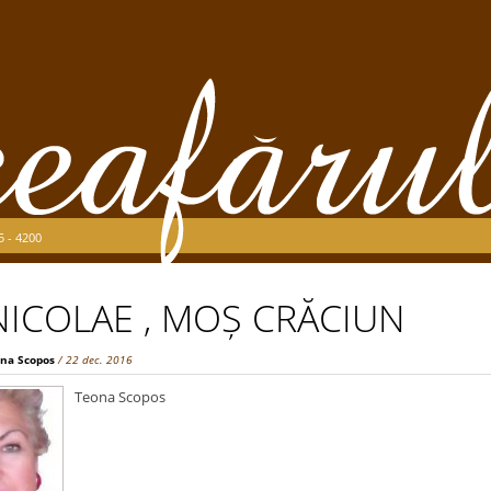
5 - 4200
ICOLAE , MOȘ CRĂCIUN
na Scopos
/ 22 dec. 2016
Teona Scopos