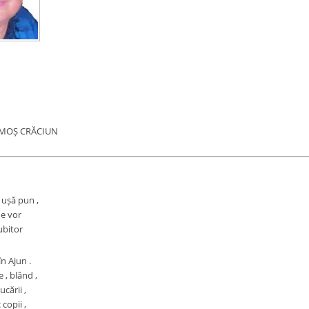
 MOȘ CRĂCIUN
a ușă pun ,
de vor
ubitor
n Ajun .
 , blând ,
ucării ,
copii ,