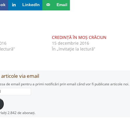
ook
LinkedIn
Email
CREDINȚĂ ÎN MOȘ CRĂCIUN
016
15 decembrie 2016
 lectură”
În „lnvitaţie la lectură”
articole via email
esa de email pentru a primi notificări prin email când vor fi publicate articole noi.
rlalți 2.842 de abonați.