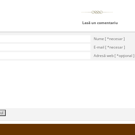
Lasă un comentariu
Nume [ *necesar ]
E-mail [ *necesar ]
Adresă web [ *opţional ]