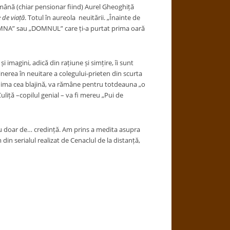
omână (chiar pensionar fiind) Aurel Gheoghiță
e de viață
. Totul în aureola neuitării. „Înainte de
OAMNA” sau „DOMNUL” care ți-a purtat prima oară
i imagini, adică din rațiune și simțire, îi sunt
rea în neuitare a colegului-prieten din scurta
n inima cea blajină, va rămâne pentru totdeauna „o
liță –copilul genial – va fi mereu „Pui de
, nu doar de… credință. Am prins a medita asupra
in serialul realizat de Cenaclul de la distanță,