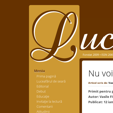
Fondat 2009 • ISSN 206
Nu voi
Meniu
Prima pagină
Luceafărul de seară
Articol scris de:
Vasi
Editorial
Debut
Primit pentru p
Educaţie
Autor: Vasile FI
Invitaţie la lectură
Publicat: 12 ia
Comentarii
Atitudinii