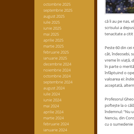
octombrie 2025
septembrie 2025
august 2025
că îi au pe nas, 
iulie 2025
scrisului a depus
iunie 2025
tenacitate a citit
mai 2025
aprilie 2025
martie 2025
Peste 60 din cei 
februarie 2025
cât, îndeosebi, s
ianuarie 2025
vreme în viață, d
decembrie 2024
în parte o merită
noiembrie 2024
înfăptuind o oper
octombrie 2024
valoarea ei:
înde
septembrie 2024
acceptată, alter
august 2024
iulie 2024
Profesorul Gheorg
iunie 2024
poftește la o căl
mai 2024
îndemnul: “Nu uit
aprilie 2024
martie 2024
Nenciu, din Const
februarie 2024
cu o sumedenie d
ianuarie 2024