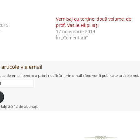
Vernisaj cu terţine, două volume, de
2015
prof. Vasile Filip, Iaşi
”
17 noiembrie 2019
În „Comentarii”
articole via email
esa de email pentru a primi notificări prin email când vor fi publicate articole noi.
rlalți 2.842 de abonați.