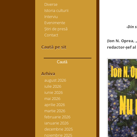
Diverse
Istoria culturii
Interviu
Evenimente
-Din sinteză 
Știri de presă
Contact
(Ion N. Oprea, 
Caută pe sit
redactor-șef al 
Caută
după:
Arhiva
august 2026
iulie 2026
iunie 2026
mai 2026
aprilie 2026
martie 2026
februarie 2026
ianuarie 2026
decembrie 2025
noiembrie 2025