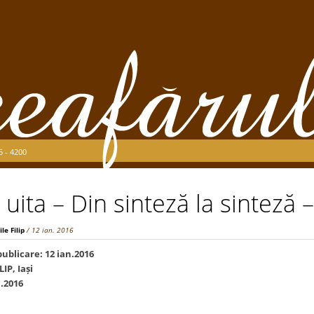
5 - 4200
 uita – Din sinteză la sinteză 
le Filip
/ 12 ian. 2016
ublicare: 12 ian.2016
LIP, Iași
n.2016