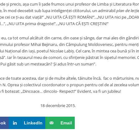
ede și precis, așa cum îi șade frumos unui profesor de Limba și Literatura R
e, în mod deosebit sub lupa inteligenței cititorului, un admirabil
plan de lecți
pe cei ce ți-au dat viață!” „NU UITA CĂ EȘTI ROMÂN!”, „NU UITA nici pe „D
…”, „NU UITA prima dragoste!”, „NU UITA CĂ EȘTI CREȘTIN!”
 eu, ca tot omul alcătuit din carne, din oase și sânge, dar mai ales din gândiri ș
nului profesor Mihai Bejinaru, din Câmpulung Moldovenesc, pentru menține
ui Național din Iași, poetul Nicolae Labiș. Cel care, în mintea cea bună și î
”. Iar în tezaurul meu de comori, cu sfințenie păstrat în sipetul memoriei. Cu
/ Pui găsit sub un mesteacăn? Și adus într-un suman”.
ce de toate acestea, dar și de multe altele, tăinuite încă, fac o mărturisire
 N. Oprea și colectivul coordonator o propun pentru cel de al zecelea volum d
 fi botezat: „Dincoace… dincolo- Respect!” Evident, va fi un jubileu!
cembrie 2015.
ook
LinkedIn
Email