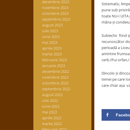
decembrie 2023
Sistematic, limp
noiembrie 2023
pune sub priviril
octombrie 2023
toate NU-I UITA 
septembrie 2023
mâna și condeiul
august 2023
iulie 2023
Subiectiv fiind și
iunie 2023
recunoscător dom
mai 2023
perioadă a Liceul
aprilie 2023
amintire frumoasă
martie 2023
februarie 2023
cerb./Pui orfan,
ianuarie 2023
decembrie 2022
Dincolo și dincoa
noiembrie 2022
temei pe care Ion
octombrie 2022
care chiar așa va
septembrie 2022
august 2022
18 de
iulie 2022
iunie 2022
mai 2022
Faceb
aprilie 2022
martie 2022
februarie 2022