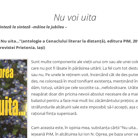
Nu voi uita
la sinteză –mâine la jubileu –
„Nu uita…”(antologie a Cenaclului literar la distanță), editura PIM, 2
revistei Prietenia, Iași)
Sunt multe componente ale vieții unui om sau ale unei colect
care nu pot fi lăsate în părăsirea uitării. La fel cum tot dest
sau nu. Pe unele le reținem voit, încercând cât de des put
des, ne colorează în mod tonifiant existența, menținând în 
dăm, totuși, uitării pe cele socotite ca…nefolositoare. Urâte 
neapărat doar din pricina nevoii absolut necesare de a ma
balastul pentru a face mai mult loc zăcământului prețios; ast
străfundurile alcătuirii sale este imposibil; să-l accepți, așa
rațional ființa superioară.
Cam aceasta este, în opinia mea, substanța cărții “Nu uita…”
ieșeană PIM, în alcătuirea lui Ion N. Oprea, pe baza unor v