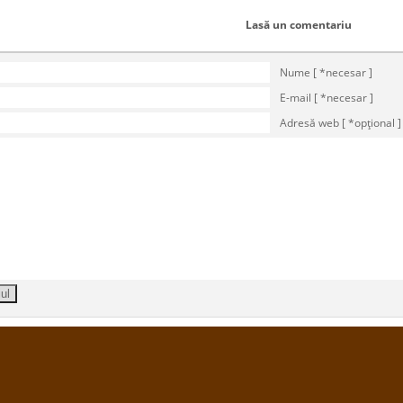
Lasă un comentariu
Nume [ *necesar ]
E-mail [ *necesar ]
Adresă web [ *opţional ]