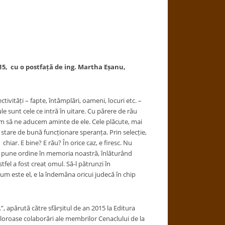
015, cu o postfață de ing. Martha Eșanu,
ivități – fapte, întâmplări, oameni, locuri etc. –
ule sunt cele ce intră în uitare. Cu părere de rău
em să ne aducem aminte de ele. Cele plăcute, mai
stare de bună funcționare speranța. Prin selecție,
chiar. E bine? E rău? În orice caz, e firesc. Nu
i pune ordine în memoria noastră, înlăturând
fel a fost creat omul. Să-l pătrunzi în
 cum este el, e la îndemâna oricui judecă în chip
, apărută către sfârșitul de an 2015 la Editura
aloroase colaborări ale membrilor Cenaclului de la