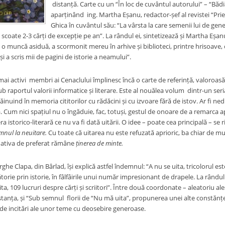
distanță. Carte cu un “În loc de cuvântul autorului” – “Bădi
aparținând ing. Martha Eșanu, redactor-șef al revistei “Priet
Ghica în cuvântul său: “La vârsta la care semenii lui de gener
el scoate 2-3 cărți de excepție pe an”. La rândul ei, sintetizează și Martha Eș
 o muncă asiduă, a scormonit mereu în arhive și biblioteci, printre hrisoave, c
 și a scris mii de pagini de istorie a neamului”.
mai activi membri ai Cenaclului împlinesc încă o carte de referință, valoroas
ub raportul valorii informatice și literare. Este al nouălea volum dintr-un ser
ăinuind în memoria cititorilor cu rădăcini și cu izvoare fără de istov. Ar fi
. Cum nici spațiul nu o îngăduie, fac, totuși, gestul de onoare de a remarca apo
a istorico-literară ce nu va fi dată uitării. O idee – poate cea principală – se
mnul la neuitare.
Cu toate că uitarea nu este refuzată aprioric, ba chiar de multe 
nativa de preferat rămâne
ținerea de minte.
he Clapa, din Bârlad, își explică astfel îndemnul: “A nu se uita, tricolorul es
ătorie prin istorie, în fâlfâirile unui număr impresionant de drapele. La rândul 
a, 109 lucruri despre cărți și scriitori”. Între două coordonate – aleatoriu ale
anța, și “Sub semnul florii de “Nu mă uita”, propunerea unei alte constănțenc
e incitări ale unor teme cu deosebire generoase.