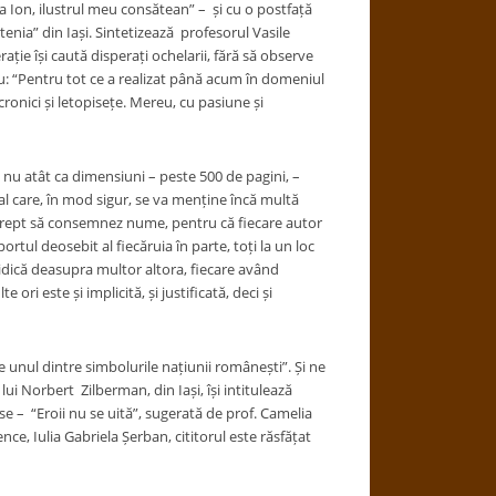
a Ion, ilustrul meu consătean” – și cu o postfață
enia” din Iași. Sintetizează profesorul Vasile
ație își caută disperați ochelarii, fără să observe
anu: “Pentru tot ce a realizat până acum în domeniul
ronici și letopisețe. Mereu, cu pasiune și
ă nu atât ca dimensiuni – peste 500 de pagini, –
ial care, în mod sigur, se va menține încă multă
 nedrept să consemnez nume, pentru că fiecare autor
rtul deosebit al fiecăruia în parte, toți la un loc
 ridică deasupra multor altora, fiecare având
ori este și implicită, și justificată, deci și
te unul dintre simbolurile națiunii românești”. Și ne
lui Norbert Zilberman, din Iași, își intitulează
se – “Eroii nu se uită”, sugerată de prof. Camelia
e, Iulia Gabriela Șerban, cititorul este răsfățat