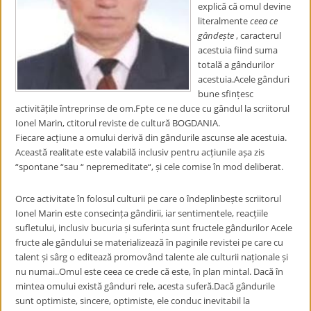
explică că omul devine
literalmente
ceea ce
gândește
, caracterul
acestuia fiind suma
totală a gândurilor
acestuia.Acele gânduri
bune sfințesc
activitățile întreprinse de om.Fpte ce ne duce cu gândul la scriitorul
Ionel Marin, ctitorul reviste de cultură BOGDANIA.
Fiecare acțiune a omului derivă din gândurile ascunse ale acestuia.
Această realitate este valabilă inclusiv pentru acțiunile așa zis
“spontane “sau “ nepremeditate“, și cele comise în mod deliberat.
Orce activitate în folosul culturii pe care o îndeplinbește scriitorul
Ionel Marin este consecința gândirii, iar sentimentele, reacțiile
sufletului, inclusiv bucuria și suferința sunt fructele gândurilor Acele
fructe ale gândului se materializează în paginile revistei pe care cu
talent și sârg o editează promovând talente ale culturii naționale și
nu numai..Omul este ceea ce crede că este, în plan mintal. Dacă în
mintea omului există gânduri rele, acesta suferă.Dacă gândurile
sunt optimiste, sincere, optimiste, ele conduc inevitabil la