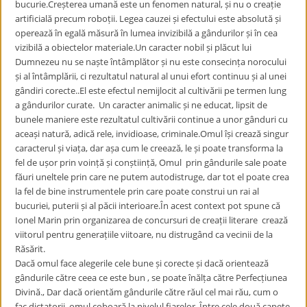
bucurie.Creșterea umană este un fenomen natural, și nu o creație
artificială precum roboții. Legea cauzei și efectului este absolută și
operează în egală măsură în lumea invizibilă a gândurilor și în cea
vizibilă a obiectelor materiale.Un caracter nobil și plăcut lui
Dumnezeu nu se naște întâmplător și nu este consecința norocului
și al întâmplării, ci rezultatul natural al unui efort continuu și al unei
gândiri corecte..El este efectul nemijlocit al cultivării pe termen lung
a gândurilor curate. Un caracter animalic și ne educat, lipsit de
bunele maniere este rezultatul cultivării continue a unor gânduri cu
aceași natură, adică rele, invidioase, criminale.Omul își crează singur
caracterul și viața, dar așa cum le creează, le și poate transforma la
fel de ușor prin voință și conștiință, Omul prin gândurile sale poate
făuri uneltele prin care ne putem autodistruge, dar tot el poate crea
la fel de bine instrumentele prin care poate construi un rai al
bucuriei, puterii și al păcii interioare.În acest context pot spune că
Ionel Marin prin organizarea de concursuri de creații literare crează
viitorul pentru generațiile viitoare, nu distrugând ca vecinii de la
Răsărit.
Dacă omul face alegerile cele bune și corecte și dacă orientează
gândurile către ceea ce este bun , se poate înălța către Perfecțiunea
Divină., Dar dacă orientăm gândurile către răul cel mai rău, cum o
fac dictatorii, omul coboară la nivelul fiarelor. Între cele două capete