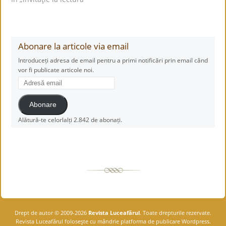
Abonare la articole via email
Introduceți adresa de email pentru a primi notificări prin email când
vor fi publicate articole noi.
Adresă
email
Abonare
Alătură-te celorlalți 2.842 de abonați.
Drept de autor © 2009-2026
Revista Luceafărul
. Toate drepturile rezervate.
Revista Luceafărul foloseşte cu mândrie platforma de publicare Wordpress.