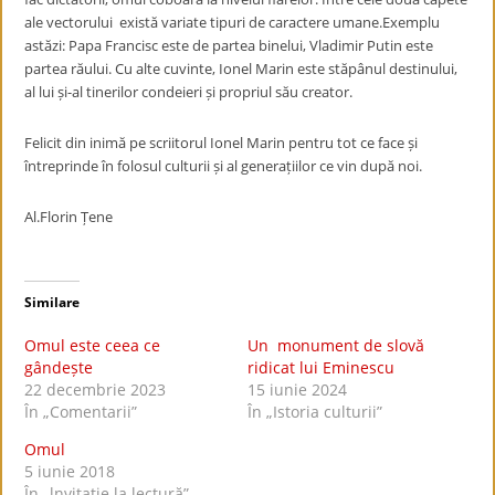
ale vectorului există variate tipuri de caractere umane.Exemplu
astăzi: Papa Francisc este de partea binelui, Vladimir Putin este
partea răului. Cu alte cuvinte, Ionel Marin este stăpânul destinului,
al lui și-al tinerilor condeieri și propriul său creator.
Felicit din inimă pe scriitorul Ionel Marin pentru tot ce face și
întreprinde în folosul culturii și al generațiilor ce vin după noi.
Al.Florin Țene
Similare
Omul este ceea ce
Un monument de slovă
gândește
ridicat lui Eminescu
22 decembrie 2023
15 iunie 2024
În „Comentarii”
În „Istoria culturii”
Omul
5 iunie 2018
În „lnvitaţie la lectură”